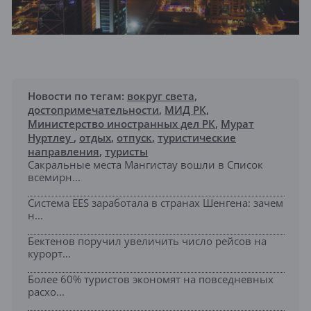
Новости по тегам:
вокруг света
,
достопримечательности
,
МИД РК
,
Министерство иностранных дел РК
,
Мурат
Нуртлеу
,
отдых
,
отпуск
,
туристические
направления
,
туристы
Сакральные места Мангистау вошли в Список
всемирн...
Система EES заработала в странах Шенгена: зачем
н...
Бектенов поручил увеличить число рейсов на
курорт...
Более 60% туристов экономят на повседневных
расхо...