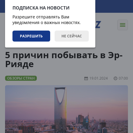
07.08.2026
15:58:59
ПОДПИСКА НА НОВОСТИ
Разрешите отправлять Вам
уведомления о важных новостях.
РАЗРЕШИТЬ
НЕ СЕЙЧАС
Направления
Обзоры стран
5 причин побывать в Эр-
Рияде
ОБЗОРЫ СТРАН
19.01.2024
07:00