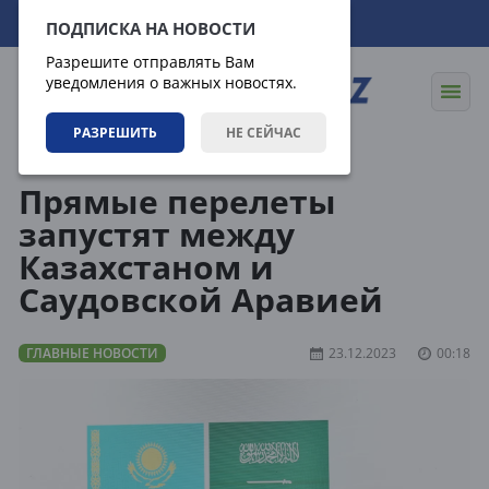
08.08.2026
09:04:27
ПОДПИСКА НА НОВОСТИ
Разрешите отправлять Вам
уведомления о важных новостях.
РАЗРЕШИТЬ
НЕ СЕЙЧАС
Новости
Главные новости
Прямые перелеты
запустят между
Казахстаном и
Саудовской Аравией
ГЛАВНЫЕ НОВОСТИ
23.12.2023
00:18