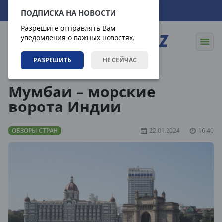
07.08.2026
10:22:56
ПОДПИСКА НА НОВОСТИ
Разрешите отправлять Вам
уведомления о важных новостях.
РАЗРЕШИТЬ
НЕ СЕЙЧАС
Направления
Обзоры стран
Мумбаи – морские
ворота Индии
ОБЗОРЫ СТРАН
22.01.2024
16:40