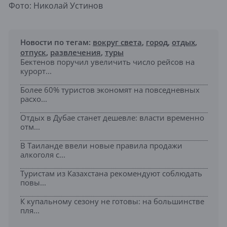
Фото: Николай Устинов
Новости по тегам:
вокруг света
,
город
,
отдых
,
отпуск
,
развлечения
,
туры
Бектенов поручил увеличить число рейсов на
курорт...
Более 60% туристов экономят на повседневных
расхо...
Отдых в Дубае станет дешевле: власти временно
отм...
В Таиланде ввели новые правила продажи
алкоголя с...
Туристам из Казахстана рекомендуют соблюдать
повы...
К купальному сезону не готовы: на большинстве
пля...