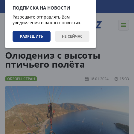
08.08.2026
10:45:16
ПОДПИСКА НА НОВОСТИ
Разрешите отправлять Вам
уведомления о важных новостях.
РАЗРЕШИТЬ
НЕ СЕЙЧАС
Направления
Обзоры стран
Олюдениз с высоты
птичьего полёта
ОБЗОРЫ СТРАН
18.01.2024
15:33