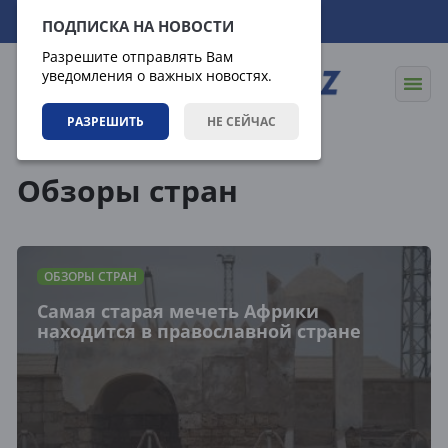
07.08.2026
00:41:47
ПОДПИСКА НА НОВОСТИ
Разрешите отправлять Вам
уведомления о важных новостях.
РАЗРЕШИТЬ
НЕ СЕЙЧАС
Направления
Обзоры стран
Обзоры стран
ОБЗОРЫ СТРАН
Самая старая мечеть Африки
находится в православной стране