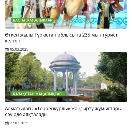
БАСТЫ ЖАҢАЛЫҚТАР
Өткен жылы Түркістан облысына 235 мың турист
келген
05.03.2025
ҚАЗАҚСТАН ЖАҢАЛЫҚТАРЫ
Алматыдағы «Терренкурды» жаңғырту жұмыстары
сәуірде аяқталады
27.02.2025