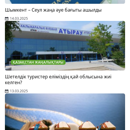
Шымкент – Сеул жаңа әуе бағыты ашылды
14.03.2025
ҚАЗАҚСТАН ЖАҢАЛЫҚТАРЫ
Шетелдік туристер еліміздің қай облысына жиі
келген?
13.03.2025