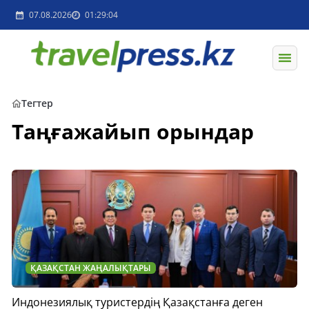
07.08.2026
01:29:04
Тегтер
Таңғажайып орындар
ҚАЗАҚСТАН ЖАҢАЛЫҚТАРЫ
Индонезиялық туристердің Қазақстанға деген