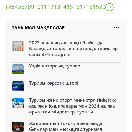
1
2
3
4
5
6
7
8
9
10
11
12
13
14
15
16
17
18
19
20
ТАНЫМАЛ МАҚАЛАЛАР
2023 жылдың алғашқы 9 айында
Қазақстанға келген шетелдік туристер
саны 37%-ға артты
Үздік авторлық турлар
Туризм көрсеткіштері
Туризм және спорт министрлігінің іске
асырған іс-шаралары мен 2024 жылға
арналған міндеттері туралы
Жапонияның Тохоку аймағында
бұғылар мен мысықтар туризмді