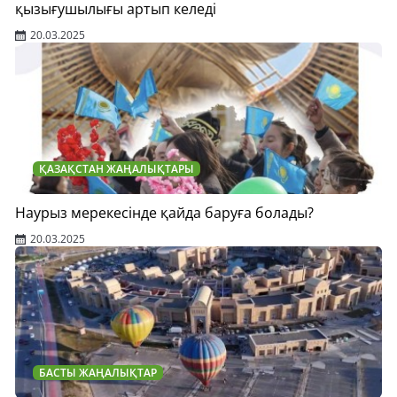
қызығушылығы артып келеді
20.03.2025
ҚАЗАҚСТАН ЖАҢАЛЫҚТАРЫ
Наурыз мерекесінде қайда баруға болады?
20.03.2025
БАСТЫ ЖАҢАЛЫҚТАР