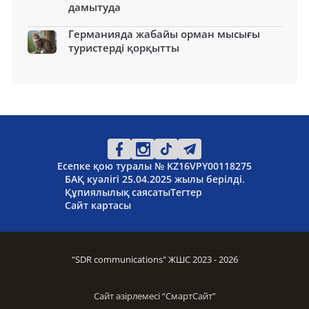
дамытуда
Германияда жабайы орман мысығы
туристерді қорқытты
Есепке қою туралы № KZ16VPY00118275
БАҚ куәлігі 25.04.2025 жылы берілді.
Құпиялылық саясаты
Тегтер
Сайт картасы
"SDR communications" ЖШС 2023 - 2026
Сайт әзірлемесі “
СмартСайт
”