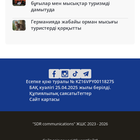
бұғылар мен мысықтар туризмді
дамытуда
Германияда жабайы орман мысығы
туристерді қорқытты
Есепке қою туралы № KZ16VPY00118275
БАҚ куәлігі 25.04.2025 жылы берілді.
Құпиялылық саясаты
Тегтер
Сайт картасы
"SDR communications" ЖШС 2023 - 2026