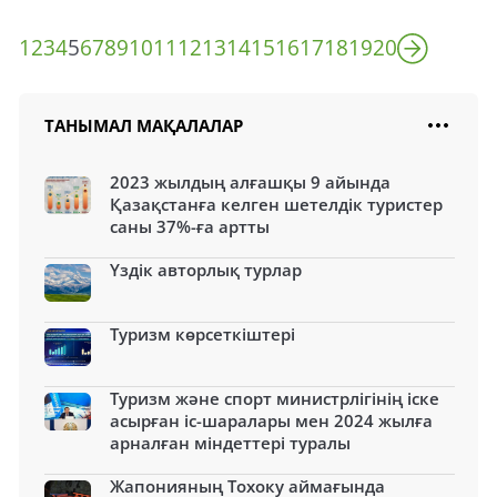
1
2
3
4
5
6
7
8
9
10
11
12
13
14
15
16
17
18
19
20
ТАНЫМАЛ МАҚАЛАЛАР
2023 жылдың алғашқы 9 айында
Қазақстанға келген шетелдік туристер
саны 37%-ға артты
Үздік авторлық турлар
Туризм көрсеткіштері
Туризм және спорт министрлігінің іске
асырған іс-шаралары мен 2024 жылға
арналған міндеттері туралы
Жапонияның Тохоку аймағында