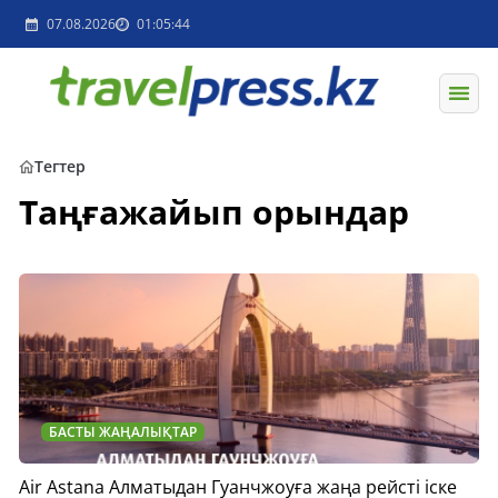
07.08.2026
01:05:44
Тегтер
Таңғажайып орындар
БАСТЫ ЖАҢАЛЫҚТАР
Air Astana Алматыдан Гуанчжоуға жаңа рейсті іске