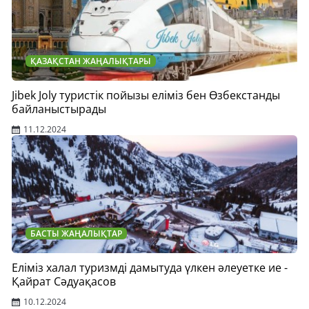
ҚАЗАҚСТАН ЖАҢАЛЫҚТАРЫ
Jibek Joly туристік пойызы еліміз бен Өзбекстанды
байланыстырады
11.12.2024
БАСТЫ ЖАҢАЛЫҚТАР
Еліміз халал туризмді дамытуда үлкен әлеуетке ие -
Қайрат Сәдуақасов
10.12.2024