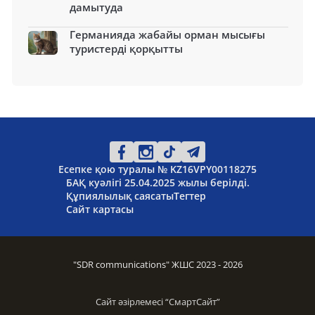
дамытуда
Германияда жабайы орман мысығы
туристерді қорқытты
Есепке қою туралы № KZ16VPY00118275
БАҚ куәлігі 25.04.2025 жылы берілді.
Құпиялылық саясаты
Тегтер
Сайт картасы
"SDR communications" ЖШС 2023 - 2026
Сайт әзірлемесі “
СмартСайт
”