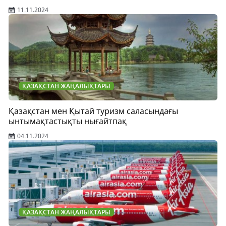
11.11.2024
ҚАЗАҚСТАН ЖАҢАЛЫҚТАРЫ
Қазақстан мен Қытай туризм саласындағы
ынтымақтастықты нығайтпақ
04.11.2024
ҚАЗАҚСТАН ЖАҢАЛЫҚТАРЫ