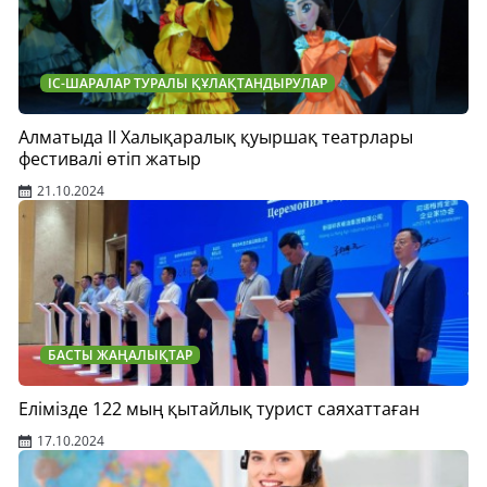
ІС-ШАРАЛАР ТУРАЛЫ ҚҰЛАҚТАНДЫРУЛАР
Алматыда ІІ Халықаралық қуыршақ театрлары
фестивалі өтіп жатыр
21.10.2024
БАСТЫ ЖАҢАЛЫҚТАР
Елімізде 122 мың қытайлық турист саяхаттаған
17.10.2024