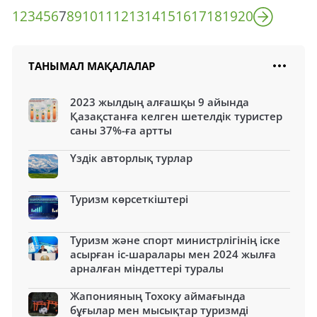
1
2
3
4
5
6
7
8
9
10
11
12
13
14
15
16
17
18
19
20
ТАНЫМАЛ МАҚАЛАЛАР
2023 жылдың алғашқы 9 айында
Қазақстанға келген шетелдік туристер
саны 37%-ға артты
Үздік авторлық турлар
Туризм көрсеткіштері
Туризм және спорт министрлігінің іске
асырған іс-шаралары мен 2024 жылға
арналған міндеттері туралы
Жапонияның Тохоку аймағында
бұғылар мен мысықтар туризмді