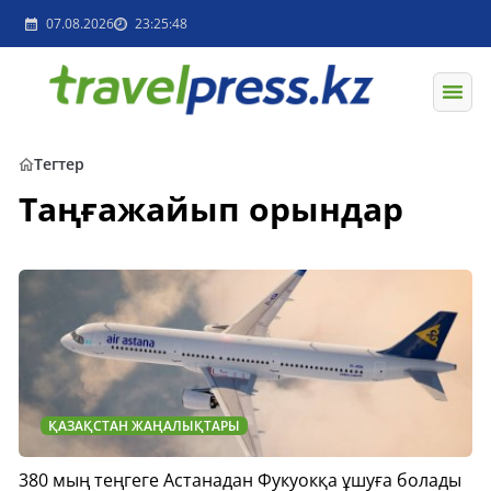
07.08.2026
23:25:48
Тегтер
Таңғажайып орындар
ҚАЗАҚСТАН ЖАҢАЛЫҚТАРЫ
380 мың теңгеге Астанадан Фукуокқа ұшуға болады