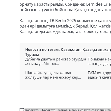
орнату қарастырылды. Сондай-ақ Lernidee Erleb
пойызының үлгісі бойынша Қазақстандағы жаң
Қазақстанның ITB Berlin 2025 көрмесіне қаты
одан әрі дамытуға мүмкіндік береді. Қол жетк
Қазақстанды әлемдік нарықта ілгерілетуге жаң
Новости по тегам:
Қазақстан
,
Қазақстан жа
Туризм
Дубайға ұшатын рейстер сәуірдің
Пойызда нем
аяғына дейін тоқ...
затыңызды ұм
Шанхайға ұшқалы жатқан
ТЖМ құтқар
жолаушылар нені ескеру кер...
адасып қалға
Қазақстан
Қазақстан жаңалықтары
саяхат
саяхатшы
т