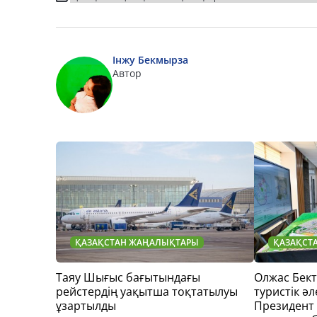
Інжу Бекмырза
Автор
ҚАЗАҚСТАН ЖАҢАЛЫҚТАРЫ
ҚАЗАҚСТ
Таяу Шығыс бағытындағы
Олжас Бек
рейстердің уақытша тоқтатылуы
туристік әл
ұзартылды
Президент