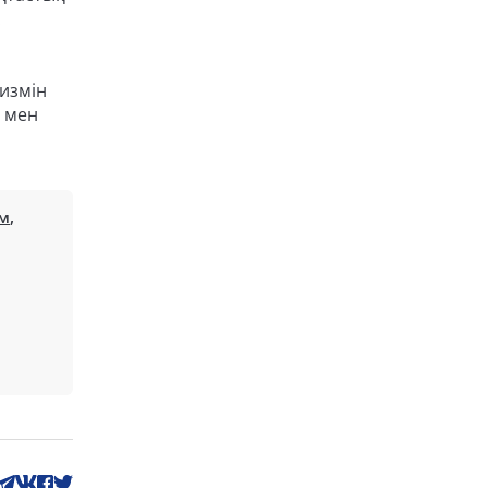
ризмін
у мен
м
,