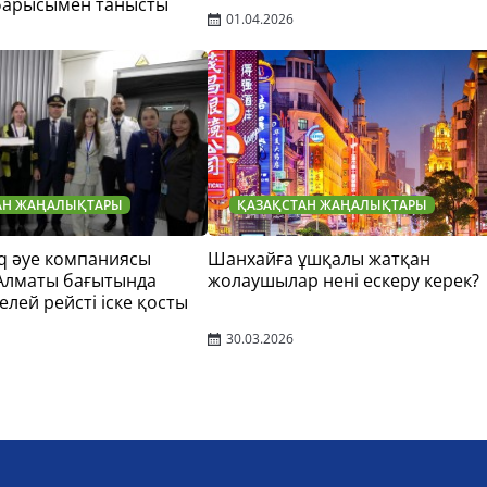
барысымен танысты
01.04.2026
АН ЖАҢАЛЫҚТАРЫ
ҚАЗАҚСТАН ЖАҢАЛЫҚТАРЫ
q әуе компаниясы
Шанхайға ұшқалы жатқан
 Алматы бағытында
жолаушылар нені ескеру керек?
елей рейсті іске қосты
30.03.2026