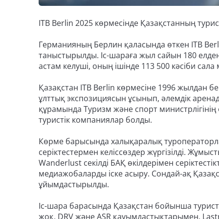
ITB Berlin 2025 көрмесінде Қазақстанның турис
Германияның Берлин қаласында өткен ITB Berli
таныстырылды. Іс-шараға жыл сайын 180 елден
астам келуші, оның ішінде 113 500 кәсіби са
Қазақстан ITB Berlin көрмесіне 1996 жылдан б
ұлттық экспозициясын ұсынып, әлемдік аренада
құрамында Туризм және спорт министрлігінің ө
туристік компаниялар болды.
Көрме барысында халықаралық туроператорла
серіктестермен келіссөздер жүргізілді. Жұмыст
Wanderlust секілді БАҚ өкілдерімен серіктест
медиажобаларды іске асыру. Сондай-ақ Қазақс
ұйымдастырылды.
Іс-шара барасында Қазақстан бойынша туристі
жоқ. DRV және ASR қауымдастықтарымен, Las