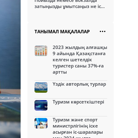
Пойызда немесе вокзалда
затыңызды ұмытсаңыз не іс...
ТАНЫМАЛ МАҚАЛАЛАР
2023 жылдың алғашқы
9 айында Қазақстанға
келген шетелдік
туристер саны 37%-ға
артты
Үздік авторлық турлар
Туризм көрсеткіштері
Туризм және спорт
министрлігінің іске
асырған іс-шаралары