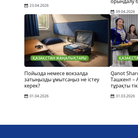
орындалу 
23.04.2026
09.04.2026
ҚАЗАҚСТАН ЖАҢАЛЫҚТАРЫ
ҚАЗАҚСТ
Пойызда немесе вокзалда
Qanot Shar
затыңызды ұмытсаңыз не істеу
Ташкент –
керек?
тұрақты тік
01.04.2026
31.03.2026