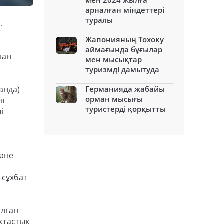
мен 2024 жылға
арналған міндеттері
туралы
.
Жапонияның Тохоку
аймағында бұғылар
нан
мен мысықтар
туризмді дамытуда
анда)
Германияда жабайы
орман мысығы
ия
туристерді қорқытты
і
және
 сұхбат
алған
қтастық