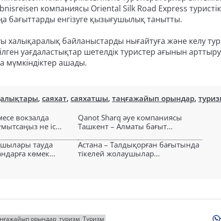
nisreisen компаниясы Oriental Silk Road Express туристік
а бағыттарды енгізуге қызығушылық танытты.
суы халықаралық байланыстарды нығайтуға және келу ту
ізілген уағдаластықтар шетелдік туристер ағынын арттыр
а мүмкіндіктер ашады.
ңалықтары
,
саяхат
,
саяхатшы
,
таңғажайып орындар
,
туриз
есе вокзалда
Qanot Sharq әуе компаниясы
ытсаңыз не іс...
Ташкент – Алматы бағыт...
ушылары тауда
Астана – Талдықорған бағытында
ндарға көмек...
тікелей жолаушылар...
аңғажайып орындар
туризм
Туризм