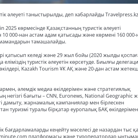
тік әлеуеті таныстырылды, деп хабарлайды Travelpress.kz
n 2025 көрмесінде Қазақстанның туристік әлеуеті
 10 000-нан астам адам қатысады және көрмені 160 000-
ла мамандарын тамашалайды.
ері қатысып келеді және 29 жыл бойы (2020 жылды қоспағ
 еліміздің туристік әлеуетін көрсетуде. Биылғы делегац
кілдері, Kazakh Tourism ҰК АҚ және 20-дан астам жетекш
рмен, әлемдік медиа өкілдерімен және стратегиялық
ың негізгі бағыты – CNN, Euronews, National Geographic 
ікті дамыту, жарнамалық кампаниялар мен бірлескен
тан туризмі туралы бірқатар еуропалық БАҚ өкілдерімен
к бағдарламаларды кеңейту мәселесі де назардан тыс қ
tminute.com платформасы және туроператорлар ынтыма