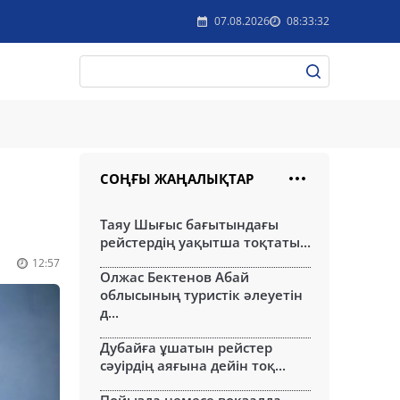
07.08.2026
08:33:32
СОҢҒЫ ЖАҢАЛЫҚТАР
Таяу Шығыс бағытындағы
рейстердің уақытша тоқтаты...
12:57
Олжас Бектенов Абай
облысының туристік әлеуетін
д...
Дубайға ұшатын рейстер
сәуірдің аяғына дейін тоқ...