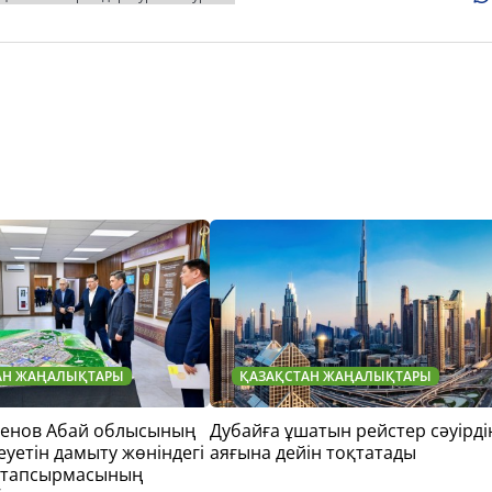
АН ЖАҢАЛЫҚТАРЫ
ҚАЗАҚСТАН ЖАҢАЛЫҚТАРЫ
тенов Абай облысының
Дубайға ұшатын рейстер сәуірді
еуетін дамыту жөніндегі
аяғына дейін тоқтатады
 тапсырмасының