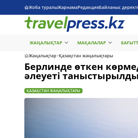
Жоба туралы
Жарнама
Редакция
Байланыс дерект
ЖАҢАЛЫҚТАР
МАҚАЛАЛАР
БАҒЫТ
Жаңалықтар
Қазақстан жаңалықтары
Берлинде өткен көрме
әлеуеті таныстырылд
ҚАЗАҚСТАН ЖАҢАЛЫҚТАРЫ