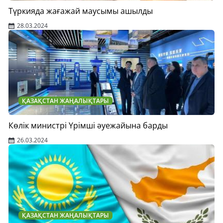
Түркияда жағажай маусымы ашылды
28.03.2024
ҚАЗАҚСТАН ЖАҢАЛЫҚТАРЫ
Көлік министрі Үрімші әуежайына барды
26.03.2024
ҚАЗАҚСТАН ЖАҢАЛЫҚТАРЫ