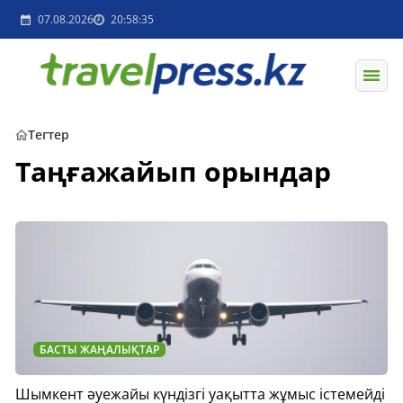
07.08.2026
20:58:35
Тегтер
Таңғажайып орындар
БАСТЫ ЖАҢАЛЫҚТАР
Шымкент әуежайы күндізгі уақытта жұмыс істемейді