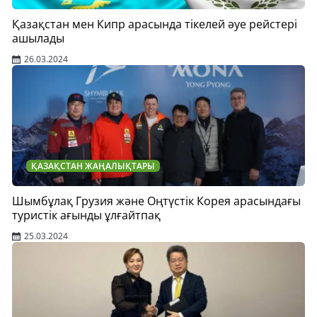
Қазақстан мен Кипр арасында тікелей әуе рейстері
ашылады
26.03.2024
ҚАЗАҚСТАН ЖАҢАЛЫҚТАРЫ
Шымбұлақ Грузия және Оңтүстік Корея арасындағы
туристік ағынды ұлғайтпақ
25.03.2024