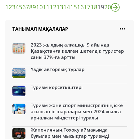
1
2
3
4
5
6
7
8
9
10
11
12
13
14
15
16
17
18
19
20
ТАНЫМАЛ МАҚАЛАЛАР
2023 жылдың алғашқы 9 айында
Қазақстанға келген шетелдік туристер
саны 37%-ға артты
Үздік авторлық турлар
Туризм көрсеткіштері
Туризм және спорт министрлігінің іске
асырған іс-шаралары мен 2024 жылға
арналған міндеттері туралы
Жапонияның Тохоку аймағында
бұғылар мен мысықтар туризмді