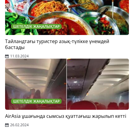
ШЕТЕЛДІК ЖАҢАЛЫҚТАР
Тайландтағы туристер азық-түлікке үнемдей
бастады
11.03.2024
ШЕТЕЛДІК ЖАҢАЛЫҚТАР
AirAsia ұшағында сымсыз қуаттағыш жарылып кетті
26.02.2024