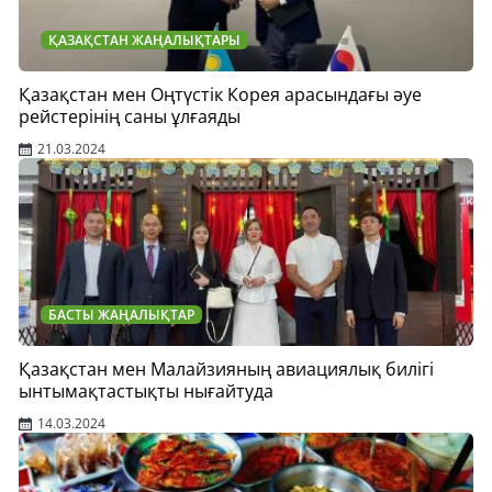
ҚАЗАҚСТАН ЖАҢАЛЫҚТАРЫ
Қазақстан мен Оңтүстік Корея арасындағы әуе
рейстерінің саны ұлғаяды
21.03.2024
БАСТЫ ЖАҢАЛЫҚТАР
Қазақстан мен Малайзияның авиациялық билігі
ынтымақтастықты нығайтуда
14.03.2024