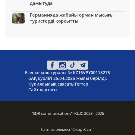
дамытуда
Германияда жабайы орман мысығы
туристерді қорқытты
Есепке қою туралы № KZ16VPY00118275
БАҚ куәлігі 25.04.2025 жылы берілді.
Құпиялылық саясаты
Тегтер
Сайт картасы
"SDR communications" ЖШС 2023 - 2026
Сайт әзірлемесі “
СмартСайт
”