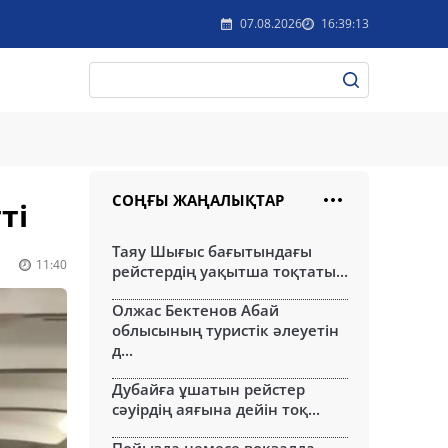
07.08.2026
16:39:13
СОҢҒЫ ЖАҢАЛЫҚТАР
ті
Таяу Шығыс бағытындағы
11:40
рейстердің уақытша тоқтаты...
Олжас Бектенов Абай
облысының туристік әлеуетін
д...
Дубайға ұшатын рейстер
сәуірдің аяғына дейін тоқ...