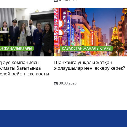
АН ЖАҢАЛЫҚТАРЫ
ҚАЗАҚСТАН ЖАҢАЛЫҚТАРЫ
q әуе компаниясы
Шанхайға ұшқалы жатқан
 Алматы бағытында
жолаушылар нені ескеру керек?
елей рейсті іске қосты
30.03.2026