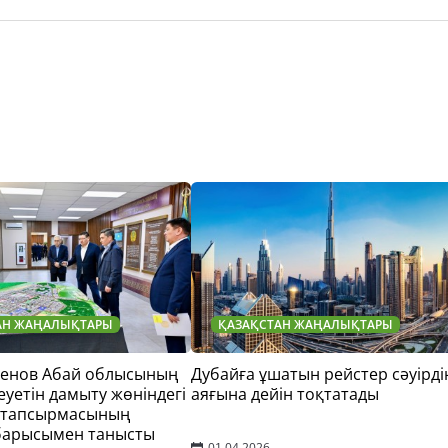
АН ЖАҢАЛЫҚТАРЫ
ҚАЗАҚСТАН ЖАҢАЛЫҚТАРЫ
тенов Абай облысының
Дубайға ұшатын рейстер сәуірді
еуетін дамыту жөніндегі
аяғына дейін тоқтатады
 тапсырмасының
барысымен танысты
01.04.2026