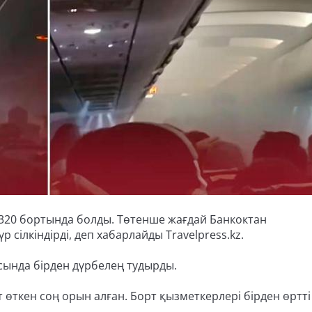
s A320 бортында болды. Төтенше жағдай Банкоктан
ілкіндірді, деп хабарлайды Travelpress.kz.
сында бірден дүрбелең тудырды.
т өткен соң орын алған. Борт қызметкерлері бірден өртті