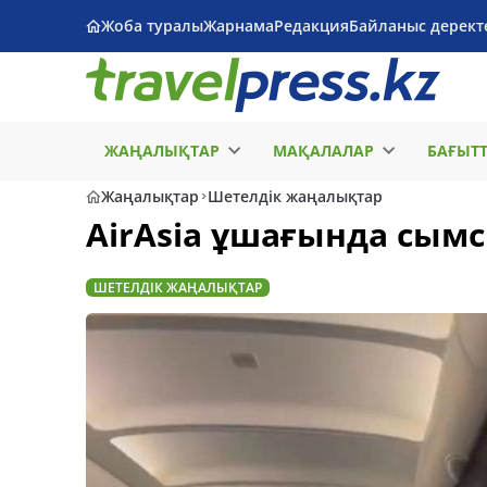
Жоба туралы
Жарнама
Редакция
Байланыс дерект
ЖАҢАЛЫҚТАР
МАҚАЛАЛАР
БАҒЫТ
Жаңалықтар
Шетелдік жаңалықтар
AirAsia ұшағында сым
ШЕТЕЛДІК ЖАҢАЛЫҚТАР