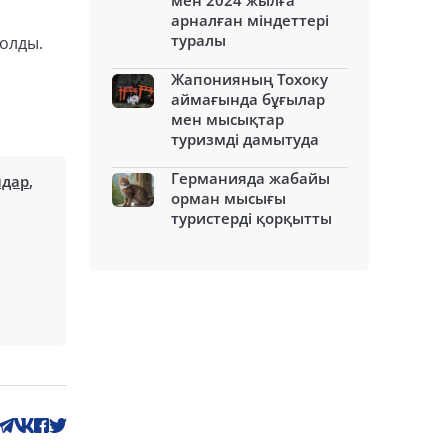
мен 2024 жылға
арналған міндеттері
туралы
толды.
Жапонияның Тохоку
аймағында бұғылар
мен мысықтар
туризмді дамытуда
Германияда жабайы
ндар
,
орман мысығы
туристерді қорқытты