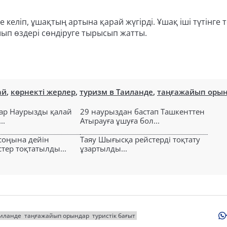
еліп, ұшақтың артына қарай жүгірді. Ұшақ іші түтінге 
шып өздері сөндіруге тырысып жатты.
ай
,
көрнекті жерлер
,
туризм в Таиланде
,
таңғажайып оры
ар Наурызды қалай
29 наурыздан бастап Ташкенттен
..
Атырауға ұшуға бол...
соңына дейін
Таяу Шығысқа рейстерді тоқтату
тер тоқтатылды...
ұзартылды...
аиланде
таңғажайып орындар
туристік бағыт