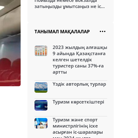
Пойызда немесе вокзалда
затыңызды ұмытсаңыз не іс...
ТАНЫМАЛ МАҚАЛАЛАР
2023 жылдың алғашқы
9 айында Қазақстанға
келген шетелдік
туристер саны 37%-ға
артты
Үздік авторлық турлар
Туризм көрсеткіштері
Туризм және спорт
министрлігінің іске
асырған іс-шаралары