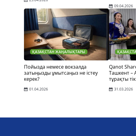
09.04.2026
ҚАЗАҚСТАН ЖАҢАЛЫҚТАРЫ
ҚАЗАҚСТ
Пойызда немесе вокзалда
Qanot Shar
затыңызды ұмытсаңыз не істеу
Ташкент –
керек?
тұрақты тік
01.04.2026
31.03.2026