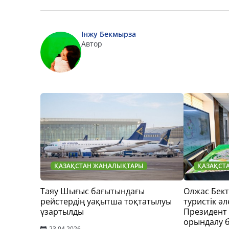
Інжу Бекмырза
Автор
ҚАЗАҚСТАН ЖАҢАЛЫҚТАРЫ
ҚАЗАҚСТ
Таяу Шығыс бағытындағы
Олжас Бек
рейстердің уақытша тоқтатылуы
туристік әл
ұзартылды
Президент
орындалу 
23.04.2026