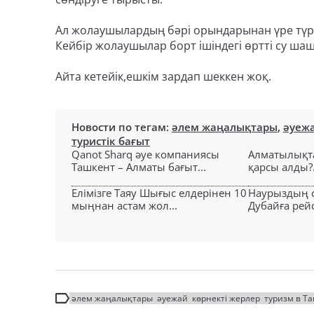
Ал жолаушылардың бәрі орындарынан үре түре к
Кейбір жолаушылар борт ішіндегі өртті су ша
Айта кетейік,ешкім зардап шеккен жоқ.
Новости по тегам:
әлем жаңалықтары
,
әуеж
туристік бағыт
Qanot Sharq әуе компаниясы
Алматылықт
Ташкент – Алматы бағыт...
қарсы алды?.
Елімізге Таяу Шығыс елдерінен 10
Наурыздың 
мыңнан астам жол...
Дубайға рейс
әлем жаңалықтары
әуежай
көрнекті жерлер
туризм в Т