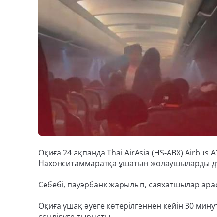
Оқиға 24 ақпанда Thai AirAsia (HS-ABX) Airbu
Нахонситаммаратқа ұшатын жолаушыларды дүр с
Cебебі, пауэрбанк жарылып, саяхатшылар ара
Оқиға ұшақ әуеге көтерілгеннен кейін 30 мину
сөндіруге тырысты.