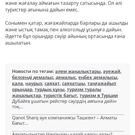
және жағалау аймағын тазарту сатысында. Ол әлі
туристер ағынына дайын емес.
Сонымен қатар, жағажайларда барлары да ашылды
және ыстық тамақ пен алкогольді ұсынуға дайын.
Әдетте бұл орындар сәуір айының ортасында ғана
ашылатын.
Новости по тегам:
әлем жаңалықтары
,
әуежай
,
белсенді демалыс
,
демалыс
,
еңбек демалысы
,
қала
,
наурыз
,
саяхат
,
саяхатшы
,
таңғажайып
орындар
,
турдың құны
,
туризм туралы
жаңалықтар
,
туристік бағыт
,
туризм в Турции
Дубайға ұшатын рейстер сәуірдің аяғына дейін
тоқ...
Qanot Sharq әуе компаниясы Ташкент – Алматы
бағыт...
Алматылықтар Наурызды қалай қарсы алды?...