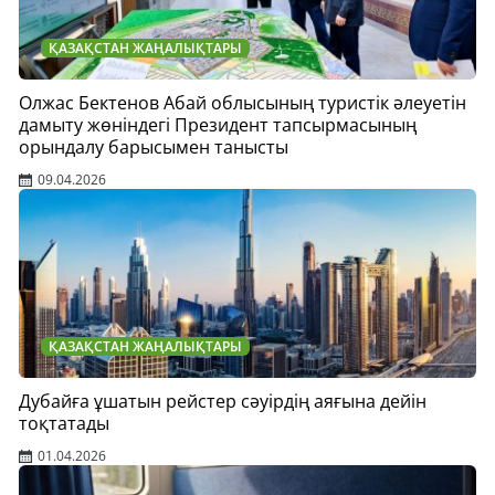
ҚАЗАҚСТАН ЖАҢАЛЫҚТАРЫ
Олжас Бектенов Абай облысының туристік әлеуетін
дамыту жөніндегі Президент тапсырмасының
орындалу барысымен танысты
09.04.2026
ҚАЗАҚСТАН ЖАҢАЛЫҚТАРЫ
Дубайға ұшатын рейстер сәуірдің аяғына дейін
тоқтатады
01.04.2026