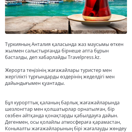
Түркияның Анталия қаласында жаз маусымы өткен
жылмен салыстырғанда бірнеше апта бұрын
басталды, деп хабарлайды Travelpress.kz.
Жерорта теңізінің жағажайлары туристер мен
жергілікті тұрғындарды өздерінің жеделдігі мен
дайындығымен қуантады.
Бұл курорттық қаланың барлық жағажайларында
шезлонгтар мен қолшатырлар орнатылған, бір
сөзбен айтқанда қонақтарды қабылдауға дайын.
Дегенмен, осы қолайлы атмосфераға қарамастан,
Коньяалты жағажайларының бірі жағалауды жөндеу