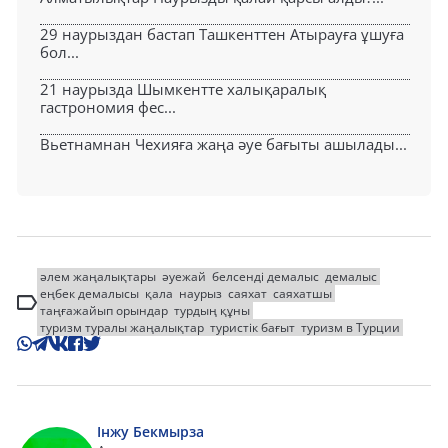
29 наурыздан бастап Ташкенттен Атырауға ұшуға
бол...
21 наурызда Шымкентте халықаралық
гастрономия фес...
Вьетнамнан Чехияға жаңа әуе бағыты ашылады...
әлем жаңалықтары
әуежай
белсенді демалыс
демалыс
еңбек демалысы
қала
наурыз
саяхат
саяхатшы
таңғажайып орындар
турдың құны
туризм туралы жаңалықтар
туристік бағыт
туризм в Турции
Інжу Бекмырза