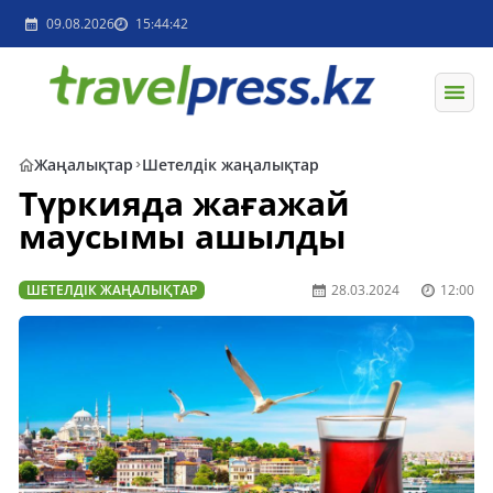
09.08.2026
15:44:42
Жаңалықтар
Шетелдік жаңалықтар
Түркияда жағажай
маусымы ашылды
ШЕТЕЛДІК ЖАҢАЛЫҚТАР
28.03.2024
12:00