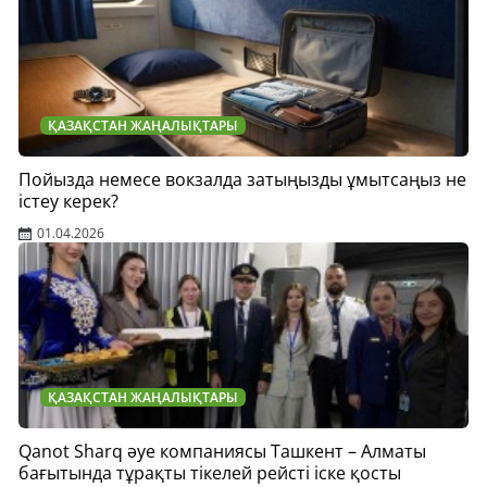
ҚАЗАҚСТАН ЖАҢАЛЫҚТАРЫ
Пойызда немесе вокзалда затыңызды ұмытсаңыз не
істеу керек?
01.04.2026
ҚАЗАҚСТАН ЖАҢАЛЫҚТАРЫ
Qanot Sharq әуе компаниясы Ташкент – Алматы
бағытында тұрақты тікелей рейсті іске қосты