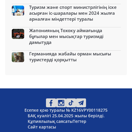
Туризм және спорт министрлігінің іске
асырған іс-шаралары мен 2024 жылға
арналған міндеттері туралы
Жапонияның Тохоку аймағында
бұғылар мен мысықтар туризмді
дамытуда
Германияда жабайы орман мысығы
туристерді қорқытты
Есепке қою туралы № KZ16VPY00118275
БАҚ куәлігі 25.04.2025 жылы берілді.
Құпиялылық саясаты
Тегтер
Сайт картасы