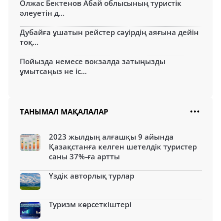
Олжас Бектенов Абай облысының туристік
әлеуетін д...
Дубайға ұшатын рейстер сәуірдің аяғына дейін
тоқ...
Пойызда немесе вокзалда затыңызды
ұмытсаңыз не іс...
ТАНЫМАЛ МАҚАЛАЛАР
2023 жылдың алғашқы 9 айында
Қазақстанға келген шетелдік туристер
саны 37%-ға артты
Үздік авторлық турлар
Туризм көрсеткіштері