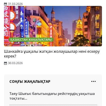
31.03.2026
ҚАЗАҚСТАН ЖАҢАЛЫҚТАРЫ
Шанхайға ұшқалы жатқан жолаушылар нені ескеру
керек?
30.03.2026
СОҢҒЫ ЖАҢАЛЫҚТАР
Таяу Шығыс бағытындағы рейстердің уақытша
тоқтаты...