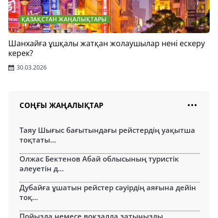
ҚАЗАҚСТАН ЖАҢАЛЫҚТАРЫ
Шанхайға ұшқалы жатқан жолаушылар нені ескеру
керек?
30.03.2026
СОҢҒЫ ЖАҢАЛЫҚТАР
Таяу Шығыс бағытындағы рейстердің уақытша
тоқтаты...
Олжас Бектенов Абай облысының туристік
әлеуетін д...
Дубайға ұшатын рейстер сәуірдің аяғына дейін
тоқ...
Пойызда немесе вокзалда затыңызды