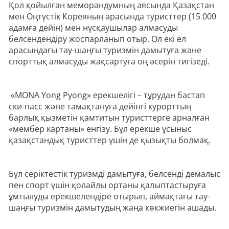
Қол қойылған меморандумның аясында Қазақстан
мен Оңтүстік Кореяның арасында туристтер (15 000
адамға дейін) мен нұсқаушылар алмасуды
белсендендіру жоспарланып отыр. Ол екі ел
арасындағы тау-шаңғы туризмін дамытуға және
спорттық алмасуды жақсартуға оң әсерін тигізеді.
«MONA Yong Pyong» ерекшелігі – тұрудан бастап
ски-пасс және тамақтануға дейінгі курорттың
барлық қызметін қамтитын туристтерге арналған
«мембер картаны» енгізу. Бұл ерекше ұсыныс
қазақстандық туристтер үшін де қызықты болмақ.
Бұл серіктестік туризмді дамытуға, белсенді демалыс
пен спорт үшін қолайлы ортаны қалыптастыруға
ұмтылуды ерекшелендіре отырып, аймақтағы тау-
шаңғы туризмін дамытудың жаңа көкжиегін ашады.