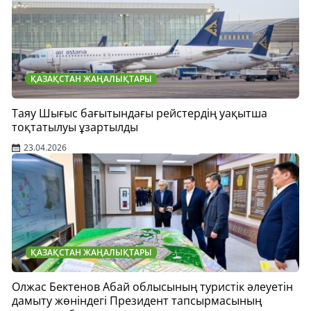
ҚАЗАҚСТАН ЖАҢАЛЫҚТАРЫ
Таяу Шығыс бағытындағы рейстердің уақытша
тоқтатылуы ұзартылды
23.04.2026
ҚАЗАҚСТАН ЖАҢАЛЫҚТАРЫ
Олжас Бектенов Абай облысының туристік әлеуетін
дамыту жөніндегі Президент тапсырмасының