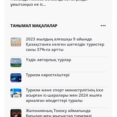
ұмытсаңыз не іс...
ТАНЫМАЛ МАҚАЛАЛАР
2023 жылдың алғашқы 9 айында
Қазақстанға келген шетелдік туристер
саны 37%-ға артты
Үздік авторлық турлар
Туризм көрсеткіштері
Туризм және спорт министрлігінің іске
асырған іс-шаралары мен 2024 жылға
арналған міндеттері туралы
Жапонияның Тохоку аймағында
бұғылар мен мысықтар туризмді