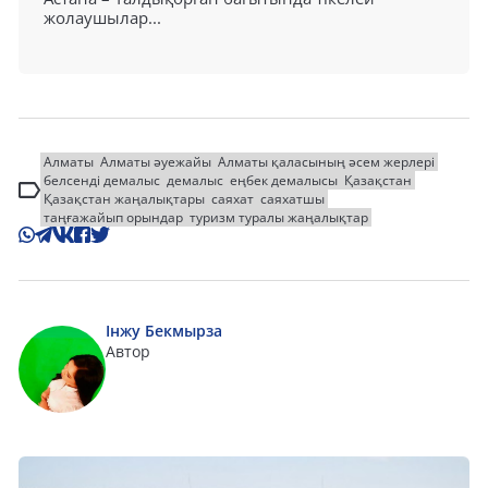
жолаушылар...
Алматы
Алматы әуежайы
Алматы қаласының әсем жерлері
белсенді демалыс
демалыс
еңбек демалысы
Қазақстан
Қазақстан жаңалықтары
саяхат
саяхатшы
таңғажайып орындар
туризм туралы жаңалықтар
Інжу Бекмырза
Автор