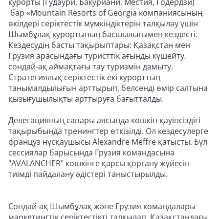
курорты (Гудаури, Бакуриани, Местия, Годердзи)
бар «Mountain Resorts of Georgia компаниясының
өкілдері серіктестік мүмкіндіктерін талқылау үшін
Шымбұлақ курортының басшылығымен кездесті.
Кездесудің басты тақырыптары: Қазақстан мен
Грузия арасындағы туристтік ағынды күшейту,
сондай-ақ аймақтағы тау туризмін дамыту.
Стратегиялық серіктестік екі курорттың
танымалдылығын арттырып, белсенді өмір салтына
қызығушылықты арттыруға бағытталды.
Делегацияның сапары аясында көшкін қауіпсіздігі
тақырыбында тренингтер өткізілді. Ол кездесулерге
француз нұсқаушысы Alexandre Meffre қатысты. Бұл
сессиялар барысында Грузия командасына
"AVALANCHER" көшкінге қарсы қорғану жүйесін
тиімді пайдалану әдістері таныстырылды.
Сондай-ақ Шымбұлақ және Грузия командалары
маркетингтік серіктестікті талқылап, Қазақстандағы