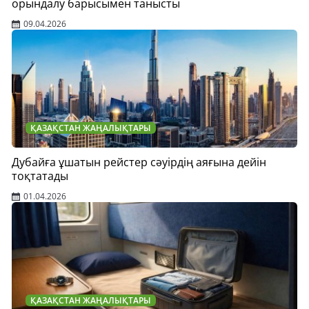
орындалу барысымен танысты
09.04.2026
ҚАЗАҚСТАН ЖАҢАЛЫҚТАРЫ
Дубайға ұшатын рейстер сәуірдің аяғына дейін
тоқтатады
01.04.2026
ҚАЗАҚСТАН ЖАҢАЛЫҚТАРЫ