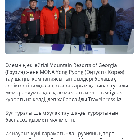
Әлемнің екі әйгілі Mountain Resorts of Georgia
(Грузия) және MONA Yong Pyong (Оңтүстік Корея)
тау-шаңғы компаниясының өкілдері болашақ
серіктесті талқылап, өзара қарым-қатынас туралы
меморандумға қол қою мақсатымен Шымбұлақ
курортына келді, деп хабарлайды Travelpress.kz.
Бұл туралы Шымбұлақ тау шаңғы курортының
баспасөз қызметі мәлім етті.
22 наурыз күні қарамағында Грузияның төрт