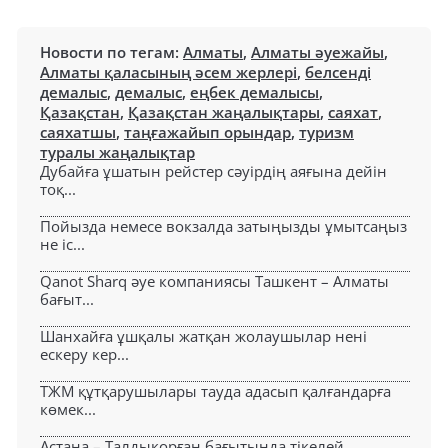
Новости по тегам:
Алматы
,
Алматы әуежайы
,
Алматы қаласының әсем жерлері
,
белсенді
демалыс
,
демалыс
,
еңбек демалысы
,
Қазақстан
,
Қазақстан жаңалықтары
,
саяхат
,
саяхатшы
,
таңғажайып орындар
,
туризм
туралы жаңалықтар
Дубайға ұшатын рейстер сәуірдің аяғына дейін
тоқ...
Пойызда немесе вокзалда затыңызды ұмытсаңыз
не іс...
Qanot Sharq әуе компаниясы Ташкент – Алматы
бағыт...
Шанхайға ұшқалы жатқан жолаушылар нені
ескеру кер...
ТЖМ құтқарушылары тауда адасып қалғандарға
көмек...
Астана – Талдықорған бағытында тікелей