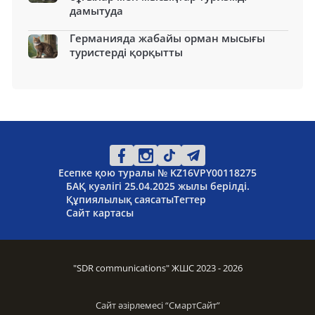
дамытуда
Германияда жабайы орман мысығы
туристерді қорқытты
Есепке қою туралы № KZ16VPY00118275
БАҚ куәлігі 25.04.2025 жылы берілді.
Құпиялылық саясаты
Тегтер
Сайт картасы
"SDR communications" ЖШС 2023 - 2026
Сайт әзірлемесі “
СмартСайт
”