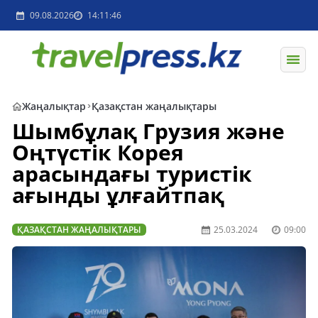
09.08.2026
14:11:46
Жаңалықтар
Қазақстан жаңалықтары
Шымбұлақ Грузия және
Оңтүстік Корея
арасындағы туристік
ағынды ұлғайтпақ
ҚАЗАҚСТАН ЖАҢАЛЫҚТАРЫ
25.03.2024
09:00