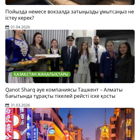
Пойызда немесе вокзалда затыңызды ұмытсаңыз не
істеу керек?
01.04.2026
ҚАЗАҚСТАН ЖАҢАЛЫҚТАРЫ
Qanot Sharq әуе компаниясы Ташкент – Алматы
бағытында тұрақты тікелей рейсті іске қосты
31.03.2026