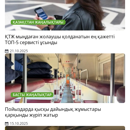
ҚАЗАҚСТАН ЖАҢАЛЫҚТАРЫ
ҚТЖ мыңдаған жолаушы қолданатын ең қажетті
ТОП-5 сервисті ұсынды
21.10.2025
БАСТЫ ЖАҢАЛЫҚТАР
Пойыздарда қысқы дайындық жұмыстары
қарқынды жүріп жатыр
15.10.2025