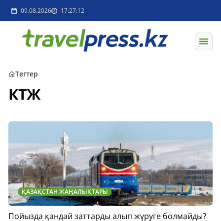
09.08.2026
17:27:12
Тегтер
КТЖ
ҚАЗАҚСТАН ЖАҢАЛЫҚТАРЫ
Пойызда қандай заттарды алып жүруге болмайды?