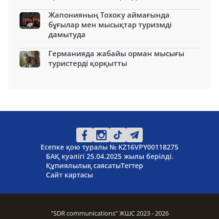
Жапонияның Тохоку аймағында
бұғылар мен мысықтар туризмді
дамытуда
Германияда жабайы орман мысығы
туристерді қорқытты
Есепке қою туралы № KZ16VPY00118275
БАҚ куәлігі 25.04.2025 жылы берілді.
Құпиялылық саясаты
Тегтер
Сайт картасы
"SDR communications" ЖШС 2023 - 2026