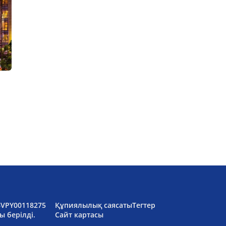
6VPY00118275
Құпиялылық саясаты
Тегтер
ы берілді.
Сайт картасы