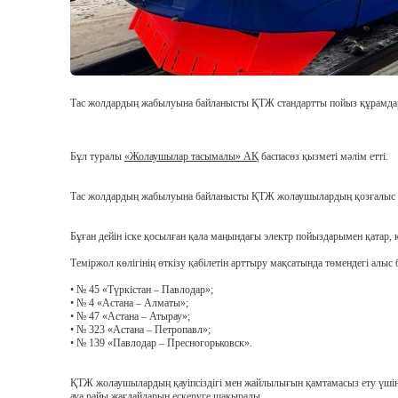
Тас жолдардың жабылуына байланысты ҚТЖ стандартты пойыз құрамдарына
Бұл туралы
«Жолаушылар тасымалы» АҚ
баспасөз қызметі мәлім етті.
Тас жолдардың жабылуына байланысты ҚТЖ жолаушылардың қозғалыс м
Бұған дейін іске қосылған қала маңындағы электр пойыздарымен қата
Теміржол көлігінің өткізу қабілетін арттыру мақсатында төмендегі алыс
• № 45 «Түркістан – Павлодар»;
• № 4 «Астана – Алматы»;
• № 47 «Астана – Атырау»;
• № 323 «Астана – Петропавл»;
• № 139 «Павлодар – Пресногорьковск».
ҚТЖ жолаушылардың қауіпсіздігі мен жайлылығын қамтамасыз ету үшін
ауа райы жағдайларын ескеруге шақырады.