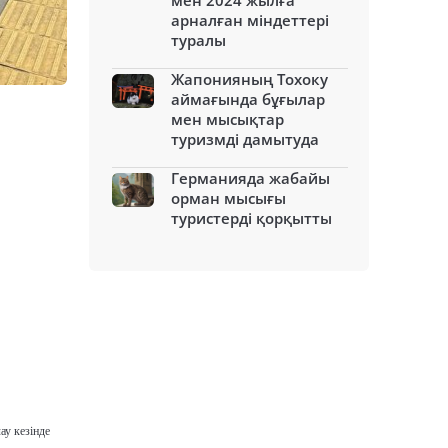
мен 2024 жылға
арналған міндеттері
туралы
Жапонияның Тохоку
аймағында бұғылар
мен мысықтар
туризмді дамытуда
Германияда жабайы
орман мысығы
туристерді қорқытты
у кезінде