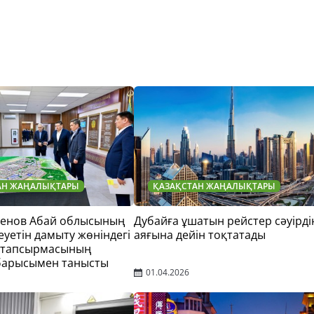
АН ЖАҢАЛЫҚТАРЫ
ҚАЗАҚСТАН ЖАҢАЛЫҚТАРЫ
тенов Абай облысының
Дубайға ұшатын рейстер сәуірді
еуетін дамыту жөніндегі
аяғына дейін тоқтатады
 тапсырмасының
барысымен танысты
01.04.2026