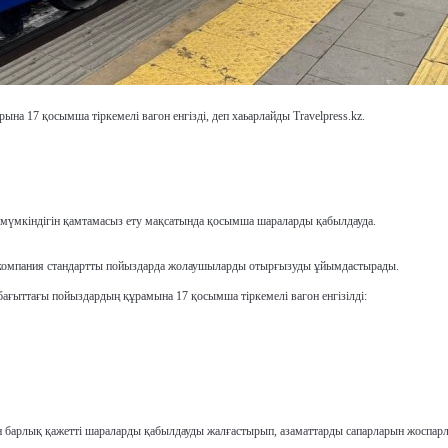
 17 қосымша тіркемелі вагон енгізді, деп хаьарлайды Travelpress.kz.
үмкіндігін қамтамасыз ету мақсатында қосымша шараларды қабылдауда.
р, компания стандартты пойыздарда жолаушыларды отырғызуды ұйымдастырады.
 бағыттағы пойыздардың құрамына 17 қосымша тіркемелі вагон енгізілді:
 барлық қажетті шараларды қабылдауды жалғастырып, азаматтарды сапарларын жоспарла