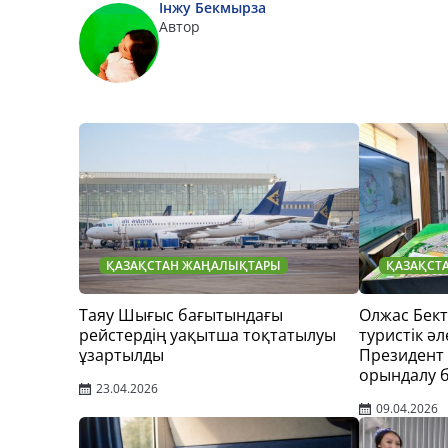
Інжу Бекмырза
Автор
ҚАЗАҚСТАН ЖАҢАЛЫҚТАРЫ
ҚАЗАҚСТ
Таяу Шығыс бағытындағы
Олжас Бек
рейстердің уақытша тоқтатылуы
туристік әл
ұзартылды
Президент
орындалу 
23.04.2026
09.04.2026