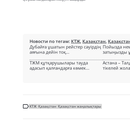
Новости по тегам:
КТЖ
,
Қазақстан
,
Қазақста
Дубайға ұшатын рейстер сәуірдің
Пойызда нем
аяғына дейін тоқ...
затыңызды ұм
ТЖМ құтқарушылары тауда
Астана – Та
адасып қалғандарға көмек...
тікелей жол
КТЖ
Қазақстан
Қазақстан жаңалықтары