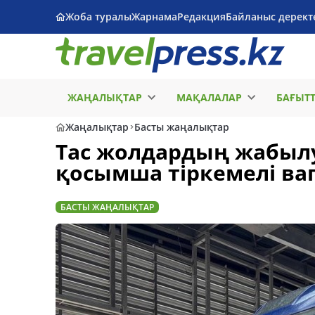
Жоба туралы
Жарнама
Редакция
Байланыс дерект
ЖАҢАЛЫҚТАР
МАҚАЛАЛАР
БАҒЫТ
Жаңалықтар
Басты жаңалықтар
Тас жолдардың жабыл
қосымша тіркемелі ваг
БАСТЫ ЖАҢАЛЫҚТАР