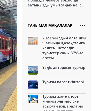
Пойызда немесе вокзалда
затыңызды ұмытсаңыз не іс...
ТАНЫМАЛ МАҚАЛАЛАР
2023 жылдың алғашқы
9 айында Қазақстанға
келген шетелдік
туристер саны 37%-ға
артты
Үздік авторлық турлар
Туризм көрсеткіштері
Туризм және спорт
министрлігінің іске
асырған іс-шаралары