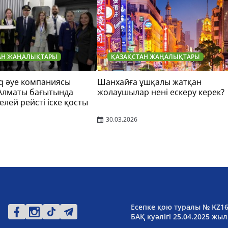
АН ЖАҢАЛЫҚТАРЫ
ҚАЗАҚСТАН ЖАҢАЛЫҚТАРЫ
q әуе компаниясы
Шанхайға ұшқалы жатқан
 Алматы бағытында
жолаушылар нені ескеру керек?
елей рейсті іске қосты
30.03.2026
Есепке қою туралы № KZ1
БАҚ куәлігі 25.04.2025 жыл