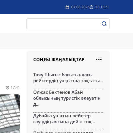
07.08.2026
23:13:53
СОҢҒЫ ЖАҢАЛЫҚТАР
Таяу Шығыс бағытындағы
рейстердің уақытша тоқтаты...
17:41
Олжас Бектенов Абай
облысының туристік әлеуетін
д...
Дубайға ұшатын рейстер
сәуірдің аяғына дейін тоқ...