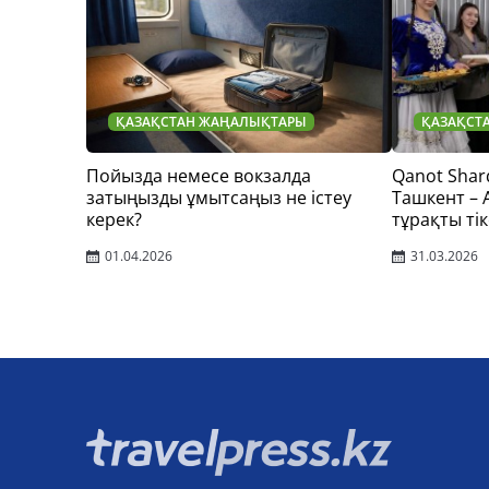
ҚАЗАҚСТАН ЖАҢАЛЫҚТАРЫ
ҚАЗАҚСТ
Пойызда немесе вокзалда
Qanot Shar
затыңызды ұмытсаңыз не істеу
Ташкент –
керек?
тұрақты тік
01.04.2026
31.03.2026