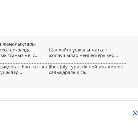
н жаңалықтары
есе вокзалда
Шанхайға ұшқалы жатқан
ытсаңыз не іс...
жолаушылар нені ескеру кер...
лдықорған бағытында
Jibek Joly туристік пойызы кезекті
аушылар...
халықаралық са...