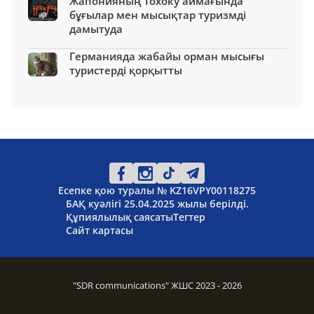
Жапонияның Тохоку аймағында
бұғылар мен мысықтар туризмді
дамытуда
Германияда жабайы орман мысығы
туристерді қорқытты
Есепке қою туралы № KZ16VPY00118275
БАҚ куәлігі 25.04.2025 жылы берілді.
Құпиялылық саясаты
Тегтер
Сайт картасы
"SDR communications" ЖШС 2023 - 2026