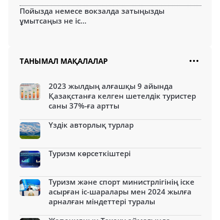
Пойызда немесе вокзалда затыңызды
ұмытсаңыз не іс...
ТАНЫМАЛ МАҚАЛАЛАР
2023 жылдың алғашқы 9 айында
Қазақстанға келген шетелдік туристер
саны 37%-ға артты
Үздік авторлық турлар
Туризм көрсеткіштері
Туризм және спорт министрлігінің іске
асырған іс-шаралары мен 2024 жылға
арналған міндеттері туралы