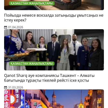
ҚАЗАҚСТАН ЖАҢАЛЫҚТАРЫ
Пойызда немесе вокзалда затыңызды ұмытсаңыз не
істеу керек?
01.04.2026
ҚАЗАҚСТАН ЖАҢАЛЫҚТАРЫ
Qanot Sharq әуе компаниясы Ташкент – Алматы
бағытында тұрақты тікелей рейсті іске қосты
31.03.2026