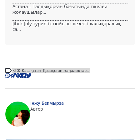
Астана – Талдықорған бағытында тікелей
жолаушылар...
Jibek Joly туристік пойызы кезекті халықаралық
са...
КТЖ
Қазақстан
Қазақстан жаңалықтары
Інжу Бекмырза
Автор