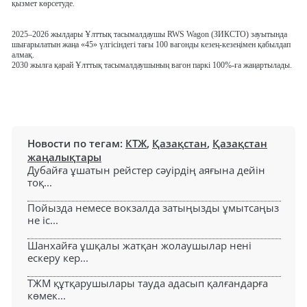
қызмет көрсетуде.
2025–2026 жылдары
Ұлттық тасымалдаушы RWS Wagon (ЗИКСТО) зауытында
шығарылатын
жаңа «45» үлгісіндегі тағы 100 вагонды
кезең-кезеңімен қабылдап
алмақ.
2030 жылға қарай
Ұлттық тасымалдаушының
вагон паркі 100%-ға
жаңартылады.
Новости по тегам:
КТЖ
,
Қазақстан
,
Қазақстан
жаңалықтары
Дубайға ұшатын рейстер сәуірдің аяғына дейін
тоқ...
Пойызда немесе вокзалда затыңызды ұмытсаңыз
не іс...
Шанхайға ұшқалы жатқан жолаушылар нені
ескеру кер...
ТЖМ құтқарушылары тауда адасып қалғандарға
көмек...