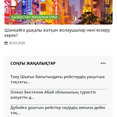
ҚАЗАҚСТАН ЖАҢАЛЫҚТАРЫ
Шанхайға ұшқалы жатқан жолаушылар нені ескеру
керек?
30.03.2026
СОҢҒЫ ЖАҢАЛЫҚТАР
Таяу Шығыс бағытындағы рейстердің уақытша
тоқтаты...
Олжас Бектенов Абай облысының туристік
әлеуетін д...
Дубайға ұшатын рейстер сәуірдің аяғына дейін
тоқ...