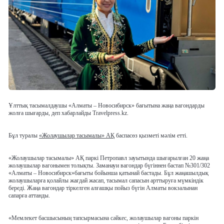
Ұлттық тасымалдаушы «Алматы – Новосибирск» бағытына жаңа вагондарды
жолға шығарды, деп хабарлайды Travelpress.kz.
Бұл туралы
«Жолаушылар тасымалы» АҚ
баспасөз қызметі мәлім етті.
«Жолаушылар тасымалы» АҚ паркі Петропавл зауытында шығарылған
20 жаңа
жолаушылар вагонымен
толықты. Заманауи вагондар бүгіннен бастап
№301/302
«Алматы – Новосибирск»бағыты
бойынша қатынай бастады. Бұл жаңашылдық
жолаушыларға қолайлы жағдай жасап, тасымал сапасын арттыруға мүмкіндік
береді. Жаңа вагондар тіркелген алғашқы пойыз бүгін Алматы вокзалынан
сапарға аттанды.
«Мемлекет басшысының тапсырмасына сәйкес, жолаушылар вагоны паркін