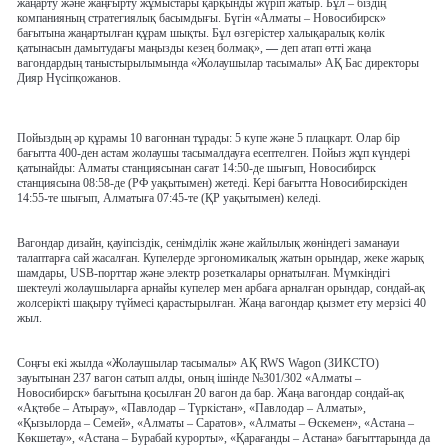
жаңарту және жаңғырту жұмыстары қарқынды жүріп жатыр. Бұл – біздің
компанияның стратегиялық басымдығы. Бүгін «Алматы – Новосибирск»
бағытына жаңартылған құрам шықты. Бұл өзгерістер халықаралық көлік
қатынасын дамытудағы маңызды кезең болмақ»,
—
деп
атап өтті жаңа
вагондардың таныстырылымында «Жолаушылар тасымалы» АҚ Бас директоры
Дияр Нүсіпқожанов.
Пойыздың әр құрамы
10 вагоннан тұрады: 5 купе және 5 плацкарт.
Олар бір
бағытта
400-ден астам жолаушы
тасымалдауға есептелген. Пойыз жұп күндері
қатынайды:
Алматы станциясынан сағат 14:50-де
шығып,
Новосибирск
станциясына 08:58-де
(РФ уақытымен) жетеді. Кері бағытта
Новосибирскіден
14:55-те шығып, Алматыға 07:45-те
(ҚР уақытымен) келеді.
Вагондар дизайн, қауіпсіздік, сенімділік және жайлылық жөніндегі заманауи
талаптарға сай жасалған. Купелерде эргономикалық жатын орындар, жеке жарық
шамдары, USB-порттар және электр розеткалары орнатылған. Мүмкіндігі
шектеулі жолаушыларға арнайы купелер мен арбаға арналған орындар, сондай-ақ
жолсерікті шақыру түймесі қарастырылған. Жаңа вагондар қызмет ету мерзісі 40
жыл.
Соңғы екі жылда «Жолаушылар тасымалы» АҚ
RWS Wagon (ЗИКСТО)
зауытынан 237 вагон сатып алды
, оның ішінде №301/302 «Алматы –
Новосибирск» бағытына қосылған 20 вагон да бар. Жаңа вагондар сондай-ақ
«Ақтөбе – Атырау», «Павлодар – Түркістан», «Павлодар – Алматы»,
«Қызылорда – Семей», «Алматы – Саратов», «Алматы – Өскемен», «Астана –
Көкшетау», «Астана – Бурабай курорты», «Қарағанды – Астана» бағыттарында да