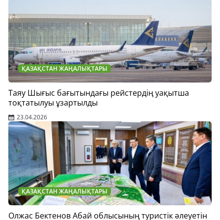
ҚАЗАҚСТАН ЖАҢАЛЫҚТАРЫ
Таяу Шығыс бағытындағы рейстердің уақытша
тоқтатылуы ұзартылды
23.04.2026
ҚАЗАҚСТАН ЖАҢАЛЫҚТАРЫ
Олжас Бектенов Абай облысының туристік әлеуетін