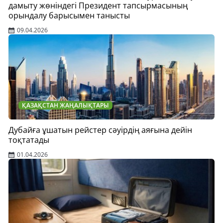
дамыту жөніндегі Президент тапсырмасының
орындалу барысымен танысты
09.04.2026
ҚАЗАҚСТАН ЖАҢАЛЫҚТАРЫ
Дубайға ұшатын рейстер сәуірдің аяғына дейін
тоқтатады
01.04.2026