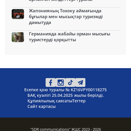
Жапонияның Тохоку аймағында
бұғылар мен мысықтар туризмді
дамытуда
Германияда жабайы орман мысығы
туристерді қорқытты
Есепке қою туралы № KZ16VPY00118275
БАҚ куәлігі 25.04.2025 жылы берілді.
Құпиялылық саясаты
Тегтер
Сайт картасы
"SDR communications" ЖШС 2023 - 2026