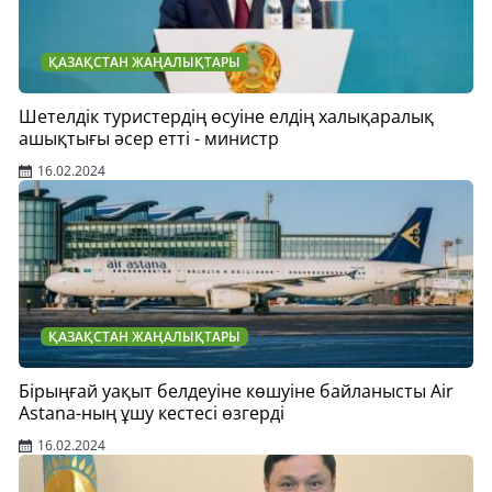
ҚАЗАҚСТАН ЖАҢАЛЫҚТАРЫ
Шетелдік туристердің өсуіне елдің халықаралық
ашықтығы әсер етті - министр
16.02.2024
ҚАЗАҚСТАН ЖАҢАЛЫҚТАРЫ
Бірыңғай уақыт белдеуіне көшуіне байланысты Air
Astana-ның ұшу кестесі өзгерді
16.02.2024