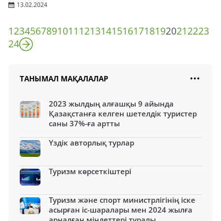
13.02.2024
1
2
3
4
5
6
7
8
9
10
11
12
13
14
15
16
17
18
19
20
21
22
23
24
ТАНЫМАЛ МАҚАЛАЛАР
2023 жылдың алғашқы 9 айында
Қазақстанға келген шетелдік туристер
саны 37%-ға артты
Үздік авторлық турлар
Туризм көрсеткіштері
Туризм және спорт министрлігінің іске
асырған іс-шаралары мен 2024 жылға
арналған міндеттері туралы