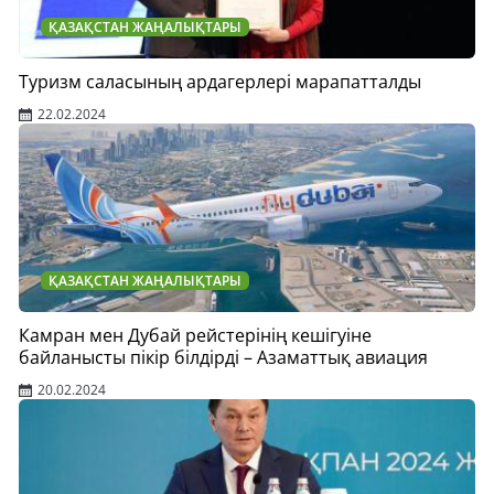
ҚАЗАҚСТАН ЖАҢАЛЫҚТАРЫ
Туризм саласының ардагерлері марапатталды
22.02.2024
ҚАЗАҚСТАН ЖАҢАЛЫҚТАРЫ
Камран мен Дубай рейстерінің кешігуіне
байланысты пікір білдірді – Азаматтық авиация
20.02.2024