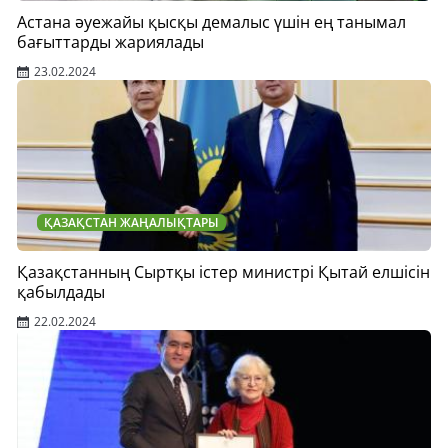
Астана әуежайы қысқы демалыс үшін ең танымал
бағыттарды жариялады
23.02.2024
ҚАЗАҚСТАН ЖАҢАЛЫҚТАРЫ
Қазақстанның Сыртқы істер министрі Қытай елшісін
қабылдады
22.02.2024