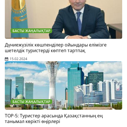
БАСТЫ ЖАҢАЛЫҚТАР
Дүниежүзілік көшпенділер ойындары елімізге
шетелдік туристерді көптеп тартпақ
15.02.2024
БАСТЫ ЖАҢАЛЫҚТАР
TOP-5: Туристер арасында Қазақстанның ең
танымал көрікті өңірлері