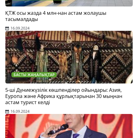
ҚТЖ осы жазда 4 млн-нан астам жолаушы
тасымалдады
16.09.2024
БАСТЫ ЖАҢАЛЫҚТАР
5-ші Дүниежүзілік көшпенділер ойындары: Азия,
Еуропа және Африка құрлықтарынан 30 мыңнан
астам турист келді
16.09.2024