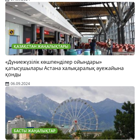
ҚАЗАҚСТАН ЖАҢАЛЫҚТАРЫ
«Дүниежүзілік көшпенділер ойындары»
қатысушылары Астана халықаралық әуежайына
қонды
06.09.2024
БАСТЫ ЖАҢАЛЫҚТАР