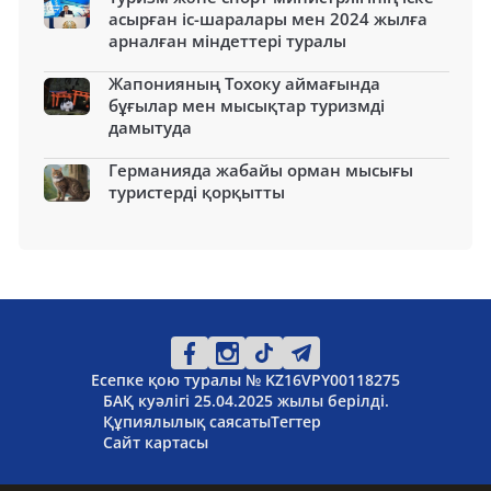
асырған іс-шаралары мен 2024 жылға
арналған міндеттері туралы
Жапонияның Тохоку аймағында
бұғылар мен мысықтар туризмді
дамытуда
Германияда жабайы орман мысығы
туристерді қорқытты
Есепке қою туралы № KZ16VPY00118275
БАҚ куәлігі 25.04.2025 жылы берілді.
Құпиялылық саясаты
Тегтер
Сайт картасы