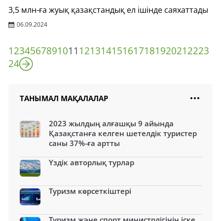
3,5 млн-ға жуық қазақстандық ел ішінде саяхаттады
06.09.2024
1
2
3
4
5
6
7
8
9
10
11
12
13
14
15
16
17
18
19
20
21
22
23
24
ТАНЫМАЛ МАҚАЛАЛАР
2023 жылдың алғашқы 9 айында
Қазақстанға келген шетелдік туристер
саны 37%-ға артты
Үздік авторлық турлар
Туризм көрсеткіштері
Туризм және спорт министрлігінің іске