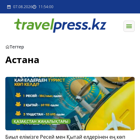
07.08.2026
11:54:00
Тегтер
Астана
ҚАЗАҚСТАН ЖАҢАЛЫҚТАРЫ
Биыл елімізге Ресей мен Қытай елдерінен ең көп