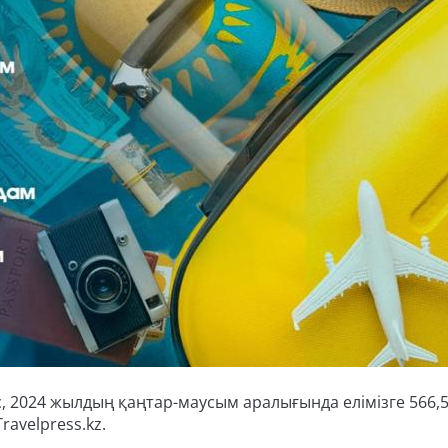
, 2024 жылдың қаңтар-маусым аралығында елімізге 566,
ravelpress.kz.