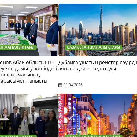
АН ЖАҢАЛЫҚТАРЫ
ҚАЗАҚСТАН ЖАҢАЛЫҚТАРЫ
тенов Абай облысының
Дубайға ұшатын рейстер сәуірді
еуетін дамыту жөніндегі
аяғына дейін тоқтатады
 тапсырмасының
барысымен танысты
01.04.2026