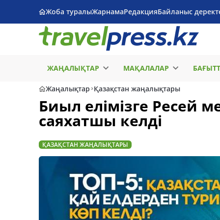
Жоба туралы
Жарнама
Редакция
Байланыс дерект
ЖАҢАЛЫҚТАР
МАҚАЛАЛАР
БАҒЫТ
Жаңалықтар
Қазақстан жаңалықтары
Биыл елімізге Ресей м
саяхатшы келді
ҚАЗАҚСТАН ЖАҢАЛЫҚТАРЫ