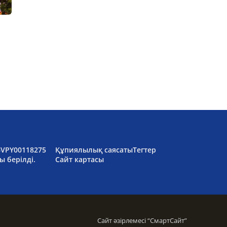
6VPY00118275
Құпиялылық саясаты
Тегтер
ы берілді.
Сайт картасы
Сайт әзірлемесі “
СмартСайт
”