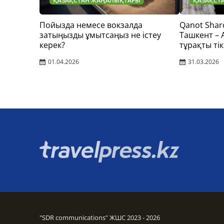
ҚАЗАҚСТАН ЖАҢАЛЫҚТАРЫ
ҚАЗАҚСТ
Пойызда немесе вокзалда
Qanot Shar
затыңызды ұмытсаңыз не істеу
Ташкент –
керек?
тұрақты тік
01.04.2026
31.03.2026
"SDR communications" ЖШС 2023 - 2026