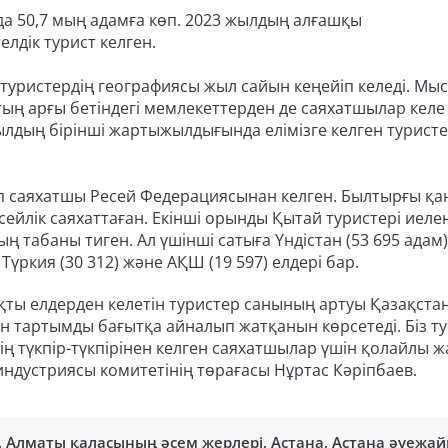
да 50,7 мың адамға көп. 2023 жылдың алғашқы
лдік турист келген.
к туристердің географиясы жыл сайын кеңейіп келеді. Мы
ың арғы бетіндегі мемлекеттерден де саяхатшылар келе
ылдың бірінші жартыжылдығында елімізге келген турист
өп саяхатшы Ресей Федерациясынан келген. Былтырғы қа
йлік саяхаттаған. Екінші орынды Қытай туристері иелен
ң табаны тиген. Ал үшінші сатыға Үндістан (53 695 адам)
Түркия (30 312) және АҚШ (19 597) елдері бар.
яқты елдерден келетін туристер санының артуы Қазақст
ын тартымды бағытқа айналып жатқанын көрсетеді. Біз ту
 түкпір-түкпірінен келген саяхатшылар үшін қолайлы ж
индустриясы комитетінің төрағасы Нұртас Кәріпбаев.
,
Алматы қаласының әсем жерлері
,
Астана
,
Астана әуежа