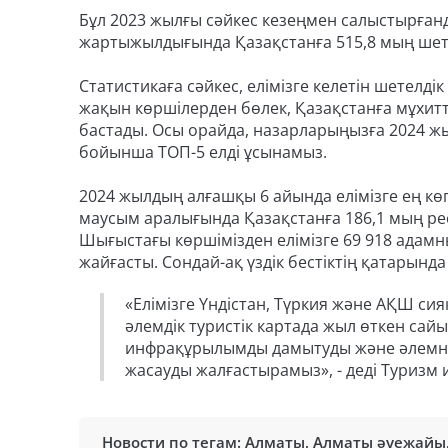
Бұл 2023 жылғы сәйкес кезеңмен салыстырған
жартыжылдығында Қазақстанға 515,8 мың шете
Статистикаға сәйкес, елімізге келетін шетелді
жақын көршілерден бөлек, Қазақстанға мұхитт
бастады. Осы орайда, назарларыңызға 2024 ж
бойынша ТОП-5 елді ұсынамыз.
2024 жылдың алғашқы 6 айында елімізге ең к
маусым аралығында Қазақстанға 186,1 мың ресе
Шығыстағы көршімізден елімізге 69 918 адамны
жайғасты. Сондай-ақ үздік бестіктің қатарында 
«Елімізге Үндістан, Түркия және АҚШ си
әлемдік туристік картада жыл өткен сай
инфрақұрылымды дамытуды және әлемнің
жасауды жалғастырамыз», - деді Туризм 
Новости по тегам:
Алматы
,
Алматы әуежайы