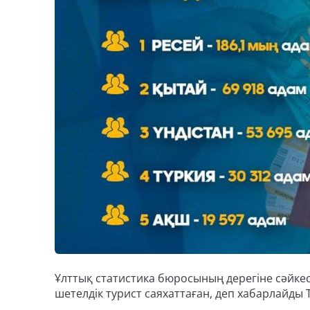
Ұлттық статистика бюросының дерегіне сәйкес
шетелдік турист саяхаттаған, деп хабарлайды T