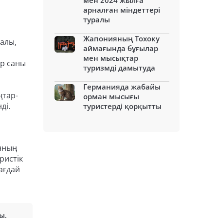
мен 2024 жылға
арналған міндеттері
туралы
Жапонияның Тохоку
салы,
аймағында бұғылар
мен мысықтар
ер саны
туризмді дамытуда
Германияда жабайы
ңтар-
орман мысығы
ді.
туристерді қорқытты
анның
ристік
ағдай
йы
,