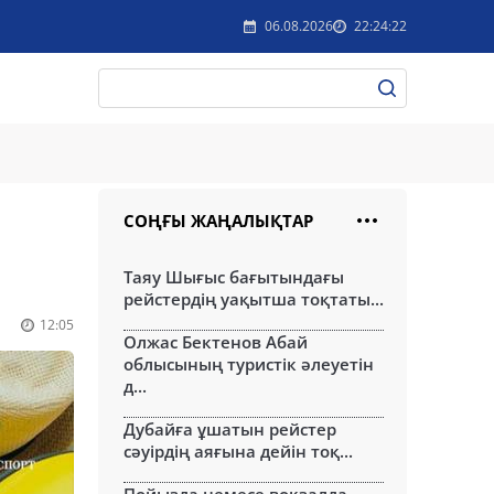
06.08.2026
22:24:22
СОҢҒЫ ЖАҢАЛЫҚТАР
Таяу Шығыс бағытындағы
рейстердің уақытша тоқтаты...
12:05
Олжас Бектенов Абай
облысының туристік әлеуетін
д...
Дубайға ұшатын рейстер
сәуірдің аяғына дейін тоқ...