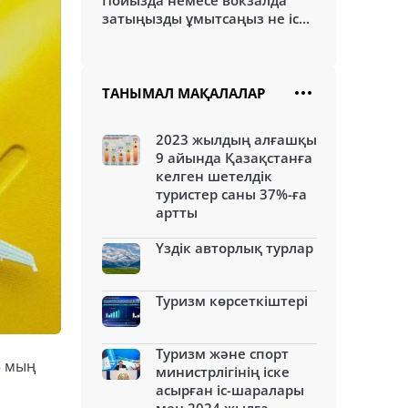
Пойызда немесе вокзалда
затыңызды ұмытсаңыз не іс...
ТАНЫМАЛ МАҚАЛАЛАР
2023 жылдың алғашқы
9 айында Қазақстанға
келген шетелдік
туристер саны 37%-ға
артты
Үздік авторлық турлар
Туризм көрсеткіштері
Туризм және спорт
5 мың
министрлігінің іске
асырған іс-шаралары