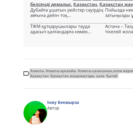
белсенді демалыс
,
Қазақстан
,
Қазақстан жа
Дубайға ұшатын рейстер сәуірдің
Пойызда нем
аяғына дейін тоқ...
затыңызды ұм
ТЖМ құтқарушылары тауда
Астана – Та
адасып қалғандарға көмек...
тікелей жол
Алматы
Алматы әуежайы
Алматы қаласының әсем жерле
Қазақстан
Қазақстан жаңалықтары
қала
Қытай
Інжу Бекмырза
Автор