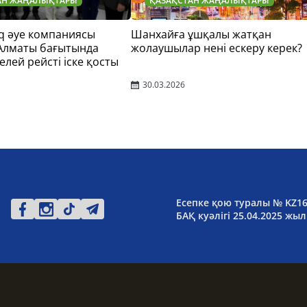
АН ЖАҢАЛЫҚТАРЫ
ҚАЗАҚСТАН ЖАҢАЛЫҚТАРЫ
q әуе компаниясы
Шанхайға ұшқалы жатқан
 Алматы бағытында
жолаушылар нені ескеру керек?
елей рейсті іске қосты
30.03.2026
Есепке қою туралы № KZ1
БАҚ куәлігі 25.04.2025 жыл