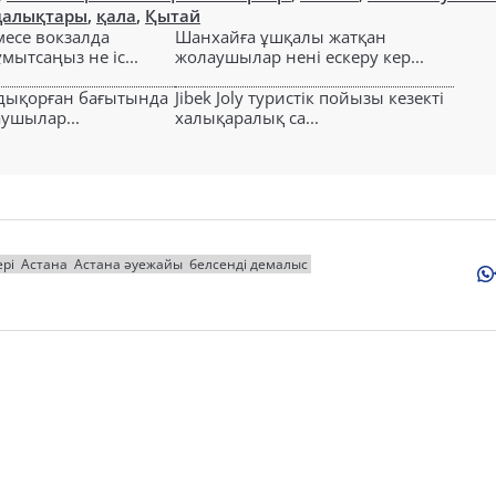
ңалықтары
,
қала
,
Қытай
есе вокзалда
Шанхайға ұшқалы жатқан
ытсаңыз не іс...
жолаушылар нені ескеру кер...
лдықорған бағытында
Jibek Joly туристік пойызы кезекті
аушылар...
халықаралық са...
рі
Астана
Астана әуежайы
белсенді демалыс