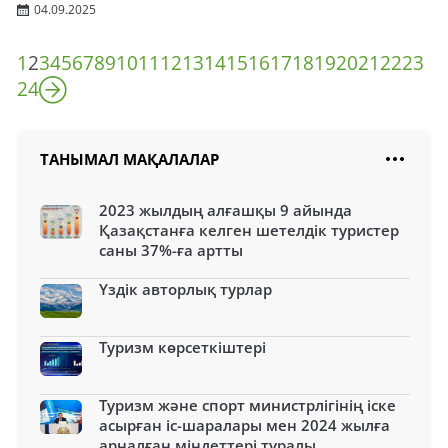
04.09.2025
1
2
3
4
5
6
7
8
9
10
11
12
13
14
15
16
17
18
19
20
21
22
23
24
ТАНЫМАЛ МАҚАЛАЛАР
2023 жылдың алғашқы 9 айында
Қазақстанға келген шетелдік туристер
саны 37%-ға артты
Үздік авторлық турлар
Туризм көрсеткіштері
Туризм және спорт министрлігінің іске
асырған іс-шаралары мен 2024 жылға
арналған міндеттері туралы