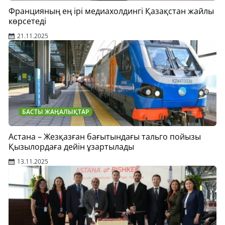
Францияның ең ірі медиа­холдингі Қазақстан жайлы
көрсетеді
21.11.2025
БАСТЫ ЖАҢАЛЫҚТАР
Астана – Жезқазған бағытындағы тальго пойызы
Қызылордаға дейін ұзартылады
13.11.2025