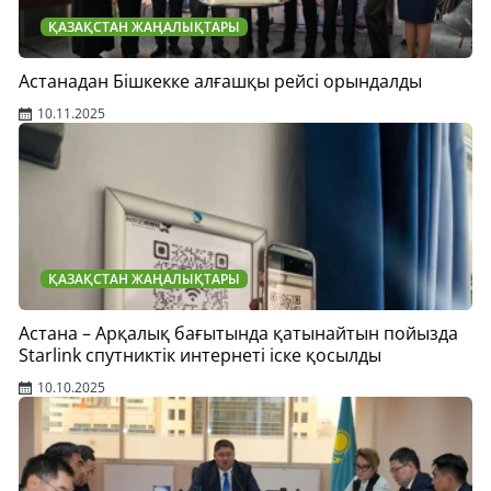
ҚАЗАҚСТАН ЖАҢАЛЫҚТАРЫ
Астанадан Бішкекке алғашқы рейсі орындалды
10.11.2025
ҚАЗАҚСТАН ЖАҢАЛЫҚТАРЫ
Астана – Арқалық бағытында қатынайтын пойызда
Starlink спутниктік интернеті іске қосылды
10.10.2025