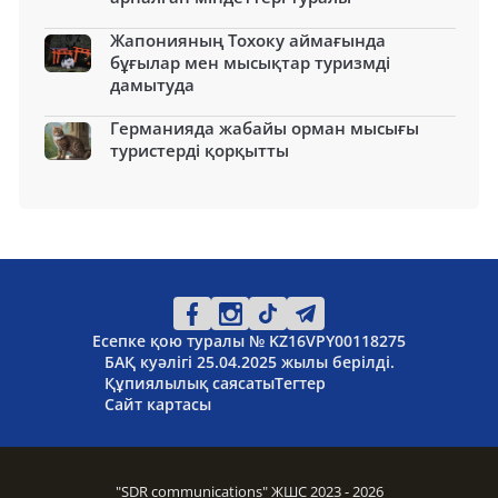
Жапонияның Тохоку аймағында
бұғылар мен мысықтар туризмді
дамытуда
Германияда жабайы орман мысығы
туристерді қорқытты
Есепке қою туралы № KZ16VPY00118275
БАҚ куәлігі 25.04.2025 жылы берілді.
Құпиялылық саясаты
Тегтер
Сайт картасы
"SDR communications" ЖШС 2023 - 2026