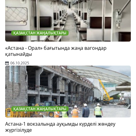
ҚАЗАҚСТАН ЖАҢАЛЫҚТАРЫ
«Астана - Орал» бағытында жаңа вагондар
қатынайды
06.10.2025
ҚАЗАҚСТАН ЖАҢАЛЫҚТАРЫ
Астана-1 вокзалында ауқымды күрделі жөндеу
жүргізілуде