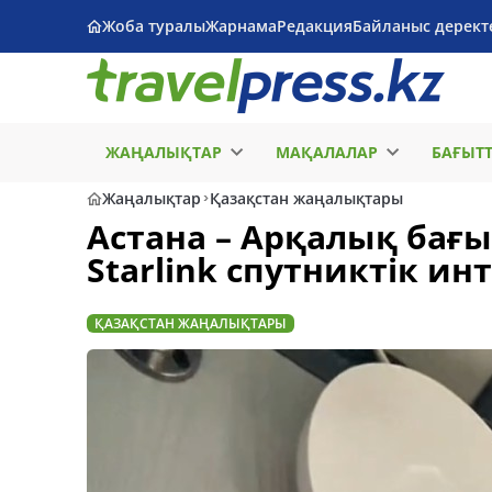
Жоба туралы
Жарнама
Редакция
Байланыс дерект
ЖАҢАЛЫҚТАР
МАҚАЛАЛАР
БАҒЫТ
Жаңалықтар
Қазақстан жаңалықтары
Астана – Арқалық ба
Starlink спутниктік ин
ҚАЗАҚСТАН ЖАҢАЛЫҚТАРЫ