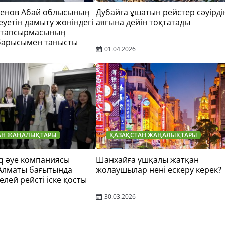
тенов Абай облысының
Дубайға ұшатын рейстер сәуірді
еуетін дамыту жөніндегі
аяғына дейін тоқтатады
 тапсырмасының
барысымен танысты
01.04.2026
АН ЖАҢАЛЫҚТАРЫ
ҚАЗАҚСТАН ЖАҢАЛЫҚТАРЫ
q әуе компаниясы
Шанхайға ұшқалы жатқан
 Алматы бағытында
жолаушылар нені ескеру керек?
елей рейсті іске қосты
30.03.2026