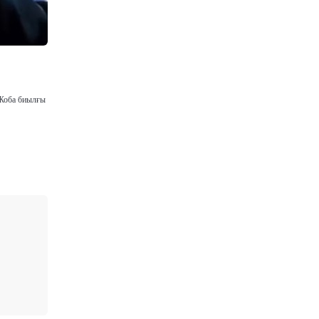
 Жоба биылғы