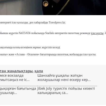
нтернеті іске қосылды, деп хабарлайды Travelpress.kz.
нша жүретін №655/656 пойызында Starlink интернетін пилоттық режимде
іске қосты
.
ақсатында кезең-кезеңімен жұмыс жүргізіп келеді.
лматы» және «Астана – Өскемен» бағыттарында пилоттық жобаларды іске қосты.
стан жаңалықтары
,
қала
есе вокзалда
Шанхайға ұшқалы жатқан
ытсаңыз не іс...
жолаушылар нені ескеру кер...
лдықорған бағытында
Jibek Joly туристік пойызы кезекті
аушылар...
халықаралық са...