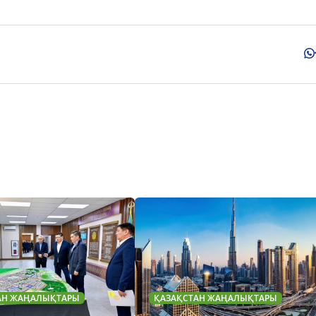
АН ЖАҢАЛЫҚТАРЫ
ҚАЗАҚСТАН ЖАҢАЛЫҚТАРЫ