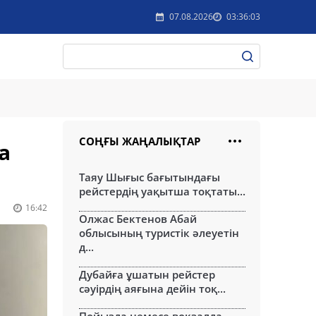
07.08.2026
03:36:03
СОҢҒЫ ЖАҢАЛЫҚТАР
а
Таяу Шығыс бағытындағы
рейстердің уақытша тоқтаты...
16:42
Олжас Бектенов Абай
облысының туристік әлеуетін
д...
Дубайға ұшатын рейстер
сәуірдің аяғына дейін тоқ...