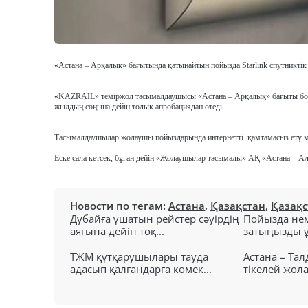
«Астана – Арқалық» бағытында қатынайтын пойызда Starlink спутниктік и
«KAZRAIL» теміржол тасымалдаушысы «Астана – Арқалық» бағыты бойы
жылдың соңына дейін толық апробациядан өтеді.
Тасымалдаушылар жолаушы пойыздарында интернетті
қамтамасыз ету м
Еске сала кетсек, бұған дейін «Жолаушылар тасымалы» АҚ «Астана – А
Новости по тегам:
Астана
,
Қазақстан
,
Қазақ
Дубайға ұшатын рейстер сәуірдің
Пойызда нем
аяғына дейін тоқ...
затыңызды ұм
ТЖМ құтқарушылары тауда
Астана – Та
адасып қалғандарға көмек...
тікелей жол