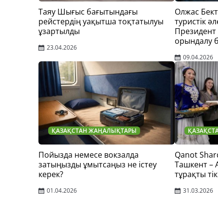
Таяу Шығыс бағытындағы
Олжас Бек
рейстердің уақытша тоқтатылуы
туристік әл
ұзартылды
Президент
орындалу 
23.04.2026
09.04.2026
ҚАЗАҚСТАН ЖАҢАЛЫҚТАРЫ
ҚАЗАҚСТ
Пойызда немесе вокзалда
Qanot Shar
затыңызды ұмытсаңыз не істеу
Ташкент –
керек?
тұрақты тік
01.04.2026
31.03.2026