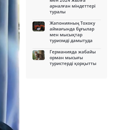
мен 2024 жылға
арналған міндеттері
туралы
Жапонияның Тохоку
аймағында бұғылар
мен мысықтар
туризмді дамытуда
Германияда жабайы
орман мысығы
туристерді қорқытты