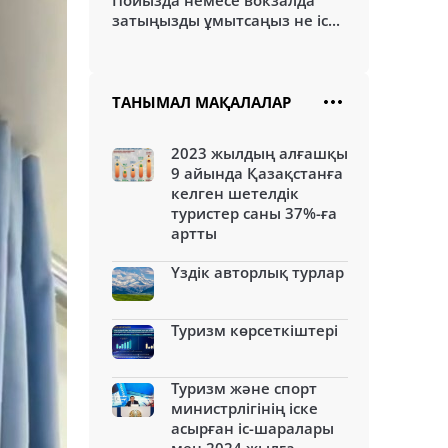
Пойызда немесе вокзалда
затыңызды ұмытсаңыз не іс...
ТАНЫМАЛ МАҚАЛАЛАР
2023 жылдың алғашқы
9 айында Қазақстанға
келген шетелдік
туристер саны 37%-ға
артты
Үздік авторлық турлар
Туризм көрсеткіштері
Туризм және спорт
министрлігінің іске
асырған іс-шаралары