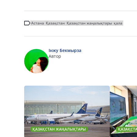
Астана
Қазақстан
Қазақстан жаңалықтары
қала
Інжу Бекмырза
Автор
ҚАЗАҚСТАН ЖАҢАЛЫҚТАРЫ
ҚАЗАҚСТ