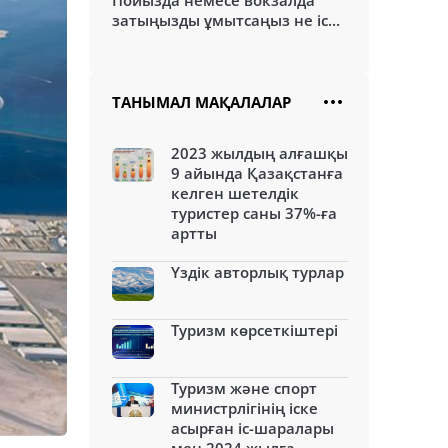
Пойызда немесе вокзалда
затыңызды ұмытсаңыз не іс...
ТАНЫМАЛ МАҚАЛАЛАР
2023 жылдың алғашқы
9 айында Қазақстанға
келген шетелдік
туристер саны 37%-ға
артты
Үздік авторлық турлар
Туризм көрсеткіштері
Туризм және спорт
министрлігінің іске
асырған іс-шаралары