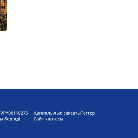
6VPY00118275
Құпиялылық саясаты
Тегтер
ы берілді.
Сайт картасы