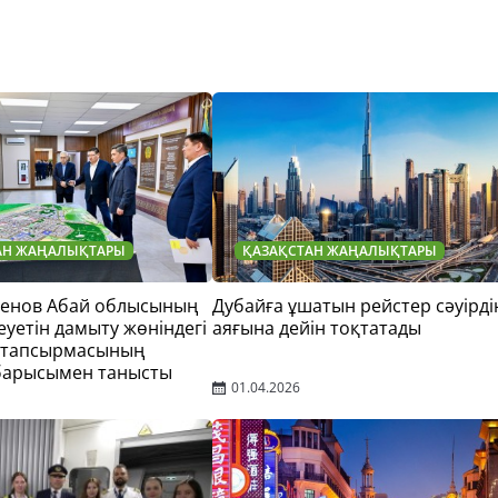
АН ЖАҢАЛЫҚТАРЫ
ҚАЗАҚСТАН ЖАҢАЛЫҚТАРЫ
тенов Абай облысының
Дубайға ұшатын рейстер сәуірді
еуетін дамыту жөніндегі
аяғына дейін тоқтатады
 тапсырмасының
барысымен танысты
01.04.2026