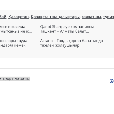
бай
,
Қазақстан
,
Қазақстан жаңалықтары
,
саяхатшы
,
тури
есе вокзалда
Qanot Sharq әуе компаниясы
ытсаңыз не іс...
Ташкент – Алматы бағыт...
ушылары тауда
Астана – Талдықорған бағытында
ндарға көмек...
тікелей жолаушылар...
алықтары
саяхатшы