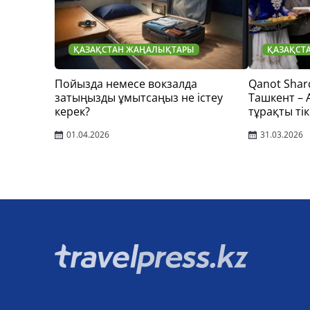
ҚАЗАҚСТАН ЖАҢАЛЫҚТАРЫ
ҚАЗАҚСТ
Пойызда немесе вокзалда
Qanot Shar
затыңызды ұмытсаңыз не істеу
Ташкент –
керек?
тұрақты тік
01.04.2026
31.03.2026