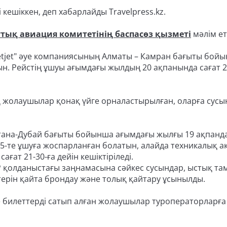
кешіккен, деп хабарлайды Travelpress.kz.
ттық авиация комитетінің баспасөз қызметі
мәлім ет
ietjet" әуе компаниясының Алматы – Камран бағыты бой
ын. Рейстің ұшуы ағымдағы жылдың 20 ақпанында сағат 2
 жолаушылар қонақ үйге орналастырылған, оларға сусы
Астана-Дубай бағыты бойынша ағымдағы жылғы 19 ақпанд
-05-те ұшуға жоспарланған болатын, алайда техникалық а
ғат 21-30-ға дейін кешіктіріледі.
 қолданыстағы заңнамасына сәйкес сусындар, ыстық та
терін қайта брондау және толық қайтару ұсынылды.
е билеттерді сатып алған жолаушылар туроператорларға