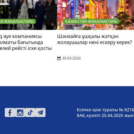
АН ЖАҢАЛЫҚТАРЫ
ҚАЗАҚСТАН ЖАҢАЛЫҚТАРЫ
q әуе компаниясы
Шанхайға ұшқалы жатқан
 Алматы бағытында
жолаушылар нені ескеру керек?
елей рейсті іске қосты
30.03.2026
Есепке қою туралы № KZ1
БАҚ куәлігі 25.04.2025 жыл