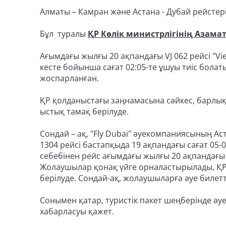
Алматы – Камран және Астана - Дубай рейстері 
Бұл туралы
ҚР Көлік министрлігінің Азама
Ағымдағы жылғы 20 ақпандағы VJ 062 рейсі "V
кесте бойынша сағат 02:05-те ұшуы тиіс болат
жоспарланған.
ҚР қолданыстағы заңнамасына сәйкес, барлық
ыстық тамақ берілуде.
Сондай – ақ, "Fly Dubai" әуекомпаниясының 
1304 рейсі бастапқыда 19 ақпандағы сағат 05
себебінен рейс ағымдағы жылғы 20 ақпандағы са
Жолаушылар қонақ үйге орналастырылады, ҚР
берілуде. Сондай-ақ, жолаушыларға әуе билет
Сонымен қатар, туристік пакет шеңберінде әу
хабарласуы қажет.