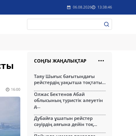
06.08.2026
13:38:46
СОҢҒЫ ЖАҢАЛЫҚТАР
сты
Таяу Шығыс бағытындағы
рейстердің уақытша тоқтаты...
16:00
Олжас Бектенов Абай
облысының туристік әлеуетін
д...
Дубайға ұшатын рейстер
сәуірдің аяғына дейін тоқ...