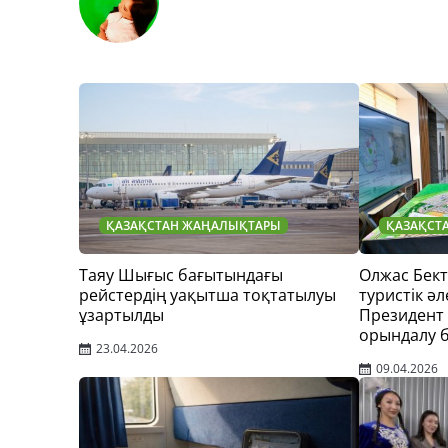
ҚАЗАҚСТАН ЖАҢАЛЫҚТАРЫ
ҚАЗАҚСТ
Таяу Шығыс бағытындағы
Олжас Бек
рейстердің уақытша тоқтатылуы
туристік әл
ұзартылды
Президент
орындалу 
23.04.2026
09.04.2026