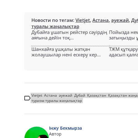
Новости по тегам:
Vietjet
,
Астана
,
әуежай
,
Ду
туралы жаңалықтар
Дубайға ұшатын рейстер сәуірдің
Пойызда нем
аяғына дейін тоқ...
затыңызды ұм
Шанхайға ұшқалы жатқан
ТЖМ құтқар
жолаушылар нені ескеру кер...
адасып қалға
Vietjet
Астана
әуежай
Дубай
Қазақстан
Қазақстан жаң
туризм туралы жаңалықтар
Інжу Бекмырза
Автор