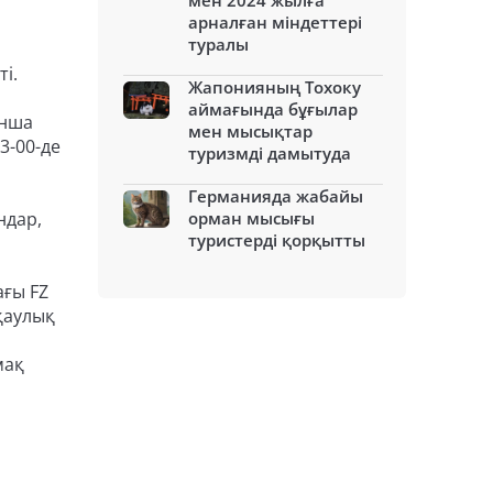
мен 2024 жылға
арналған міндеттері
туралы
ті.
Жапонияның Тохоку
аймағында бұғылар
ынша
мен мысықтар
3-00-де
туризмді дамытуда
Германияда жабайы
ндар,
орман мысығы
туристерді қорқытты
ағы FZ
қаулық
мақ