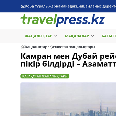
Жоба туралы
Жарнама
Редакция
Байланыс дерект
ЖАҢАЛЫҚТАР
МАҚАЛАЛАР
БАҒЫТ
Жаңалықтар
Қазақстан жаңалықтары
Камран мен Дубай рей
пікір білдірді – Азама
ҚАЗАҚСТАН ЖАҢАЛЫҚТАРЫ