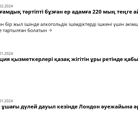
02.2024
амдық тәртіпті бұзған ер адамға 220 мың теңге 
н бір жыл ішінде алкогольдік ішімдіктерді ішкені үшін әкімш
е тартылған болатын
01.2024
ия қызметкерлері қазақ жігітін ұры ретінде қаб
01.2024
» ұшағы дүлей дауыл кезінде Лондон әуежайына 