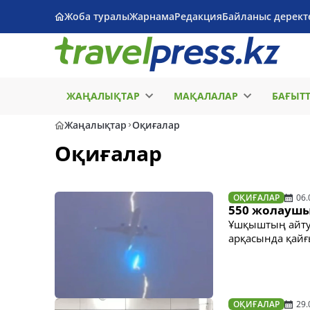
Жоба туралы
Жарнама
Редакция
Байланыс дерект
ЖАҢАЛЫҚТАР
МАҚАЛАЛАР
БАҒЫТ
Жаңалықтар
Оқиғалар
Оқиғалар
ОҚИҒАЛАР
06.
550 жолаушы
Ұшқыштың айтуы
арқасында қай
ОҚИҒАЛАР
29.