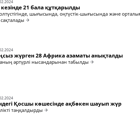
02.2024
 кезінде 21 бала құтқарылды
олтүстігінде, шығысында, оңтүстік-шығысында және орталы
 сақталады
02.2024
ңсыз жүрген 28 Африка азаматы анықталды
ланың әртүрлі нысандарынан табылды
02.2024
індегі Қосшы көшесінде ақбөкен шауып жүр
ілікті таңқалдырды