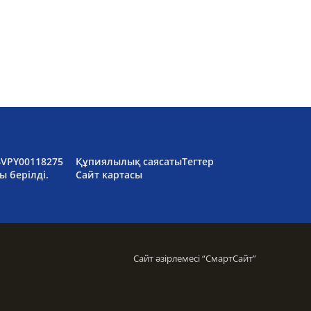
6VPY00118275
Құпиялылық саясаты
Тегтер
ы берілді.
Сайт картасы
Сайт әзірлемесі “
СмартСайт
”