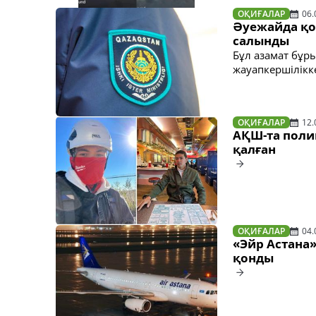
ОҚИҒАЛАР
06.
Әуежайда қоғ
салынды
Бұл азамат бұры
жауапкершілікк
ОҚИҒАЛАР
12.
АҚШ-та полиц
қалған
ОҚИҒАЛАР
04.
«Эйр Астана
қонды