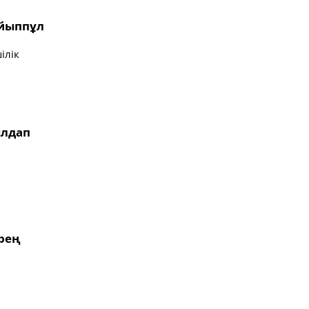
айыппұл
ілік
ылдап
әрең