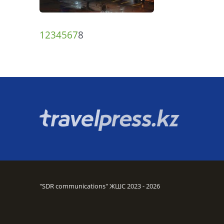
1
2
3
4
5
6
7
8
"SDR communications" ЖШС 2023 - 2026