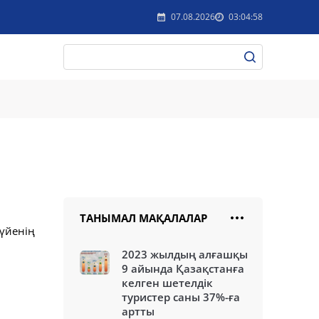
07.08.2026
03:04:58
ТАНЫМАЛ МАҚАЛАЛАР
үйенің
2023 жылдың алғашқы
9 айында Қазақстанға
келген шетелдік
туристер саны 37%-ға
артты