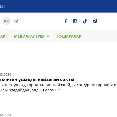
ері
RU
KZ
ТАР
МЕДИАГАЛЕРЕЯ
ІС-ШАРАЛАР
03.2024
 мінген ұшақты найзағай соқты
нша, ұшаққа орнатылған найзағайды сөндіретін арнайы ж
ғылы жағдайдың алдын алған
02.2024