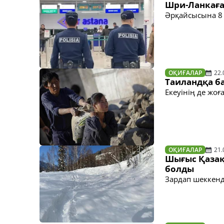
Шри-Ланкаға
Әрқайсысына 8
ОҚИҒАЛАР
22.
Таиландқа б
Екеуінің де жоғ
ОҚИҒАЛАР
21.
Шығыс Қазақ
болды
Зардап шеккен