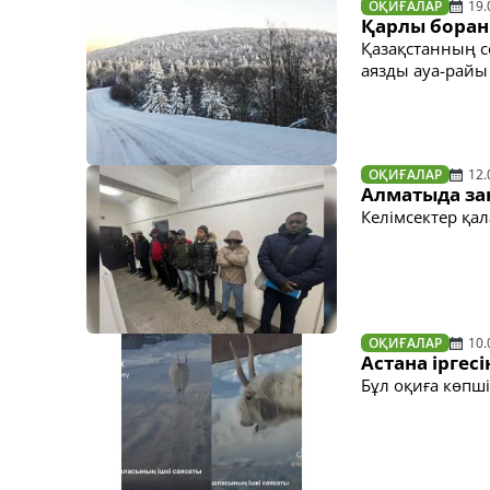
ОҚИҒАЛАР
19.
Қарлы боран
Қазақстанның с
аязды ауа-райы
ОҚИҒАЛАР
12.
Алматыда за
Келімсектер қа
ОҚИҒАЛАР
10.
Астана іргес
Бұл оқиға көпш