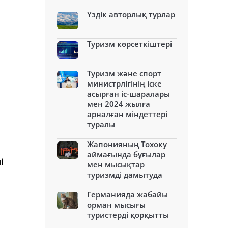
Үздік авторлық турлар
Туризм көрсеткіштері
Туризм және спорт
министрлігінің іске
асырған іс-шаралары
мен 2024 жылға
арналған міндеттері
туралы
Жапонияның Тохоку
аймағында бұғылар
і
мен мысықтар
туризмді дамытуда
Германияда жабайы
орман мысығы
туристерді қорқытты