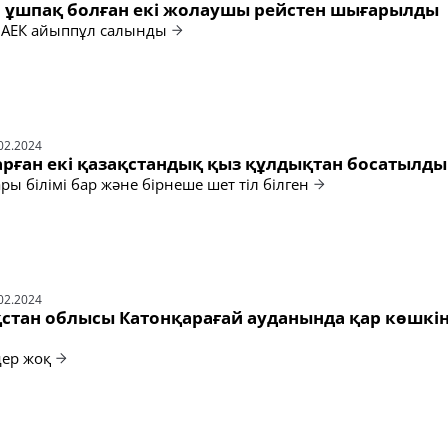
 ұшпақ болған екі жолаушы рейстен шығарылды
 АЕК айыппұл салынды
02.2024
арған екі қазақстандық қыз құлдықтан босатылды
ары білімі бар және бірнеше шет тіл білген
02.2024
стан облысы Катонқарағай ауданында қар көшкін
дер жоқ