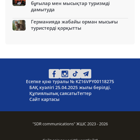
бұғылар мен мысықтар туризмді
дамытуда
Германияда жабайы орман мысығы
туристерді қорқытты
Есепке қою туралы № KZ16VPY00118275
БАҚ куәлігі 25.04.2025 жылы берілді.
Құпиялылық саясаты
Тегтер
Сайт картасы
"SDR communications" ЖШС 2023 - 2026