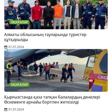
ОҚИҒАЛАР
Алматы облысының тауларында туристер
құтқарылды
01.07.2024
ОҚИҒАЛАР
Қырғызстанда қаза тапқан балалардың денелері
Өскеменге арнайы бортпен жеткізілді
01.07.2024