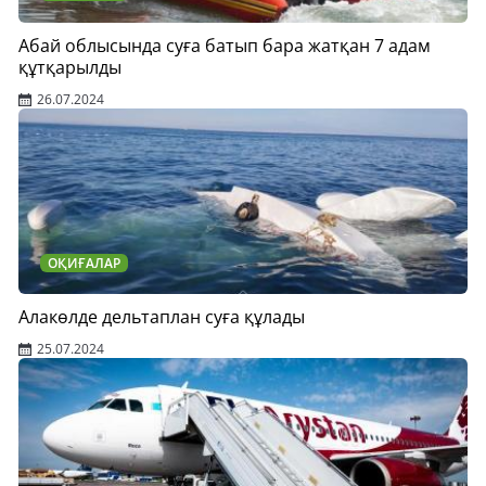
Абай облысында суға батып бара жатқан 7 адам
құтқарылды
26.07.2024
ОҚИҒАЛАР
Алакөлде дельтаплан суға құлады
25.07.2024