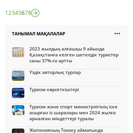
1
2
3
4
5
6
7
8
ТАНЫМАЛ МАҚАЛАЛАР
2023 жылдың алғашқы 9 айында
Қазақстанға келген шетелдік туристер
саны 37%-ға артты
Үздік авторлық турлар
Туризм көрсеткіштері
Туризм және спорт министрлігінің іске
асырған іс-шаралары мен 2024 жылға
арналған міндеттері туралы
Жапонияның Тохоку аймағында