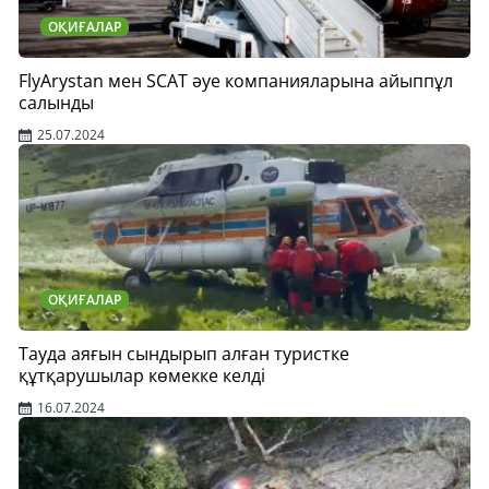
ОҚИҒАЛАР
FlyArystan мен SCAT әуе компанияларына айыппұл
салынды
25.07.2024
ОҚИҒАЛАР
Тауда аяғын сындырып алған туристке
құтқарушылар көмекке келді
16.07.2024