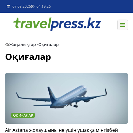
07.08.2026
04:19:26
Жаңалықтар
Оқиғалар
Оқиғалар
ОҚИҒАЛАР
Air Astana жолаушыны не үшін ұшаққа мінгізбей