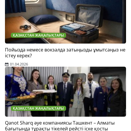
ҚАЗАҚСТАН ЖАҢАЛЫҚТАРЫ
Пойызда немесе вокзалда затыңызды ұмытсаңыз не
істеу керек?
01.04.2026
ҚАЗАҚСТАН ЖАҢАЛЫҚТАРЫ
Qanot Sharq әуе компаниясы Ташкент – Алматы
бағытында тұрақты тікелей рейсті іске қосты