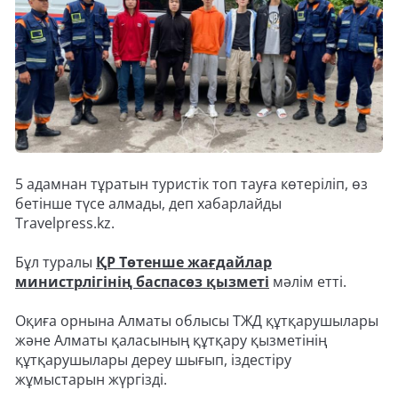
5 адамнан тұратын туристік топ тауға көтеріліп, өз
бетінше түсе алмады, деп хабарлайды
Travelpress.kz.
Бұл туралы
ҚР Төтенше жағдайлар
министрлігінің баспасөз қызметі
мәлім етті.
Оқиға орнына Алматы облысы ТЖД құтқарушылары
және Алматы қаласының құтқару қызметінің
құтқарушылары дереу шығып, іздестіру
жұмыстарын жүргізді.