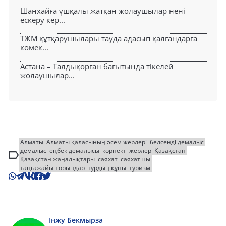
Шанхайға ұшқалы жатқан жолаушылар нені
ескеру кер...
ТЖМ құтқарушылары тауда адасып қалғандарға
көмек...
Астана – Талдықорған бағытында тікелей
жолаушылар...
Алматы
Алматы қаласының әсем жерлері
белсенді демалыс
демалыс
еңбек демалысы
көрнекті жерлер
Қазақстан
Қазақстан жаңалықтары
саяхат
саяхатшы
таңғажайып орындар
турдың құны
туризм
Інжу Бекмырза