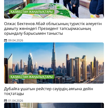
ҚАЗАҚСТАН ЖАҢАЛЫҚТАРЫ
Олжас Бектенов Абай облысының туристік әлеуетін
дамыту жөніндегі Президент тапсырмасының
орындалу барысымен танысты
09.04.2026
ҚАЗАҚСТАН ЖАҢАЛЫҚТАРЫ
Дубайға ұшатын рейстер сәуірдің аяғына дейін
тоқтатады
01.04.2026