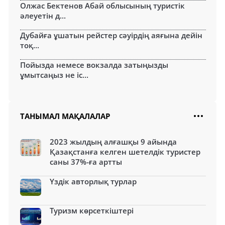
Олжас Бектенов Абай облысының туристік
әлеуетін д...
Дубайға ұшатын рейстер сәуірдің аяғына дейін
тоқ...
Пойызда немесе вокзалда затыңызды
ұмытсаңыз не іс...
ТАНЫМАЛ МАҚАЛАЛАР
2023 жылдың алғашқы 9 айында
Қазақстанға келген шетелдік туристер
саны 37%-ға артты
Үздік авторлық турлар
Туризм көрсеткіштері