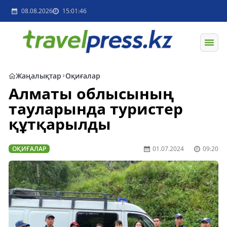
08.08.2026
15:01:46
Жаңалықтар
Оқиғалар
Алматы облысының
тауларында туристер
құтқарылды
ОҚИҒАЛАР
01.07.2024
09:20