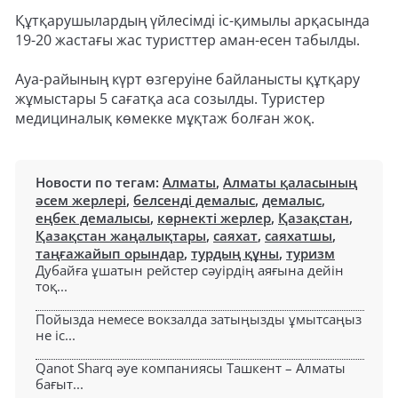
Құтқарушылардың үйлесімді іс-қимылы арқасында
19-20 жастағы жас туристтер аман-есен табылды.
Ауа-райының күрт өзгеруіне байланысты құтқару
жұмыстары 5 сағатқа аса созылды. Туристер
медициналық көмекке мұқтаж болған жоқ.
Новости по тегам:
Алматы
,
Алматы қаласының
әсем жерлері
,
белсенді демалыс
,
демалыс
,
еңбек демалысы
,
көрнекті жерлер
,
Қазақстан
,
Қазақстан жаңалықтары
,
саяхат
,
саяхатшы
,
таңғажайып орындар
,
турдың құны
,
туризм
Дубайға ұшатын рейстер сәуірдің аяғына дейін
тоқ...
Пойызда немесе вокзалда затыңызды ұмытсаңыз
не іс...
Qanot Sharq әуе компаниясы Ташкент – Алматы
бағыт...