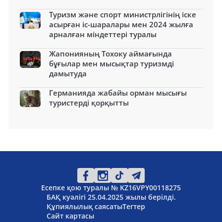
Туризм және спорт министрлігінің іске
асырған іс-шаралары мен 2024 жылға
арналған міндеттері туралы
Жапонияның Тохоку аймағында
бұғылар мен мысықтар туризмді
дамытуда
Германияда жабайы орман мысығы
туристерді қорқытты
Есепке қою туралы № KZ16VPY00118275
БАҚ куәлігі 25.04.2025 жылы берілді.
Құпиялылық саясаты
Тегтер
Сайт картасы