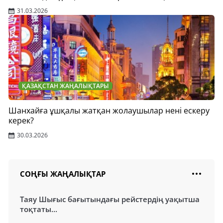
31.03.2026
ҚАЗАҚСТАН ЖАҢАЛЫҚТАРЫ
Шанхайға ұшқалы жатқан жолаушылар нені ескеру
керек?
30.03.2026
СОҢҒЫ ЖАҢАЛЫҚТАР
Таяу Шығыс бағытындағы рейстердің уақытша
тоқтаты...