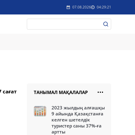
07.08.2026
04:29:21
 сағат
ТАНЫМАЛ МАҚАЛАЛАР
2023 жылдың алғашқы
9 айында Қазақстанға
келген шетелдік
туристер саны 37%-ға
артты