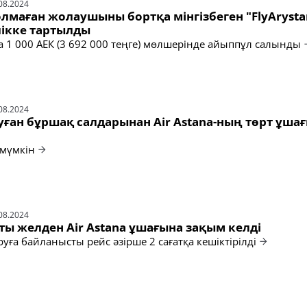
08.2024
лмаған жолаушыны бортқа мінгізбеген "FlyArysta
ікке тартылды
 1 000 АЕК (3 692 000 теңге) мөлшерінде айыппұл салынды
08.2024
ған бұршақ салдарынан Air Astana-ның төрт ұша
 мүмкін
08.2024
ты желден Air Astana ұшағына зақым келді
ға байланысты рейс әзірше 2 сағатқа кешіктірілді