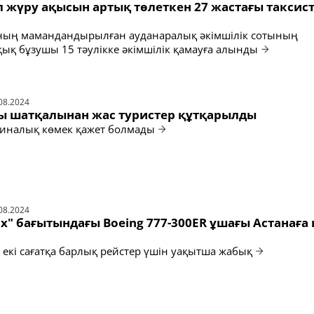
 жүру ақысын артық төлеткен 27 жастағы таксис
ның мамандандырылған ауданаралық әкімшілік сотының
ық бұзушы 15 тәулікке әкімшілік қамауға алынды
08.2024
ы шатқалынан жас туристер құтқарылды
циналық көмек қажет болмады
08.2024
х" бағытындағы Boeing 777-300ER ұшағы Астанаға
 екі сағатқа барлық рейстер үшін уақытша жабық