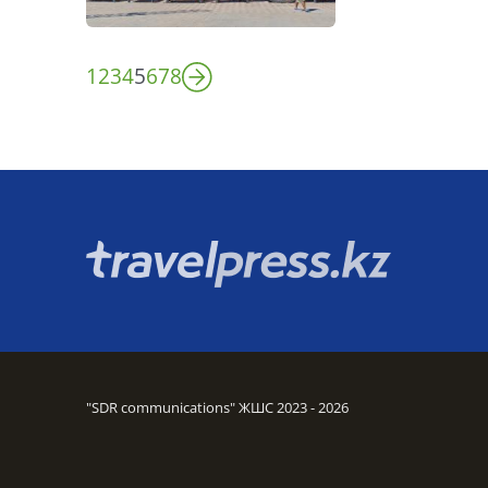
1
2
3
4
5
6
7
8
"SDR communications" ЖШС 2023 - 2026