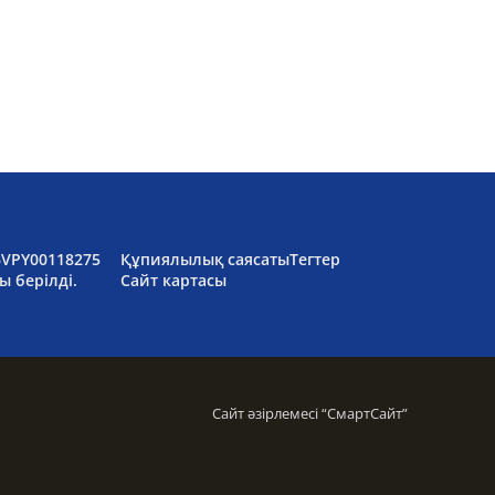
6VPY00118275
Құпиялылық саясаты
Тегтер
ы берілді.
Сайт картасы
Сайт әзірлемесі “
СмартСайт
”