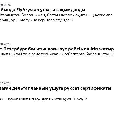
08.2024
айында FlyArystan ұшағы зақымданды
тарлықтай болғанымен, басты мәселе - оқиғаның әуекомпа
тердің орындалуына кері әсер етуінде
08.2024
кт-Петербург бағытындағы әуе рейсі кешігіп жатыр
 ұшып шығуы тиіс рейс техникалық себептерге байланысты 13
07.2024
лаған дельтапланның ұшуға рұқсат сертификаты
я персоналының қолданыстағы куәлігі жоқ