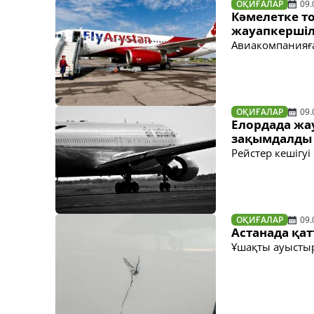
ОҚИҒАЛАР
09.
Кәмелетке то
жауапкершіл
Авиакомпанияға
ОҚИҒАЛАР
09.
Елордада жау
зақымдалды
Рейстер кешігуі
ОҚИҒАЛАР
09.
Астанада қат
Ұшақты ауыстыру