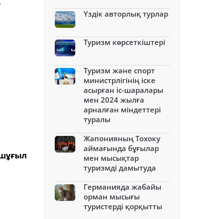
т
Үздік авторлық турлар
Туризм көрсеткіштері
Туризм және спорт
министрлігінің іске
асырған іс-шаралары
мен 2024 жылға
арналған міндеттері
туралы
Жапонияның Тохоку
аймағында бұғылар
 шұғыл
мен мысықтар
туризмді дамытуда
Германияда жабайы
орман мысығы
туристерді қорқытты