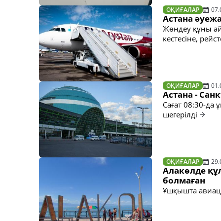
ОҚИҒАЛАР
07.
Астана әуеж
Жөндеу құны ай
кестесіне, рейс
ОҚИҒАЛАР
01.
Астана - Сан
Сағат 08:30-да
шегерілді
ОҚИҒАЛАР
29.
Алакөлде құ
болмаған
Ұшқышта авиаци