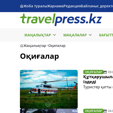
Жоба туралы
Жарнама
Редакция
Байланыс дерект
ЖАҢАЛЫҚТАР
МАҚАЛАЛАР
БАҒЫТ
Жаңалықтар
Оқиғалар
Оқиғалар
ОҚИҒАЛАР
09.
Құтқарушыла
іздеді
Туристер қатты
ОҚИҒАЛАР
04.