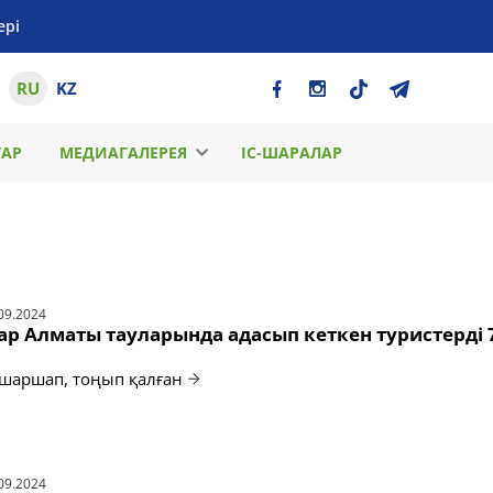
ері
RU
KZ
ТАР
МЕДИАГАЛЕРЕЯ
ІС-ШАРАЛАР
09.2024
р Алматы тауларында адасып кеткен туристерді 7
 шаршап, тоңып қалған
09.2024