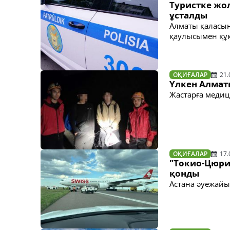
Туристке жол
ұсталды
Алматы қаласы
қаулысымен құқ
ОҚИҒАЛАР
21.
Үлкен Алмат
Жастарға меди
ОҚИҒАЛАР
17.
"Токио-Цюри
қонды
Астана әуежайы