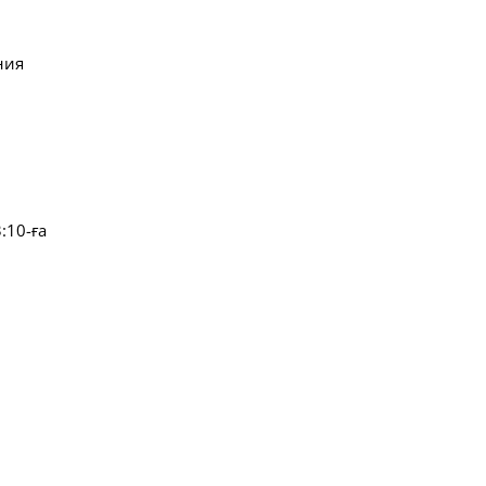
ния
:10-ға