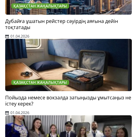
ҚАЗАҚСТАН ЖАҢАЛЫҚТАРЫ
Дубайға ұшатын рейстер сәуірдің аяғына дейін
тоқтатады
01.04.2026
ҚАЗАҚСТАН ЖАҢАЛЫҚТАРЫ
Пойызда немесе вокзалда затыңызды ұмытсаңыз не
істеу керек?
01.04.2026