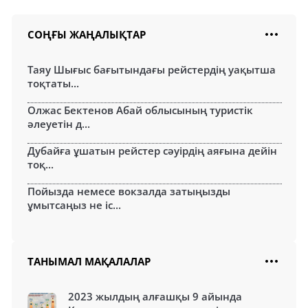
СОҢҒЫ ЖАҢАЛЫҚТАР
Таяу Шығыс бағытындағы рейстердің уақытша
тоқтаты...
Олжас Бектенов Абай облысының туристік
әлеуетін д...
Дубайға ұшатын рейстер сәуірдің аяғына дейін
тоқ...
Пойызда немесе вокзалда затыңызды
ұмытсаңыз не іс...
ТАНЫМАЛ МАҚАЛАЛАР
2023 жылдың алғашқы 9 айында