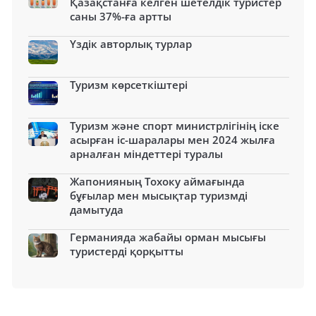
Қазақстанға келген шетелдік туристер
саны 37%-ға артты
Үздік авторлық турлар
Туризм көрсеткіштері
Туризм және спорт министрлігінің іске
асырған іс-шаралары мен 2024 жылға
арналған міндеттері туралы
Жапонияның Тохоку аймағында
бұғылар мен мысықтар туризмді
дамытуда
Германияда жабайы орман мысығы
туристерді қорқытты