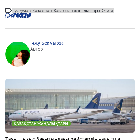
fly arystan
Қазақстан
Қазақстан жаңалықтары
Оқиға
Інжу Бекмырза
Автор
ҚАЗАҚСТАН ЖАҢАЛЫҚТАРЫ
Таяу Шығыс бағытындағы рейстердің уақытша