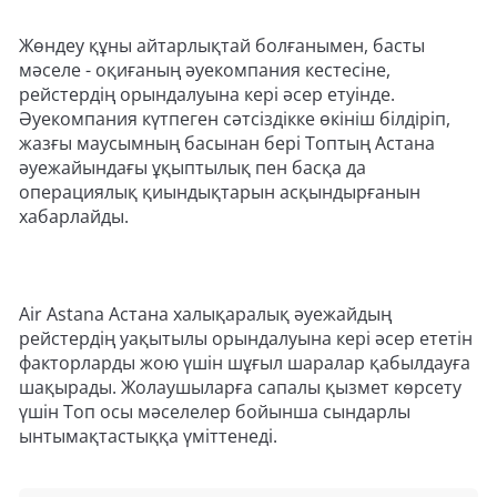
Жөндеу құны айтарлықтай болғанымен, басты
мәселе - оқиғаның әуекомпания кестесіне,
рейстердің орындалуына кері әсер етуінде.
Әуекомпания күтпеген сәтсіздікке өкініш білдіріп,
жазғы маусымның басынан бері Топтың Астана
әуежайындағы ұқыптылық пен басқа да
операциялық қиындықтарын асқындырғанын
хабарлайды.
Air Astana Астана халықаралық әуежайдың
рейстердің уақытылы орындалуына кері әсер ететін
факторларды жою үшін шұғыл шаралар қабылдауға
шақырады. Жолаушыларға сапалы қызмет көрсету
үшін Топ осы мәселелер бойынша сындарлы
ынтымақтастыққа үміттенеді.