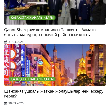
ҚАЗАҚСТАН ЖАҢАЛЫҚТАРЫ
Qanot Sharq әуе компаниясы Ташкент – Алматы
бағытында тұрақты тікелей рейсті іске қосты
31.03.2026
ҚАЗАҚСТАН ЖАҢАЛЫҚТАРЫ
Шанхайға ұшқалы жатқан жолаушылар нені ескеру
керек?
30.03.2026