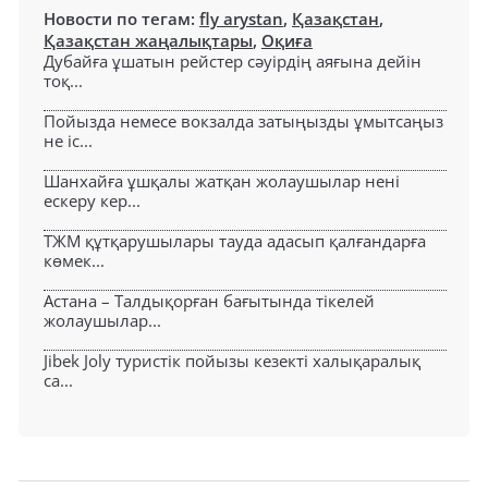
Новости по тегам:
fly arystan
,
Қазақстан
,
Қазақстан жаңалықтары
,
Оқиға
Дубайға ұшатын рейстер сәуірдің аяғына дейін
тоқ...
Пойызда немесе вокзалда затыңызды ұмытсаңыз
не іс...
Шанхайға ұшқалы жатқан жолаушылар нені
ескеру кер...
ТЖМ құтқарушылары тауда адасып қалғандарға
көмек...
Астана – Талдықорған бағытында тікелей
жолаушылар...
Jibek Joly туристік пойызы кезекті халықаралық
са...