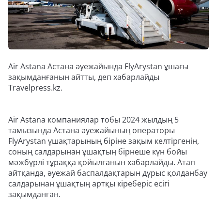
Air Astana Астана әуежайында FlyArystan ұшағы
зақымданғанын айтты, деп хабарлайды
Travelpress.kz.
Air Astana компаниялар тобы 2024 жылдың 5
тамызында Астана әуежайының операторы
FlyArystan ұшақтарының біріне зақым келтіргенін,
соның салдарынан ұшақтың бірнеше күн бойы
мәжбүрлі тұраққа қойылғанын хабарлайды. Атап
айтқанда, әуежай баспалдақтарын дұрыс қолданбау
салдарынан ұшақтың артқы кіреберіс есігі
зақымданған.