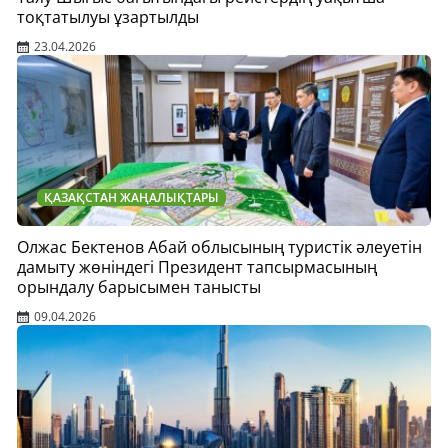
тоқтатылуы ұзартылды
23.04.2026
ҚАЗАҚСТАН ЖАҢАЛЫҚТАРЫ
Олжас Бектенов Абай облысының туристік әлеуетін
дамыту жөніндегі Президент тапсырмасының
орындалу барысымен танысты
09.04.2026