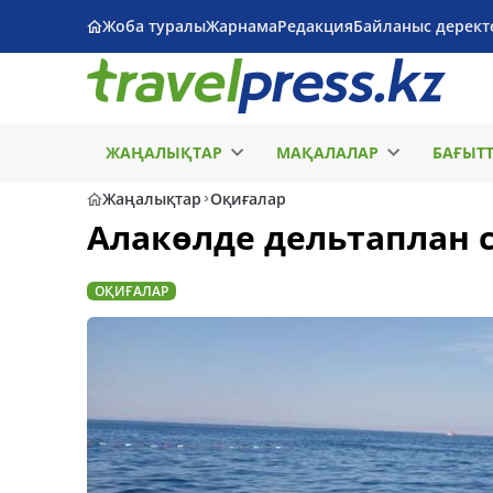
Жоба туралы
Жарнама
Редакция
Байланыс дерект
ЖАҢАЛЫҚТАР
МАҚАЛАЛАР
БАҒЫТ
Жаңалықтар
Оқиғалар
Алакөлде дельтаплан 
ОҚИҒАЛАР