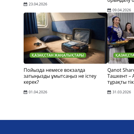
орындалу 
23.04.2026
09.04.2026
ҚАЗАҚСТАН ЖАҢАЛЫҚТАРЫ
ҚАЗАҚСТ
Пойызда немесе вокзалда
Qanot Shar
затыңызды ұмытсаңыз не істеу
Ташкент –
керек?
тұрақты тік
01.04.2026
31.03.2026