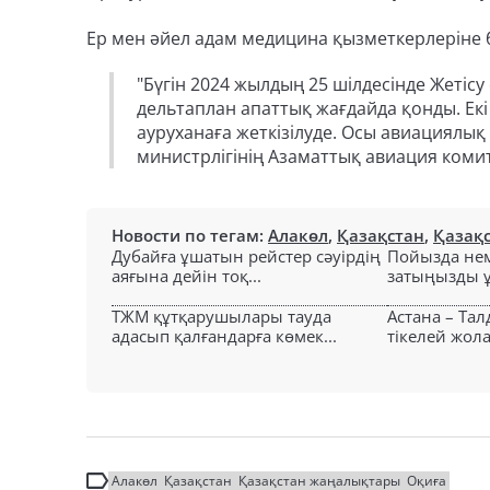
Ер мен әйел адам медицина қызметкерлеріне б
"Бүгін 2024 жылдың 25 шілдесінде Жетісу
дельтаплан апаттық жағдайда қонды. Екі
ауруханаға жеткізілуде. Осы авиациялық 
министрлігінің Азаматтық авиация комит
Новости по тегам:
Алакөл
,
Қазақстан
,
Қазақ
Дубайға ұшатын рейстер сәуірдің
Пойызда нем
аяғына дейін тоқ...
затыңызды ұм
ТЖМ құтқарушылары тауда
Астана – Та
адасып қалғандарға көмек...
тікелей жол
Алакөл
Қазақстан
Қазақстан жаңалықтары
Оқиға