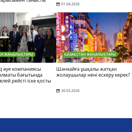
барысымен танысты
01.04.2026
АН ЖАҢАЛЫҚТАРЫ
ҚАЗАҚСТАН ЖАҢАЛЫҚТАРЫ
q әуе компаниясы
Шанхайға ұшқалы жатқан
 Алматы бағытында
жолаушылар нені ескеру керек?
елей рейсті іске қосты
30.03.2026