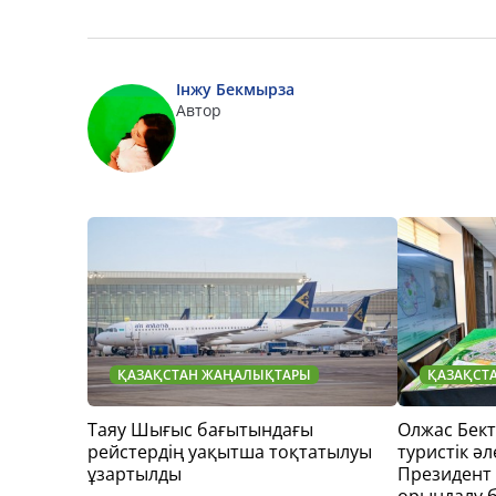
Інжу Бекмырза
Автор
ҚАЗАҚСТАН ЖАҢАЛЫҚТАРЫ
ҚАЗАҚСТ
Таяу Шығыс бағытындағы
Олжас Бек
рейстердің уақытша тоқтатылуы
туристік әл
ұзартылды
Президент