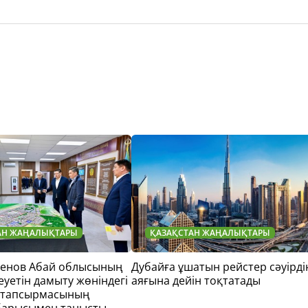
АН ЖАҢАЛЫҚТАРЫ
ҚАЗАҚСТАН ЖАҢАЛЫҚТАРЫ
тенов Абай облысының
Дубайға ұшатын рейстер сәуірді
еуетін дамыту жөніндегі
аяғына дейін тоқтатады
 тапсырмасының