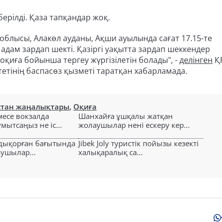
ерілді. Қаза тапқандар жоқ.
 облысы, Алакөл ауданы, Ақши ауылында сағат 17.15-те
 адам зардап шекті. Қазіргі уақытта зардап шеккендер
оқиға бойынша тергеу жүргізілетін болады", -
делінген
ҚР
етінің баспасөз қызметі таратқан хабарламада.
стан жаңалықтары
,
Оқиға
есе вокзалда
Шанхайға ұшқалы жатқан
ытсаңыз не іс...
жолаушылар нені ескеру кер...
лдықорған бағытында
Jibek Joly туристік пойызы кезекті
аушылар...
халықаралық са...