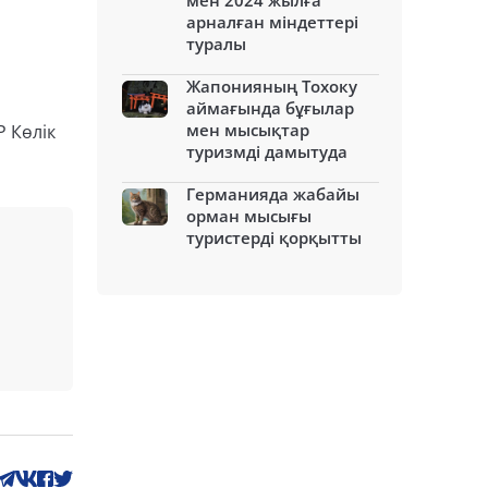
мен 2024 жылға
арналған міндеттері
туралы
Жапонияның Тохоку
аймағында бұғылар
мен мысықтар
 Көлік
туризмді дамытуда
Германияда жабайы
орман мысығы
туристерді қорқытты