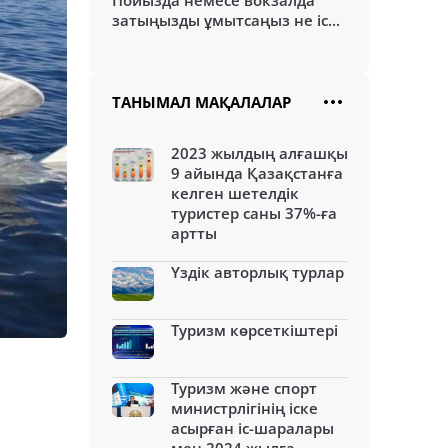
Пойызда немесе вокзалда
затыңызды ұмытсаңыз не іс...
ТАНЫМАЛ МАҚАЛАЛАР
2023 жылдың алғашқы
9 айында Қазақстанға
келген шетелдік
туристер саны 37%-ға
артты
Үздік авторлық турлар
Туризм көрсеткіштері
Туризм және спорт
министрлігінің іске
асырған іс-шаралары