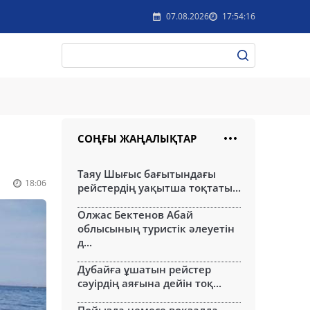
07.08.2026
17:54:16
СОҢҒЫ ЖАҢАЛЫҚТАР
Таяу Шығыс бағытындағы
18:06
рейстердің уақытша тоқтаты...
Олжас Бектенов Абай
облысының туристік әлеуетін
д...
Дубайға ұшатын рейстер
сәуірдің аяғына дейін тоқ...