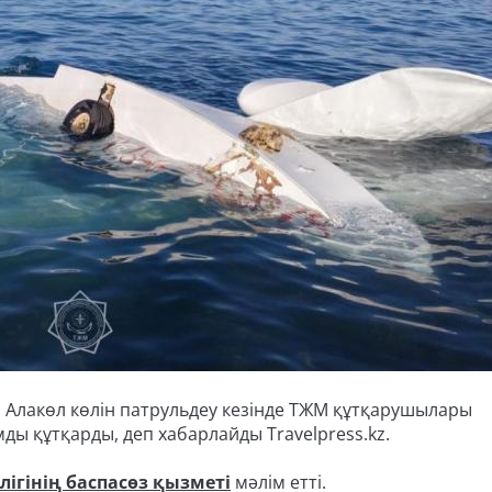
Алакөл көлін патрульдеу кезінде ТЖМ құтқарушылары
мды құтқарды, деп хабарлайды Travelpress.kz.
ігінің баспасөз қызметі
мәлім етті.