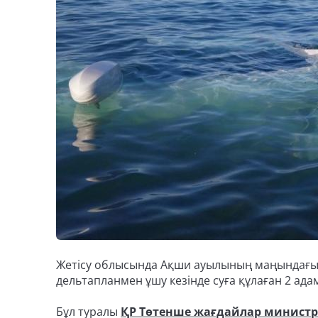
Жетісу облысында Ақши ауылының маңындағы 
дельтапланмен ұшу кезінде суға құлаған 2 ада
Бұл туралы
ҚР Төтенше жағдайлар министрл