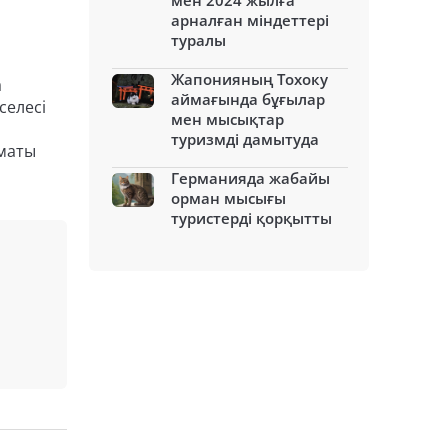
мен 2024 жылға
арналған міндеттері
туралы
Жапонияның Тохоку
а
аймағында бұғылар
селесі
мен мысықтар
туризмді дамытуда
лматы
Германияда жабайы
орман мысығы
туристерді қорқытты