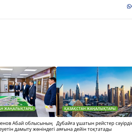
АН ЖАҢАЛЫҚТАРЫ
ҚАЗАҚСТАН ЖАҢАЛЫҚТАРЫ
тенов Абай облысының
Дубайға ұшатын рейстер сәуірді
еуетін дамыту жөніндегі
аяғына дейін тоқтатады