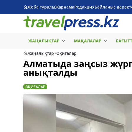
Жоба туралы
Жарнама
Редакция
Байланыс дерект
ЖАҢАЛЫҚТАР
МАҚАЛАЛАР
БАҒЫТ
Жаңалықтар
Оқиғалар
Алматыда заңсыз жүрг
анықталды
ОҚИҒАЛАР