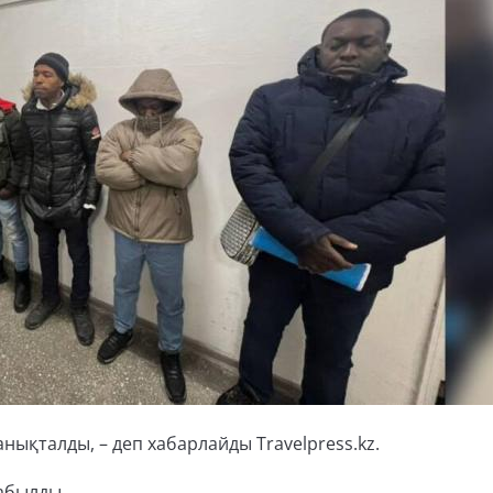
нықталды, – деп хабарлайды Travelpress.kz.
абылды.