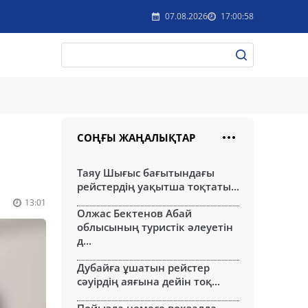
07.08.2026
17:00:58
СОҢҒЫ ЖАҢАЛЫҚТАР
Таяу Шығыс бағытындағы
рейстердің уақытша тоқтаты...
13:01
Олжас Бектенов Абай
облысының туристік әлеуетін
д...
Дубайға ұшатын рейстер
сәуірдің аяғына дейін тоқ...