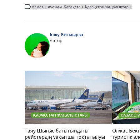
Алматы
әуежай
Қазақстан
Қазақстан жаңалықтары
Інжу Бекмырза
Автор
ҚАЗАҚСТАН ЖАҢАЛЫҚТАРЫ
ҚАЗАҚСТ
Таяу Шығыс бағытындағы
Олжас Бек
рейстердің уақытша тоқтатылуы
туристік әл