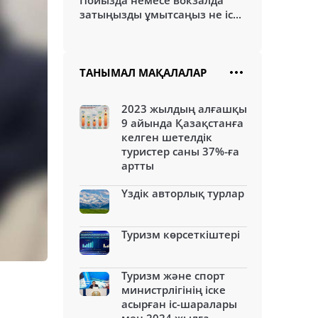
Пойызда немесе вокзалда
затыңызды ұмытсаңыз не іс...
ТАНЫМАЛ МАҚАЛАЛАР
2023 жылдың алғашқы
9 айында Қазақстанға
келген шетелдік
туристер саны 37%-ға
артты
Үздік авторлық турлар
Туризм көрсеткіштері
Туризм және спорт
министрлігінің іске
асырған іс-шаралары