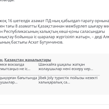
жоқ 16 шетелдік азамат ПД-ның қабылдап-тарату орнын
ен тағы 8 азаматты Қазақстаннан мәжбүрлеп шығару мә
ан Республикасының халықтың көші-қоны саласындағы
ықтау бойынша іс-шаралар жүргізіліп жатыр», – деді А
ының бастығы Асхат Бутунчинов.
ан
,
Қазақстан жаңалықтары
есе вокзалда
Шанхайға ұшқалы жатқан
ытсаңыз не іс...
жолаушылар нені ескеру кер...
лдықорған бағытында
Jibek Joly туристік пойызы кезекті
аушылар...
халықаралық са...