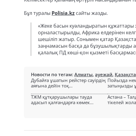
Бұл туралы
Polisia.kz
сайты жазды.
«Жеке басын куәландыратын құжаттары 
орналастырылды, Африка елдерінен келг
шешіліп жатыр. Сонымен қатар Қазақст
заңнамасын басқа да бұзушылықтарды ан
қалалық ПД көші-қон қызметі басқармас
Новости по тегам:
Алматы
,
әуежай
,
Қазақст
Дубайға ұшатын рейстер сәуірдің
Пойызда нем
аяғына дейін тоқ...
затыңызды ұм
ТЖМ құтқарушылары тауда
Астана – Та
адасып қалғандарға көмек...
тікелей жол