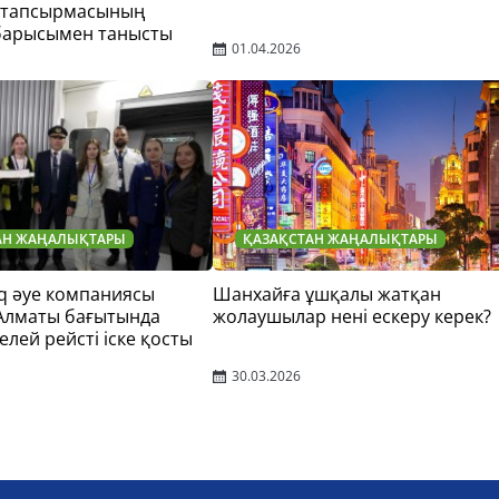
 тапсырмасының
барысымен танысты
01.04.2026
АН ЖАҢАЛЫҚТАРЫ
ҚАЗАҚСТАН ЖАҢАЛЫҚТАРЫ
q әуе компаниясы
Шанхайға ұшқалы жатқан
 Алматы бағытында
жолаушылар нені ескеру керек?
елей рейсті іске қосты
30.03.2026