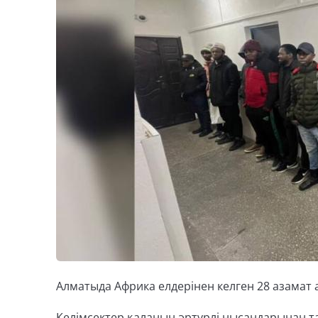
Алматыда Африка елдерінен келген 28 азамат а
Келімсектер қаланың әртүрлі нысандарынан т