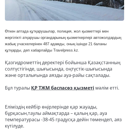
Өткен аптада құтқарушылар, полиция, жол қызметтері мен
жергілікті атқарушы органдарының қызметкерлері автожолдардың
жабық учаскелерінен 487 адамды, оның ішінде 21 баланы
құтқарды, деп хабарлайды Travelpress.kz.
Қазгидрометтің деректері бойынша Қазақстанның
солтүстігінде, шығысында, оңтүстік-шығысында
және орталығында аязды ауа-райы сақталады.
Бұл туралы
ҚР ТЖМ баспасөз қызметі
мәлім етті.
Еліміздің кейбір өңірлерінде қар жауады,
бұрқасын,таулы аймақтарда – қалың қар, ауа
температурасы -38-45 градусқа дейін төмендеп, аяз
күтілуде.