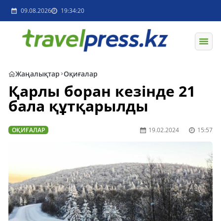
09.08.2026
19:34:20
Жаңалықтар
Оқиғалар
Қарлы боран кезінде 21
бала құтқарылды
ОҚИҒАЛАР
19.02.2024
15:57