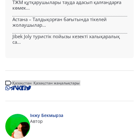
ТЖМ құтқарушылары тауда адасып қалғандарға
көмек...
Астана – Талдықорған бағытында тікелей
жолаушылар...
Jibek Joly туристік пойызы кезекті халықаралық
са...
Қазақстан
Қазақстан жаңалықтары
Інжу Бекмырза
Автор