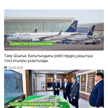
ҚАЗАҚСТАН ЖАҢАЛЫҚТАРЫ
Таяу Шығыс бағытындағы рейстердің уақытша
тоқтатылуы ұзартылды
23.04.2026
ҚАЗАҚСТАН ЖАҢАЛЫҚТАРЫ