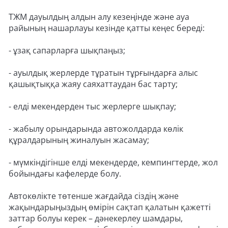
ТЖМ дауылдың алдын алу кезеңінде және ауа
райының нашарлауы кезінде қатты кеңес береді:
- ұзақ сапарларға шықпаңыз;
- ауылдық жерлерде тұратын тұрғындарға алыс
қашықтыққа жаяу саяхаттаудан бас тарту;
- елді мекендерден тыс жерлерге шықпау;
- жабылу орындарында автожолдарда көлік
құралдарының жиналуын жасамау;
- мүмкіндігінше елді мекендерде, кемпингтерде, жол
бойындағы кафелерде болу.
Автокөлікте төтенше жағдайда сіздің және
жақындарыңыздың өмірін сақтап қалатын қажетті
заттар болуы керек – дәнекерлеу шамдары,