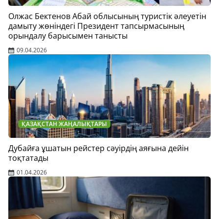
Олжас Бектенов Абай облысының туристік әлеуетін
дамыту жөніндегі Президент тапсырмасының
орындалу барысымен танысты
09.04.2026
ҚАЗАҚСТАН ЖАҢАЛЫҚТАРЫ
Дубайға ұшатын рейстер сәуірдің аяғына дейін
тоқтатады
01.04.2026