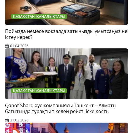
ҚАЗАҚСТАН ЖАҢАЛЫҚТАРЫ
Пойызда немесе вокзалда затыңызды ұмытсаңыз не
істеу керек?
01.04.2026
ҚАЗАҚСТАН ЖАҢАЛЫҚТАРЫ
Qanot Sharq әуе компаниясы Ташкент – Алматы
бағытында тұрақты тікелей рейсті іске қосты
31.03.2026