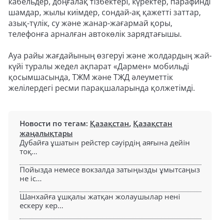
кабельдер, доңғалақ тізбектері, күректер, парафинді
шамдар, жылы киімдер, сондай-ақ қажетті заттар,
азық-түлік, су және жанар-жағармай қоры,
телефонға арналған автокөлік зарядтағышы.
Ауа райы жағдайының өзгеруі және жолдардың жай-
күйі туралы жедел ақпарат «Дармен» мобильді
қосымшасында, ТЖМ және ТЖД әлеуметтік
желілердегі ресми парақшаларында қолжетімді.
Новости по тегам:
Қазақстан
,
Қазақстан
жаңалықтары
Дубайға ұшатын рейстер сәуірдің аяғына дейін
тоқ...
Пойызда немесе вокзалда затыңызды ұмытсаңыз
не іс...
Шанхайға ұшқалы жатқан жолаушылар нені
ескеру кер...