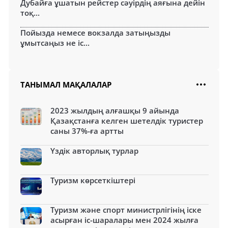
Дубайға ұшатын рейстер сәуірдің аяғына дейін
тоқ...
Пойызда немесе вокзалда затыңызды
ұмытсаңыз не іс...
ТАНЫМАЛ МАҚАЛАЛАР
2023 жылдың алғашқы 9 айында
Қазақстанға келген шетелдік туристер
саны 37%-ға артты
Үздік авторлық турлар
Туризм көрсеткіштері
Туризм және спорт министрлігінің іске
асырған іс-шаралары мен 2024 жылға