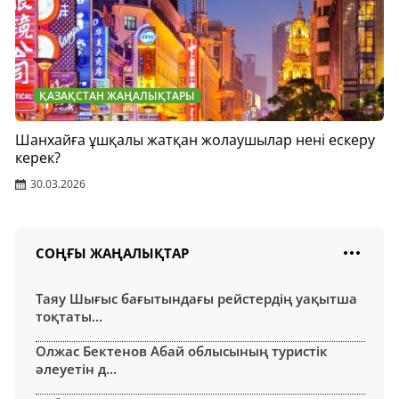
ҚАЗАҚСТАН ЖАҢАЛЫҚТАРЫ
Шанхайға ұшқалы жатқан жолаушылар нені ескеру
керек?
30.03.2026
СОҢҒЫ ЖАҢАЛЫҚТАР
Таяу Шығыс бағытындағы рейстердің уақытша
тоқтаты...
Олжас Бектенов Абай облысының туристік
әлеуетін д...