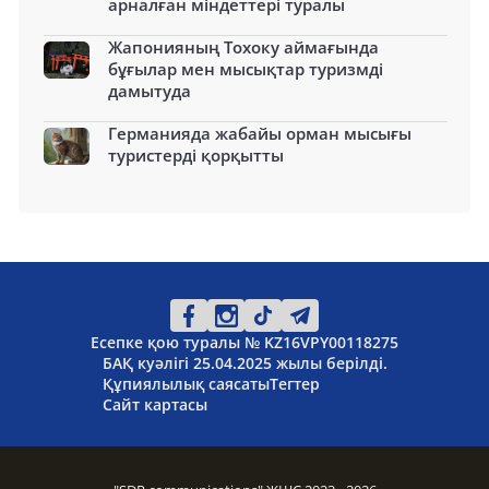
арналған міндеттері туралы
Жапонияның Тохоку аймағында
бұғылар мен мысықтар туризмді
дамытуда
Германияда жабайы орман мысығы
туристерді қорқытты
Есепке қою туралы № KZ16VPY00118275
БАҚ куәлігі 25.04.2025 жылы берілді.
Құпиялылық саясаты
Тегтер
Сайт картасы