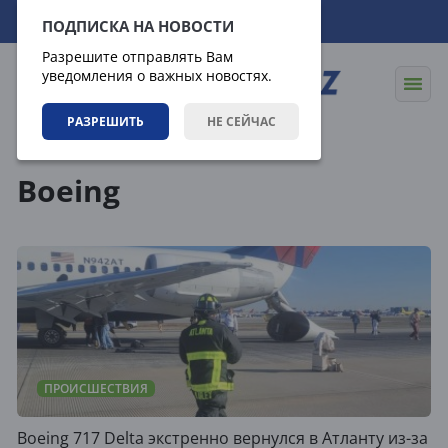
06.08.2026
09:49:22
ПОДПИСКА НА НОВОСТИ
Разрешите отправлять Вам
уведомления о важных новостях.
РАЗРЕШИТЬ
НЕ СЕЙЧАС
Теги
Boeing
ПРОИСШЕСТВИЯ
Boeing 717 Delta экстренно вернулся в Атланту из-за