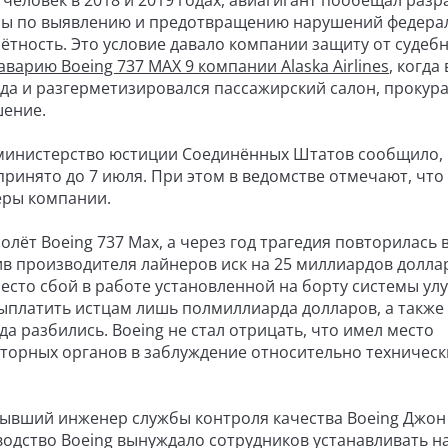
человек в 2018 и 2019 годах, авиагигант пообещал разр
мы по выявлению и предотвращению нарушений федера
чётность. Это условие давало компании защиту от судеб
аварию Boeing 737 MAX 9 компании Alaska Airlines
, когда
да и разгерметизировался пассажирский салон, прокур
шение.
и министерство юстиции Соединённых Штатов сообщило,
ринято до 7 июля. При этом в ведомстве отмечают, что
еры компании.
лёт Boeing 737 Max, а через год трагедия повторилась 
в производителя лайнеров иск на 25 миллиардов долла
место сбой в работе установленной на борту системы у
ыплатить истцам лишь полмиллиарда долларов, а также 
 разбились. Boeing не стал отрицать, что имел место
яторных органов в заблуждение относительно техническ
бывший инженер службы контроля качества Boeing Джон
водство Boeing вынуждало сотрудников устанавливать н