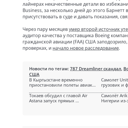
лайнерах некачественные детали во избежани
Business, за несколько дней до этого Барнетт
присутствовать в суде и давать показания, с
Через пару месяцев
умер второй источник ут
аудитор качества у поставщика Boeing компан
гражданской авиации (FAA) США заподозрило,
проверках, и
начало новое расследование
.
Новости по тегам:
787 Dreamliner скандал
,
B
США
В Кыргызстане временно
Самолет Unit
приостановили полеты авиак...
грузовик и ф
Токаев обсудил с главой Air
Самолёт Arik
Astana запуск прямых ...
Нигерии из-за