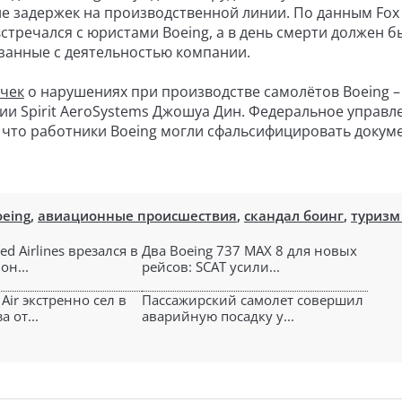
е задержек на производственной линии. По данным Fox
 встречался с юристами Boeing, а в день смерти должен б
вязанные с деятельностью компании.
ечек
о нарушениях при производстве самолётов Boeing 
ии Spirit AeroSystems Джошуа Дин. Федеральное управл
 что работники Boeing могли сфальсифицировать докум
oeing
,
авиационные происшествия
,
скандал боинг
,
туризм
ed Airlines врезался в
Два Boeing 737 MAX 8 для новых
он...
рейсов: SCAT усили...
 Air экстренно сел в
Пассажирский самолет совершил
 от...
аварийную посадку у...