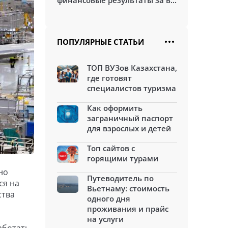
финансовые результаты за в...
ПОПУЛЯРНЫЕ СТАТЬИ
ТОП ВУЗов Казахстана,
где готовят
специалистов туризма
Как оформить
заграничный паспорт
для взрослых и детей
Топ сайтов с
горящими турами
но
Путеводитель по
ся на
Вьетнаму: стоимость
ства
одного дня
проживания и прайс
на услуги