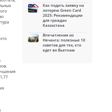
аботать,
льных
Как подать заявку на
лотерею Green Card
ного
2025: Рекомендации
 во
для граждан
атура
Казахстана
Впечатления из
 что
Нячанга: полезные 10
советов для тех, кто
едет во Вьетнам
в
ров.
лучшения
1,77
их
а