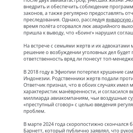
После двух авиакатастроф, унёсших жизни 346 
внедрить и обеспечить соблюдение програм
законов, а также регулярно предоставлять от
преследования. Однако, расследуя
январскую 
время полёта оторвался люк аварийного выхо
пришла к выводу, что «Боинг» нарушил согла
На встрече с семьями жертв и их адвокатам
решение о возбуждении уголовных дел будет п
ответственность вряд ли понесут топ-менедж
В 2018 году в Эфиопии потерпел крушение само
Индонезии. Родственники жертв подали проти
Ответчик признал, что в обоих случаях имел 
характеристик манёвренности, и согласился в
миллиарда авиакомпаниям, чьи воздушные суда
«преступный сговор» с целью введения регул
проблем.
В марте 2024 года скоропостижно скончался 
Барнетт, который публично заявлял, что руко