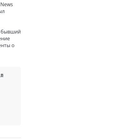
 News
ыл
– бывший
ение
енты о
 в