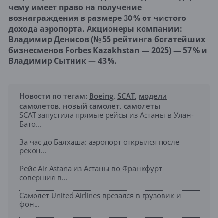
чему имеет право на получение 
вознаграждения в размере 30 % от чистого 
дохода аэропорта. Акционеры компании: 
Владимир Денисов (№ 55 рейтинга богатейших 
бизнесменов Forbes Kazakhstan — 2025) — 57 % и 
Владимир Сытник — 43 %.
Новости по тегам:
Boeing
,
SCAT
,
модели
самолетов
,
новый самолет
,
самолеты
SCAT запустила прямые рейсы из Астаны в Улан-
Бато...
За час до Балхаша: аэропорт открылся после
рекон...
Рейс Air Astana из Астаны во Франкфурт
совершил в...
Самолет United Airlines врезался в грузовик и
фон...