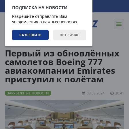
08.08.2026
02:18:06
ПОДПИСКА НА НОВОСТИ
Разрешите отправлять Вам
уведомления о важных новостях.
РАЗРЕШИТЬ
НЕ СЕЙЧАС
Новости
Зарубежные новости
Первый из обновлённых
самолетов Boeing 777
авиакомпании Emirates
приступил к полётам
ЗАРУБЕЖНЫЕ НОВОСТИ
08.08.2024
20:41