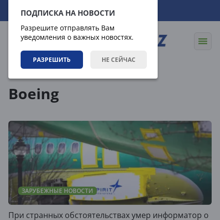
06.08.2026
08:42:30
ПОДПИСКА НА НОВОСТИ
Разрешите отправлять Вам
уведомления о важных новостях.
РАЗРЕШИТЬ
НЕ СЕЙЧАС
Теги
Boeing
ЗАРУБЕЖНЫЕ НОВОСТИ
При странных обстоятельствах умер информатор о