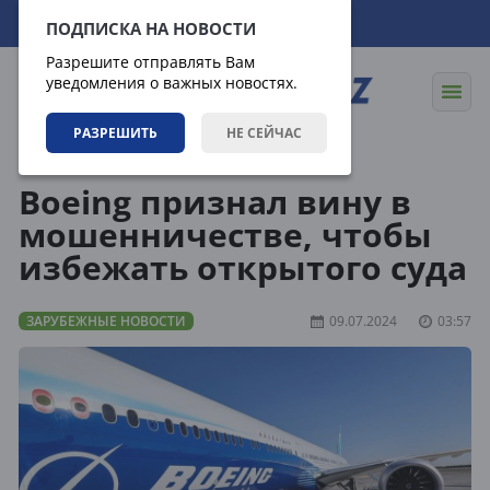
08.08.2026
08:31:37
ПОДПИСКА НА НОВОСТИ
Разрешите отправлять Вам
уведомления о важных новостях.
РАЗРЕШИТЬ
НЕ СЕЙЧАС
Новости
Зарубежные новости
Boeing признал вину в
мошенничестве, чтобы
избежать открытого суда
ЗАРУБЕЖНЫЕ НОВОСТИ
09.07.2024
03:57