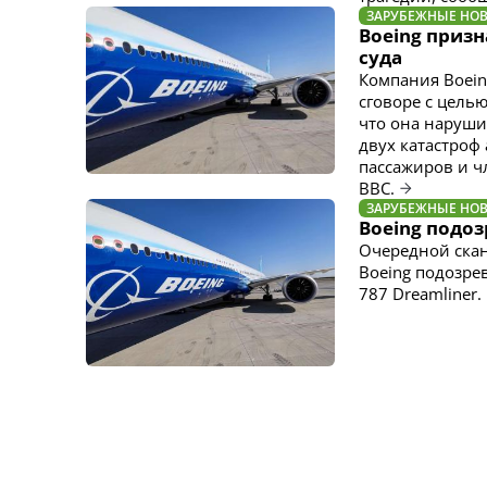
ЗАРУБЕЖНЫЕ НО
Boeing приз
суда
Компания Boein
сговоре с цель
что она наруши
двух катастроф
пассажиров и чл
BBC.
ЗАРУБЕЖНЫЕ НО
Boeing подо
Очередной скан
Boeing подозре
787 Dreamliner.