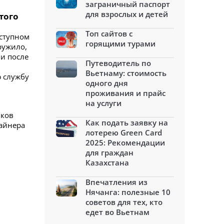
заграничный паспорт
для взрослых и детей
того
Топ сайтов с
еступном
горящими турами
ружило,
и после
Путеводитель по
Вьетнаму: стоимость
ю службу
одного дня
проживания и прайс
на услуги
иков
Как подать заявку на
лайнера
лотерею Green Card
2025: Рекомендации
для граждан
Казахстана
Впечатления из
Нячанга: полезные 10
советов для тех, кто
едет во Вьетнам