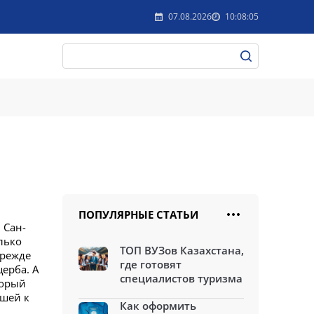
07.08.2026
10:08:05
ПОПУЛЯРНЫЕ СТАТЬИ
 Сан-
лько
ТОП ВУЗов Казахстана,
прежде
где готовят
ерба. А
специалистов туризма
торый
дшей к
Как оформить