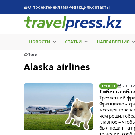
О проекте
Реклама
Редакция
Контакты
НОВОСТИ
СТАТЬИ
НАПРАВЛЕНИЯ
Теги
Alaska airlines
ТУРКОТ
28.10.
Гибель соба
Трехлетний фра
Франциско – сра
месяцев горева
чем решил обра
главное – чтоб
был подан на п
трагедии, сооб