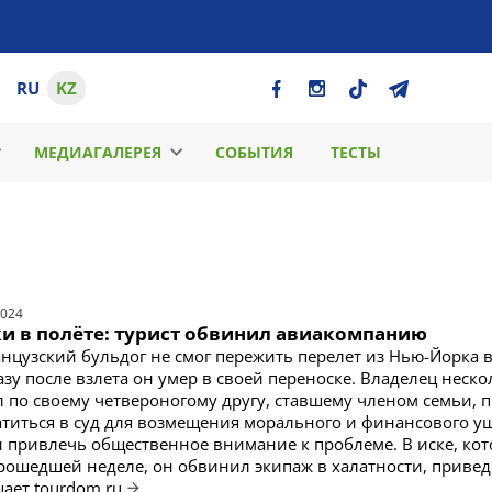
RU
KZ
МЕДИАГАЛЕРЕЯ
СОБЫТИЯ
ТЕСТЫ
2024
ки в полёте: турист обвинил авиакомпанию
нцузский бульдог не смог пережить перелет из Нью-Йорка в
зу после взлета он умер в своей переноске. Владелец неско
л по своему четвероногому другу, ставшему членом семьи, 
титься в суд для возмещения морального и финансового ущ
ы привлечь общественное внимание к проблеме. В иске, ко
рошедшей неделе, он обвинил экипаж в халатности, приве
щает tourdom.ru