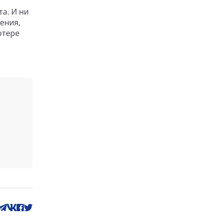
а. И ни
ения,
отере