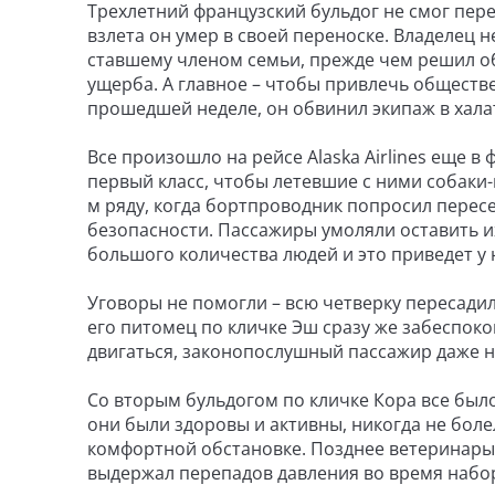
Трехлетний французский бульдог не смог пере
взлета он умер в своей переноске. Владелец 
ставшему членом семьи, прежде чем решил о
ущерба. А главное – чтобы привлечь обществ
прошедшей неделе, он обвинил экипаж в хала
Все произошло на рейсе Alaska Airlines еще в
первый класс, чтобы летевшие с ними собаки
м ряду, когда бортпроводник попросил пересе
безопасности. Пассажиры умоляли оставить их
большого количества людей и это приведет у 
Уговоры не помогли – всю четверку пересадил
его питомец по кличке Эш сразу же забеспоко
двигаться, законопослушный пассажир даже не
Со вторым бульдогом по кличке Кора все было
они были здоровы и активны, никогда не боле
комфортной обстановке. Позднее ветеринары у
выдержал перепадов давления во время набо