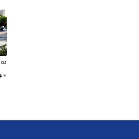
ики
для