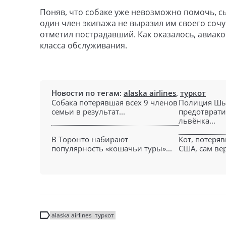
Поняв, что собаке уже невозможно помочь, сы
один член экипажа не выразил им своего соч
отметил пострадавший. Как оказалось, авиак
класса обслуживания.
Новости по тегам:
alaska airlines
,
туркот
Собака потерявшая всех 9 членов
Полиция Шы
семьи в результат...
предотврати
львёнка...
В Торонто набирают
Кот, потеря
популярность «кошачьи туры»...
США, сам вер
alaska airlines
туркот