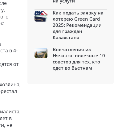
на услуги
сле
у,
Как подать заявку на
вого
лотерею Green Card
на
2025: Рекомендации
для граждан
Казахстана
в
Впечатления из
та в 4-
Нячанга: полезные 10
советов для тех, кто
дятся от
едет во Вьетнам
хозяина,
ерестал
иалиста,
лет в
и, не