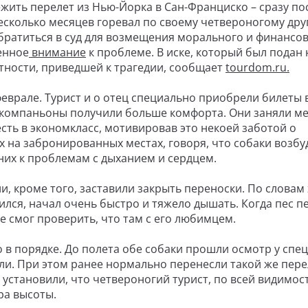
жить перелет из Нью-Йорка в Сан-Франциско – сразу по
несколько месяцев горевал по своему четвероногому друг
братиться в суд для возмещения морального и финансо
енное
внимание
к проблеме. В иске, который был подан 
тности, приведшей к трагедии, сообщает
tourdom.ru.
 феврале. Турист и о отец специально приобрели билеты 
-компаньоны получили больше комфорта. Они заняли мес
сть в экономкласс, мотивировав это некоей заботой о
 на забронированных местах, говоря, что собаки возбу
них к проблемам с дыханием и сердцем.
и, кроме того, заставили закрыть переноски. По словам 
ился, начал очень быстро и тяжело дышать. Когда пес п
 смог проверить, что там с его любимцем.
 в порядке. До полета обе собаки прошли осмотр у спец
ли. При этом ранее нормально перенесли такой же пере
становили, что четвероногий турист, по всей видимост
ра высоты.