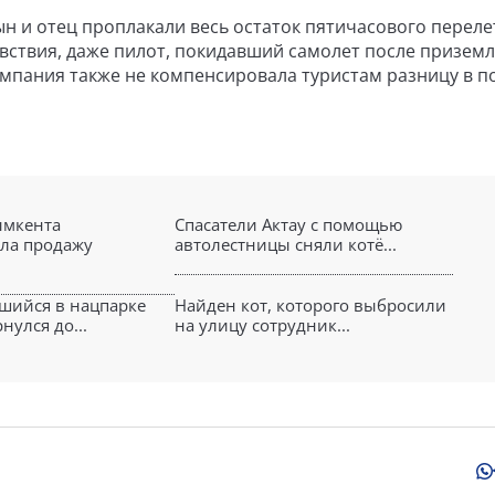
н и отец проплакали весь остаток пятичасового перелет
увствия, даже пилот, покидавший самолет после приземл
омпания также не компенсировала туристам разницу в п
мкента
Спасатели Актау с помощью
ла продажу
автолестницы сняли котё...
вшийся в нацпарке
Найден кот, которого выбросили
нулся до...
на улицу сотрудник...