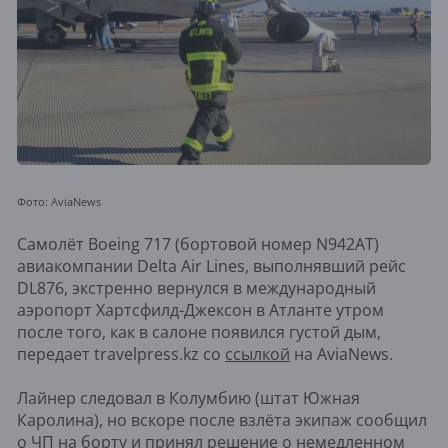
Фото: AviaNews
Самолёт Boeing 717 (бортовой номер N942AT)
авиакомпании Delta Air Lines, выполнявший рейс
DL876, экстренно вернулся в международный
аэропорт Хартсфилд-Джексон в Атланте утром
после того, как в салоне появился густой дым,
передает travelpress.kz со
ссылкой
на AviaNews.
Лайнер следовал в Колумбию (штат Южная
Каролина), но вскоре после взлёта экипаж сообщил
о ЧП на борту и принял решение о немедленном