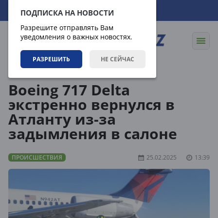
09.08.2026
13:31:15
ПОДПИСКА НА НОВОСТИ
Разрешите отправлять Вам
уведомления о важных новостях.
РАЗРЕШИТЬ
НЕ СЕЙЧАС
Новости
Происшествия
Boeing 717 Delta
экстренно вернулся в
Атланту из-за
задымления в салоне
ПРОИСШЕСТВИЯ
25.02.2025
13:39