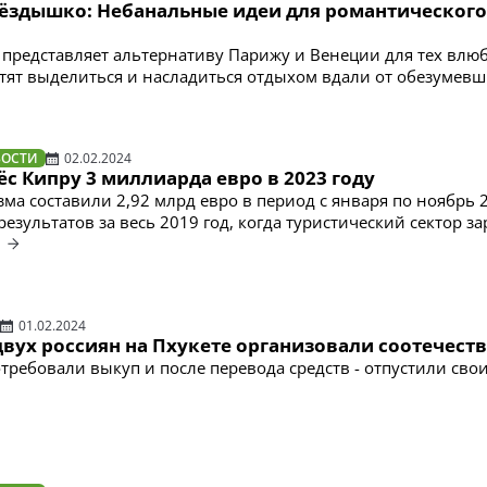
ёздышко: Небанальные идеи для романтического
t представляет альтернативу Парижу и Венеции для тех вл
отят выделиться и насладиться отдыхом вдали от обезумевш
ВОСТИ
02.02.2024
с Кипру 3 миллиарда евро в 2023 году
зма составили 2,92 млрд евро в период с января по ноябрь 
результатов за весь 2019 год, когда туристический сектор з
.
01.02.2024
вух россиян на Пхукете организовали соотечест
требовали выкуп и после перевода средств - отпустили сво