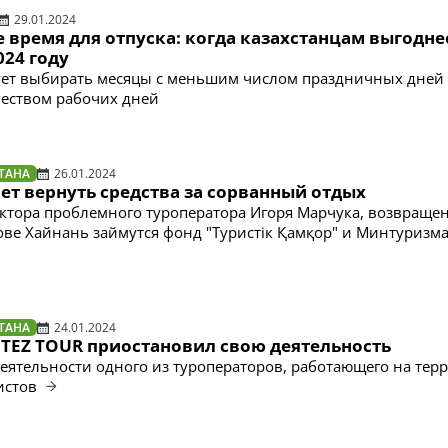
29.01.2024
время для отпуска: когда казахстанцам выгодне
024 году
ует выбирать месяцы с меньшим числом праздничных дней
еством рабочих дней
ТАНА
26.01.2024
ет вернуть средства за сорванный отдых
ктора проблемного туроператора Игоря Марчука, возвраще
рове Хайнань займутся фонд "Туристік Қамқор" и Минтуризма
ТАНА
24.01.2024
 TEZ TOUR приостановил свою деятельность
еятельности одного из туроператоров, работающего на тер
ристов