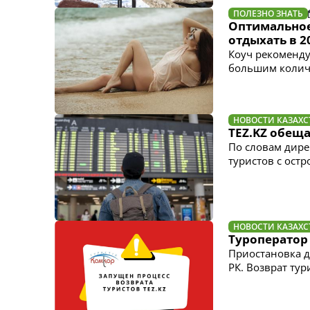
ПОЛЕЗНО ЗНАТЬ
Оптимальное 
отдыхать в 2
Коуч рекоменд
большим колич
НОВОСТИ КАЗАХС
TEZ.KZ обеща
По словам дире
туристов с ост
НОВОСТИ КАЗАХС
Туроператор
Приостановка д
РК. Возврат ту