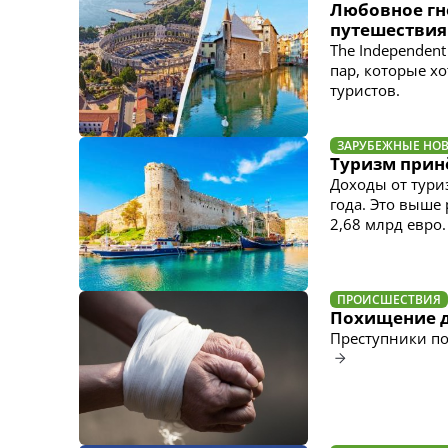
Любовное гн
путешествия
The Independen
пар, которые х
туристов.
ЗАРУБЕЖНЫЕ НО
Туризм принё
Доходы от тури
года. Это выше 
2,68 млрд евро
ПРОИСШЕСТВИЯ
Похищение д
Преступники по