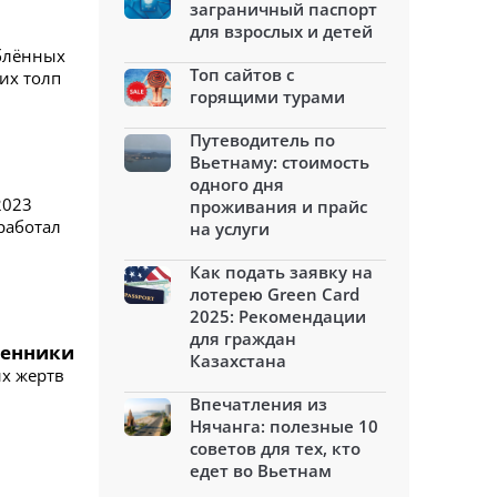
заграничный паспорт
для взрослых и детей
юблённых
Топ сайтов с
их толп
горящими турами
Путеводитель по
Вьетнаму: стоимость
одного дня
2023
проживания и прайс
аработал
на услуги
Как подать заявку на
лотерею Green Card
2025: Рекомендации
для граждан
венники
Казахстана
их жертв
Впечатления из
Нячанга: полезные 10
советов для тех, кто
едет во Вьетнам