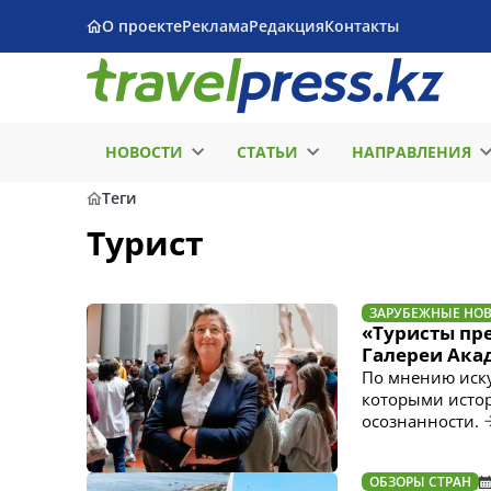
О проекте
Реклама
Редакция
Контакты
НОВОСТИ
СТАТЬИ
НАПРАВЛЕНИЯ
Теги
Турист
ЗАРУБЕЖНЫЕ НО
«Туристы пр
Галереи Ака
По мнению иску
которыми истор
осознанности.
ОБЗОРЫ СТРАН