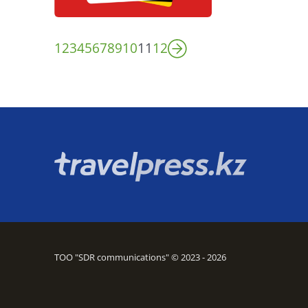
1
2
3
4
5
6
7
8
9
10
11
12
ТОО "SDR communications" © 2023 - 2026