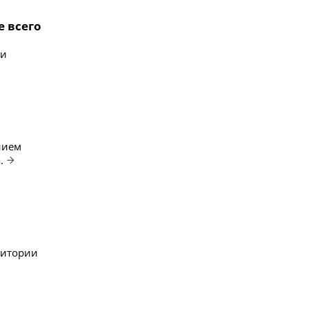
е всего
 и
нием
.
ритории