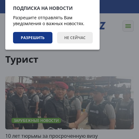
07.08.2026
13:26:43
ПОДПИСКА НА НОВОСТИ
Разрешите отправлять Вам
уведомления о важных новостях.
РАЗРЕШИТЬ
НЕ СЕЙЧАС
Теги
Турист
ЗАРУБЕЖНЫЕ НОВОСТИ
10 лет тюрьмы за просроченную визу