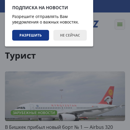
07.08.2026
16:02:38
ПОДПИСКА НА НОВОСТИ
Разрешите отправлять Вам
уведомления о важных новостях.
РАЗРЕШИТЬ
НЕ СЕЙЧАС
Теги
Турист
ЗАРУБЕЖНЫЕ НОВОСТИ
В Бишкек прибыл новый борт № 1 — Airbus 320