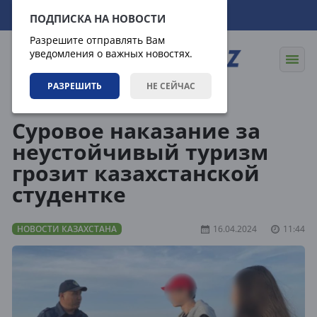
08.08.2026
12:09:25
ПОДПИСКА НА НОВОСТИ
Разрешите отправлять Вам
уведомления о важных новостях.
РАЗРЕШИТЬ
НЕ СЕЙЧАС
Новости
Новости Казахстана
Суровое наказание за
неустойчивый туризм
грозит казахстанской
студентке
НОВОСТИ КАЗАХСТАНА
16.04.2024
11:44