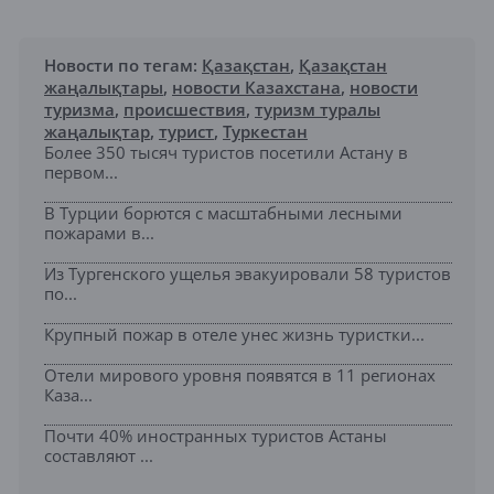
Новости по тегам:
Қазақстан
,
Қазақстан
жаңалықтары
,
новости Казахстана
,
новости
туризма
,
происшествия
,
туризм туралы
жаңалықтар
,
турист
,
Туркестан
Более 350 тысяч туристов посетили Астану в
первом...
В Турции борются с масштабными лесными
пожарами в...
Из Тургенского ущелья эвакуировали 58 туристов
по...
Крупный пожар в отеле унес жизнь туристки...
Отели мирового уровня появятся в 11 регионах
Каза...
Почти 40% иностранных туристов Астаны
составляют ...