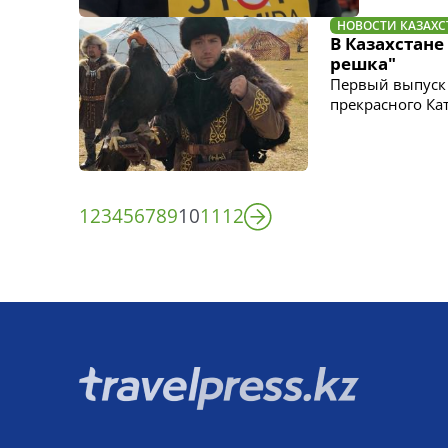
НОВОСТИ КАЗАХС
В Казахстане
решка"
Первый выпуск 
прекрасного Ка
1
2
3
4
5
6
7
8
9
10
11
12