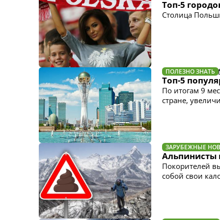
Топ-5 город
Столица Польши
ПОЛЕЗНО ЗНАТЬ
Топ-5 попул
По итогам 9 ме
стране, увелич
ЗАРУБЕЖНЫЕ НО
Альпинисты 
Покорителей вы
собой свои кал