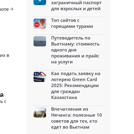
заграничный паспорт
для взрослых и детей
ропе
Топ сайтов с
горящими турами
Путеводитель по
Вьетнаму: стоимость
одного дня
их в
проживания и прайс
на услуги
Как подать заявку на
лотерею Green Card
2025: Рекомендации
для граждан
ой
Казахстана
ь с
Впечатления из
Нячанга: полезные 10
советов для тех, кто
едет во Вьетнам