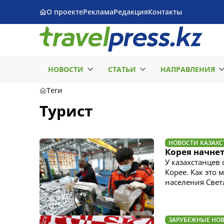
О проекте
Реклама
Редакция
Контакты
НОВОСТИ
СТАТЬИ
НАПРАВЛЕНИЯ
Теги
Турист
НОВОСТИ КАЗАХС
Корея начнет
У казахстанцев
Корее. Как это
населения Свет
ЗАРУБЕЖНЫЕ НО