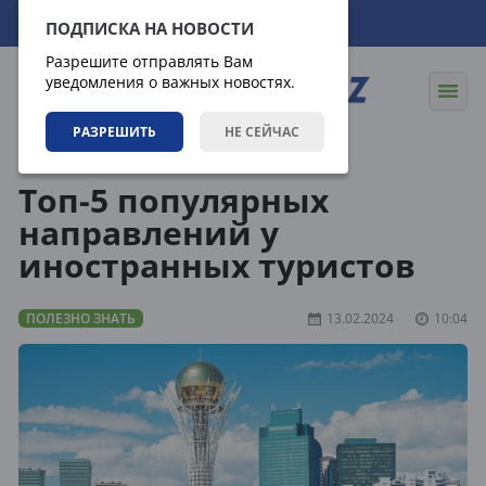
07.08.2026
23:11:03
ПОДПИСКА НА НОВОСТИ
Разрешите отправлять Вам
уведомления о важных новостях.
РАЗРЕШИТЬ
НЕ СЕЙЧАС
Статьи
Полезно знать
Топ-5 популярных
направлений у
иностранных туристов
ПОЛЕЗНО ЗНАТЬ
13.02.2024
10:04