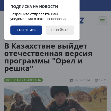
08.08.2026
05:30:04
ПОДПИСКА НА НОВОСТИ
Разрешите отправлять Вам
уведомления о важных новостях.
РАЗРЕШИТЬ
НЕ СЕЙЧАС
Новости
Новости Казахстана
В Казахстане выйдет
отечественная версия
программы "Орел и
решка"
НОВОСТИ КАЗАХСТАНА
06.02.2024
12:21