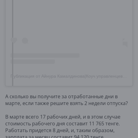
Публикация от Айнура Камалдинова|Коуч управленцев| Страт.сессии| Карьера (@ainuri_coach)
А сколько вы получите за отработанные дни в
марте, если также решите взять 2 недели отпуска?
В марте всего 17 рабочих дней, и в этом случае
стоимость рабочего дня составит 11 765 тенге.
Работать придется 8 дней, и, таким образом,
зарплата за месяц составит 94 120 тенге.