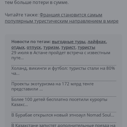
тем больше потери в сумме.
Читайте также:
Франция становится самым
популярным туристическим направлением в мире
Новости по тегам:
выгодные туры
,
лайфхак
,
отдых
,
отпуск
,
туризм
,
турист
,
туристы
29 июля в Астане пройдет встреча с известным
путе...
Холанд, викинги и футбол: туристы стали на 80%
ча...
Проекты экотуризма на 172 млрд тенге
представили ...
Более 100 детей бесплатно посетили курорты
Казахс...
В Бурабае открылся новый этноаул Nomad Soul...
В Казахстане запустят дополнительные поезда на