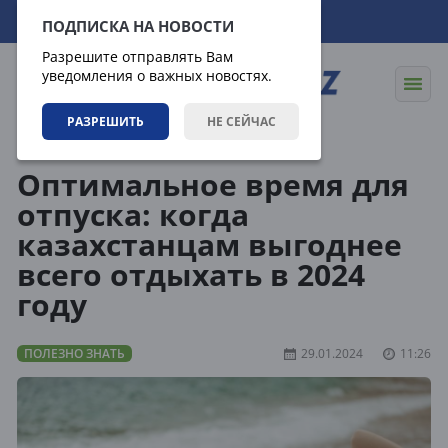
06.08.2026
07:23:06
ПОДПИСКА НА НОВОСТИ
Разрешите отправлять Вам
уведомления о важных новостях.
РАЗРЕШИТЬ
НЕ СЕЙЧАС
Статьи
Полезно знать
Оптимальное время для
отпуска: когда
казахстанцам выгоднее
всего отдыхать в 2024
году
ПОЛЕЗНО ЗНАТЬ
29.01.2024
11:26