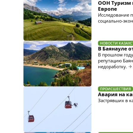
ООН Туризм 
Европе
Исследование п
социально-эко
НОВОСТИ КАЗАХС
В Баянауле 
В прошлом год
репутацию Баян
недоработку.
ПРОИСШЕСТВИЯ
Авария на ка
Застрявших в к