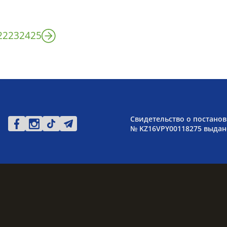
22
23
24
25
Свидетельство о постанов
№ KZ16VPY00118275 выдано