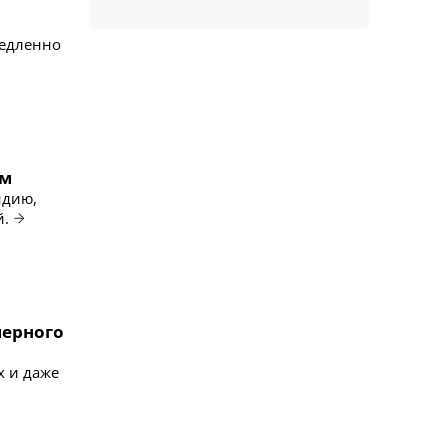
медленно
ам
ндию,
й.
мерного
х и даже