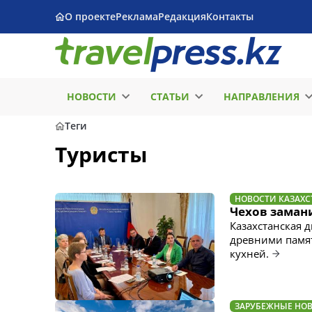
О проекте
Реклама
Редакция
Контакты
НОВОСТИ
СТАТЬИ
НАПРАВЛЕНИЯ
Теги
Туристы
НОВОСТИ КАЗАХС
Чехов заман
Казахстанская 
древними памя
кухней.
ЗАРУБЕЖНЫЕ НО