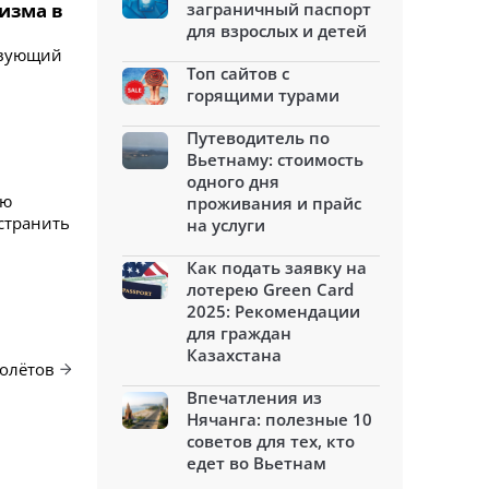
изма в
заграничный паспорт
для взрослых и детей
твующий
Топ сайтов с
горящими турами
Путеводитель по
Вьетнаму: стоимость
одного дня
ую
проживания и прайс
странить
на услуги
Как подать заявку на
лотерею Green Card
2025: Рекомендации
для граждан
Казахстана
толётов
Впечатления из
Нячанга: полезные 10
советов для тех, кто
едет во Вьетнам