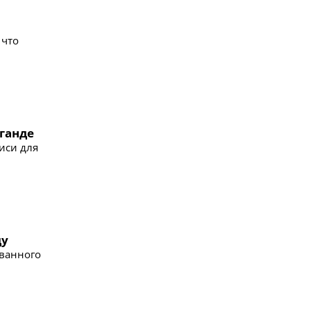
 что
ганде
иси для
ду
званного