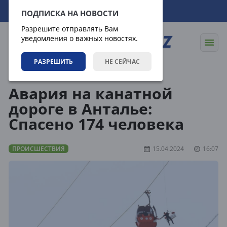
07.08.2026
16:04:50
ПОДПИСКА НА НОВОСТИ
Разрешите отправлять Вам
уведомления о важных новостях.
РАЗРЕШИТЬ
НЕ СЕЙЧАС
Новости
Происшествия
Авария на канатной
дороге в Анталье:
Спасено 174 человека
ПРОИСШЕСТВИЯ
15.04.2024
16:07