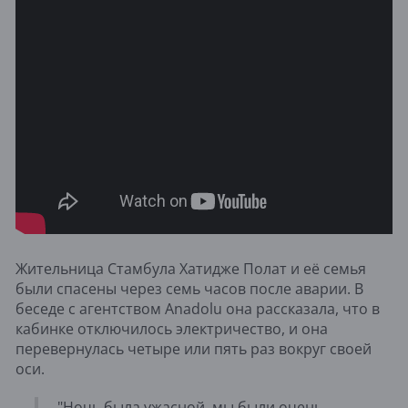
Жительница Стамбула Хатидже Полат и её семья
были спасены через семь часов после аварии. В
беседе с агентством Anadolu она рассказала, что в
кабинке отключилось электричество, и она
перевернулась четыре или пять раз вокруг своей
оси.
"Ночь была ужасной, мы были очень