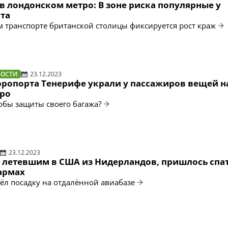
в лондонском метро: В зоне риска популярные у
ста
 транспорте британской столицы фиксируется рост краж
ВОСТИ
23.12.2023
эропорта Тенерифе украли у пассажиров вещей н
ро
собы защиты своего багажа?
23.12.2023
 летевшим в США из Нидерландов, пришлось спат
армах
ёл посадку на отдалённой авиабазе