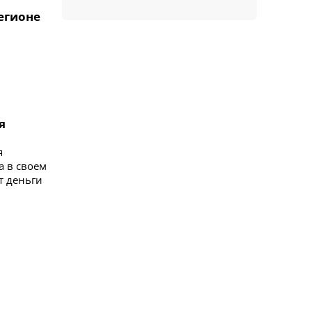
егионе
я
я
а в своем
т деньги