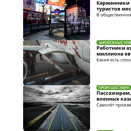
Карманники 
туристов ме
В общественном
ЗАРУБЕЖНЫЕ НО
Работники а
миллиона ев
Какие есть спо
ПРОИСШЕСТВИЯ
Пассажирам,
военных каз
Самолёт произв