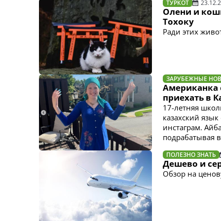
ТУРКОТ
23.12.
Олени и кош
Тохоку
Ради этих живо
ЗАРУБЕЖНЫЕ НО
Американка 
приехать в К
17-летняя школ
казахский язык
инстаграм. Айб
подрабатывая в
ПОЛЕЗНО ЗНАТЬ
Дешево и сер
Обзор на ценов