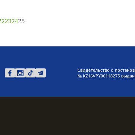
22
23
24
25
Свидетельство о постанов
№ KZ16VPY00118275 выдано