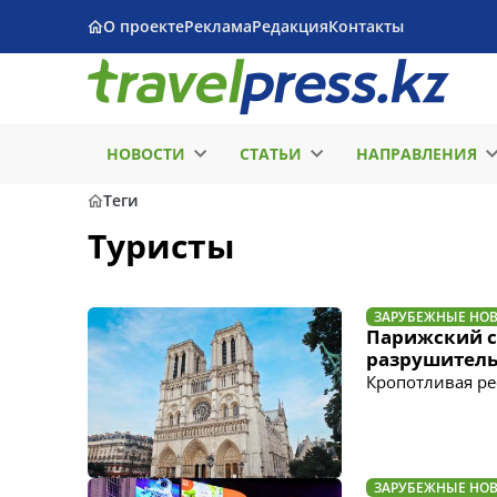
О проекте
Реклама
Редакция
Контакты
НОВОСТИ
СТАТЬИ
НАПРАВЛЕНИЯ
Теги
Туристы
ЗАРУБЕЖНЫЕ НО
Парижский с
разрушитель
Кропотливая ре
ЗАРУБЕЖНЫЕ НО